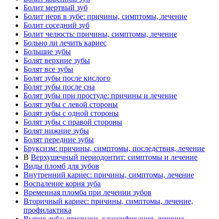
Болит мертвый зуб
Болит нерв в зубе: причины, симптомы, лечение
Болит соседний зуб
Болит челюсть: причины, симптомы, лечение
Больно ли лечить кариес
Большие зубы
Болят верхние зубы
Болят все зубы
Болят зубы после кислого
Болят зубы после сна
Болят зубы при простуде: причины и лечение
Болят зубы с левой стороны
Болят зубы с одной стороны
Болят зубы с правой стороны
Болят нижние зубы
Болят передние зубы
Бруксизм: причины, симптомы, последствия, лечение
В
Верхушечный периодонтит: симптомы и лечение
Виды пломб для зубов
Внутренний кариес: причины, симптомы, лечение
Воспаление корня зуба
Временная пломба при лечении зубов
Вторичный кариес: причины, симптомы, лечение,
профилактика
Вывих зуба: признаки, классификация, лечение