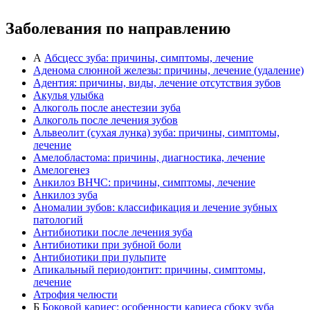
Заболевания по направлению
А
Абсцесс зуба: причины, симптомы, лечение
Аденома слюнной железы: причины, лечение (удаление)
Адентия: причины, виды, лечение отсутствия зубов
Акулья улыбка
Алкоголь после анестезии зуба
Алкоголь после лечения зубов
Альвеолит (сухая лунка) зуба: причины, симптомы,
лечение
Амелобластома: причины, диагностика, лечение
Амелогенез
Анкилоз ВНЧС: причины, симптомы, лечение
Анкилоз зуба
Аномалии зубов: классификация и лечение зубных
патологий
Антибиотики после лечения зуба
Антибиотики при зубной боли
Антибиотики при пульпите
Апикальный периодонтит: причины, симптомы,
лечение
Атрофия челюсти
Б
Боковой кариес: особенности кариеса сбоку зуба