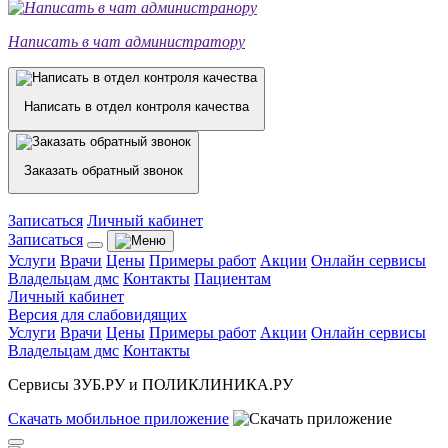
Написать в чат администратору
Написать в отдел контроля качества
Заказать обратный звонок
Записаться
Личный кабинет
Записаться
Услуги
Врачи
Цены
Примеры работ
Акции
Онлайн сервисы
Владельцам дмс
Контакты
Пациентам
Личный кабинет
Версия для слабовидящих
Услуги
Врачи
Цены
Примеры работ
Акции
Онлайн сервисы
Владельцам дмс
Контакты
Сервисы ЗУБ.РУ и ПОЛИКЛИНИКА.РУ
Скачать
мобильное
приложение