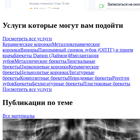
Услуги которые могут вам подойти
Посмотреть все услуги
Керамические коронки
Металлокерамические
коронки
Виниры
Панорамный снимок зубов (ОПТГ) и прием
врача
Брекеты Damon (Даймон)
Имплантация
зубов
Металлические брекеты
Лингвальные
брекеты
Циркониевые коронки
Керамические
брекеты
Цельнолитые коронки
Лигатурные
брекеты
Композитные брекеты
Невидимые брекеты
Рентген
зубов
Брекеты
Безлигатурные брекеты
Пластиковые брекеты
Посмотреть все услуги
Публикации по теме
Все
материалы