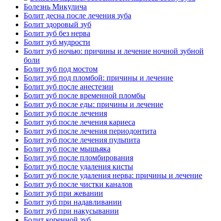
Болезнь Микулича
Болит десна после лечения зуба
Болит здоровый зуб
Болит зуб без нерва
Болит зуб мудрости
Болит зуб ночью: причины и лечение ночной зубной
боли
Болит зуб под мостом
Болит зуб под пломбой: причины и лечение
Болит зуб после анестезии
Болит зуб после временной пломбы
Болит зуб после еды: причины и лечение
Болит зуб после лечения
Болит зуб после лечения кариеса
Болит зуб после лечения периодонтита
Болит зуб после лечения пульпита
Болит зуб после мышьяка
Болит зуб после пломбирования
Болит зуб после удаления кисты
Болит зуб после удаления нерва: причины и лечение
Болит зуб после чистки каналов
Болит зуб при жевании
Болит зуб при надавливании
Болит зуб при накусывании
Болит коренной зуб