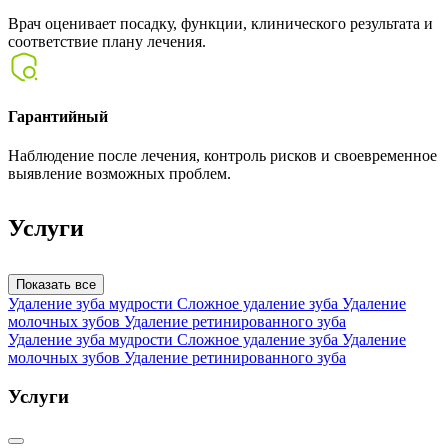
Врач оценивает посадку, функции, клинического результата и
соответствие плану лечения.
Гарантийный
Наблюдение после лечения, контроль рисков и своевременное
выявление возможных проблем.
Услуги
Показать все
Удаление зуба мудрости
Сложное удаление зуба
Удаление
молочных зубов
Удаление ретинированного зуба
Удаление зуба мудрости
Сложное удаление зуба
Удаление
молочных зубов
Удаление ретинированного зуба
Услуги