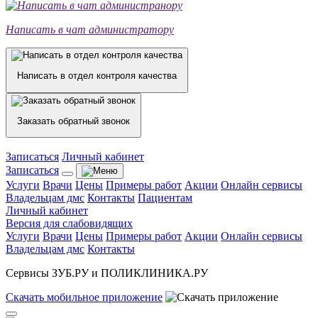
Написать в чат администратору
Написать в отдел контроля качества
Заказать обратный звонок
Записаться
Личный кабинет
Записаться
Услуги
Врачи
Цены
Примеры работ
Акции
Онлайн сервисы
Владельцам дмс
Контакты
Пациентам
Личный кабинет
Версия для слабовидящих
Услуги
Врачи
Цены
Примеры работ
Акции
Онлайн сервисы
Владельцам дмс
Контакты
Сервисы ЗУБ.РУ и ПОЛИКЛИНИКА.РУ
Скачать
мобильное
приложение