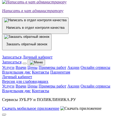
Написать в чат администратору
Написать в отдел контроля качества
Заказать обратный звонок
Записаться
Личный кабинет
Записаться
Услуги
Врачи
Цены
Примеры работ
Акции
Онлайн сервисы
Владельцам дмс
Контакты
Пациентам
Личный кабинет
Версия для слабовидящих
Услуги
Врачи
Цены
Примеры работ
Акции
Онлайн сервисы
Владельцам дмс
Контакты
Сервисы ЗУБ.РУ и ПОЛИКЛИНИКА.РУ
Скачать
мобильное
приложение