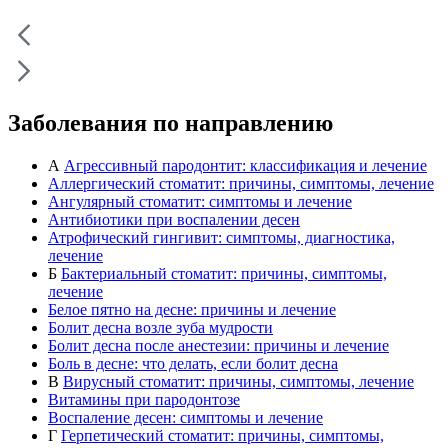
Заболевания по направлению
А
Агрессивный пародонтит: классификация и лечение
Аллергический стоматит: причины, симптомы, лечение
Ангулярный стоматит: симптомы и лечение
Антибиотики при воспалении десен
Атрофический гингивит: симптомы, диагностика,
лечение
Б
Бактериальный стоматит: причины, симптомы,
лечение
Белое пятно на десне: причины и лечение
Болит десна возле зуба мудрости
Болит десна после анестезии: причины и лечение
Боль в десне: что делать, если болит десна
В
Вирусный стоматит: причины, симптомы, лечение
Витамины при пародонтозе
Воспаление десен: симптомы и лечение
Г
Герпетический стоматит: причины, симптомы,