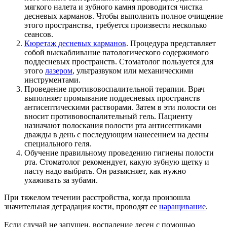
мягкого налета и зубного камня проводится чистка
десневых карманов. Чтобы выполнить полное очищение
этого пространства, требуется произвести несколько
сеансов.
Кюретаж десневых карманов
. Процедура представляет
собой выскабливание патологического содержимого
поддесневых пространств. Стоматолог пользуется для
этого
лазером
, ультразвуком или механическими
инструментами.
Проведение противовоспалительной терапии. Врач
выполняет промывание поддесневых пространств
антисептическими растворами. Затем в эти полости он
вносит противовоспалительный гель. Пациенту
назначают полоскания полости рта антисептиками
дважды в день с последующим нанесением на десны
специального геля.
Обучение правильному проведению гигиены полости
рта. Стоматолог рекомендует, какую зубную щетку и
пасту надо выбрать. Он разъясняет, как нужно
ухаживать за зубами.
При тяжелом течении расстройства, когда произошла
значительная деградация кости, проводят ее
наращивание
.
Если случай не запущен, воспаление десен с помощью