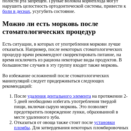
полости рта запрещен. Грубые волокна корнеплода могут
нарушить целостность ортодонтической системы, привести к
боли в деснах
, усугубить состояние.
Можно ли есть морковь после
стоматологических процедур
Есть ситуации, в которых от употребления моркови лучше
отказаться. Например, после некоторых стоматологических
процедур врачи рекомендуют скорректировать питание, на
время исключить из рациона некоторые виды продуктов. В
большинстве случаев в эту группу входит также морковь.
Во избежание осложнений после стоматологических
манипуляций следует придерживаться следующих
рекомендаций:
После
удаления дентального элемента
на протяжении 2-
5 дней необходимо избегать употребления твердой
пищи, включая сырую морковь. Это позволяет
предотвратить повреждение лунки, образованной в
месте удаленного зуба.
Отказаться от овоща также стоит после
установки
пломбы
. Для затвердевания некоторых пломбировочных