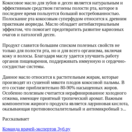
Кокосовое масло для зубов и десен является натуральным и
эффективным средством гигиены полости рта, которое в
последнее время пользуется большой востребованностью.
Полоскание рта кокосовым суперфудом относится к древним
практикам аюрведы. Масло обладает антибактериальным
эффектом, что помогает предотвратить развитие кариозных
очагов и патологий десен.
Продукт славится большим списком полезных свойств не
только для полости рта, но и для всего организма, включая
кожу и волосы. Благодаря маслу удается улучшить работу
органов пищеварения, поддерживать иммунную и сердечно-
сосудистые системы.
Данное масло относится к растительным жирам, которые
производят из сушеной мякоти плодов кокосовой пальмы. В
его составе приблизительно 80-90% насыщенных жиров.
Особенно полезным считается нерафинированное холодного
отжима, имеющее приятный тропический аромат. Важным
компонентом жирного продукта является лауриновая кислота,
оказывающая противовоспалительный и антимикробный э...
Рассказывает
Команда врачей-экспертов Зуб.ру