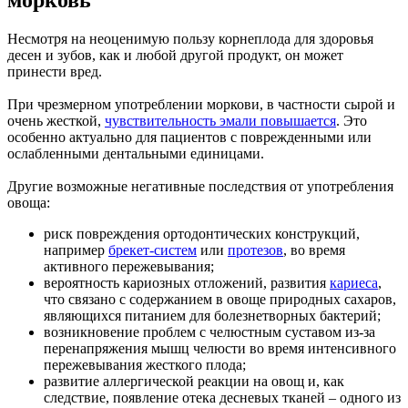
Несмотря на неоценимую пользу корнеплода для здоровья
десен и зубов, как и любой другой продукт, он может
принести вред.
При чрезмерном употреблении моркови, в частности сырой и
очень жесткой,
чувствительность эмали повышается
. Это
особенно актуально для пациентов с поврежденными или
ослабленными дентальными единицами.
Другие возможные негативные последствия от употребления
овоща:
риск повреждения ортодонтических конструкций,
например
брекет-систем
или
протезов
, во время
активного пережевывания;
вероятность кариозных отложений, развития
кариеса
,
что связано с содержанием в овоще природных сахаров,
являющихся питанием для болезнетворных бактерий;
возникновение проблем с челюстным суставом из-за
перенапряжения мышц челюсти во время интенсивного
пережевывания жесткого плода;
развитие аллергической реакции на овощ и, как
следствие, появление отека десневых тканей – одного из