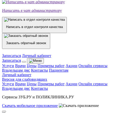
Написать в чат администратору
Написать в отдел контроля качества
Заказать обратный звонок
Записаться
Личный кабинет
Записаться
Услуги
Врачи
Цены
Примеры работ
Акции
Онлайн сервисы
Владельцам дмс
Контакты
Пациентам
Личный кабинет
Версия для слабовидящих
Услуги
Врачи
Цены
Примеры работ
Акции
Онлайн сервисы
Владельцам дмс
Контакты
Сервисы ЗУБ.РУ и ПОЛИКЛИНИКА.РУ
Скачать
мобильное
приложение