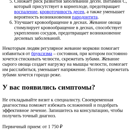
Снижает риск развития заболеваний десен. Витамин C,
который присутствует в корнеплоде, предотвращает
воспаление
,
кровоточивость десен
, а также уменьшает
вероятность возникновения
пародонтита
.
Улучшает кровообращение в деснах. Жевание овоща
стимулирует кровообращение в деснах, способствует
укреплению сосудов, предотвращает возникновение
десневых заболеваний.
Некоторым людям регулярное жевание моркови помогает
избавиться от
бруксизма
– состояния, при котором постоянно
хочется стискивать челюсти, скрежетать зубами. Жевание
сырого овоща создает нагрузку на мышцы челюсти, помогает
им расслабиться, уменьшает напряжение. Поэтому скрежетать
зубами хочется гораздо реже.
У вас появились симптомы?
Не откладывайте визит к специалисту. Своевременная
диагностика поможет избежать осложнений и подобрать
эффективное лечение. Запишитесь на консультацию, чтобы
получить точный диагноз.
Первичный прием:
от 1 750 ₽