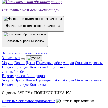
Написать в чат администратору
Написать в отдел контроля качества
Заказать обратный звонок
Записаться
Личный кабинет
Записаться
Услуги
Врачи
Цены
Примеры работ
Акции
Онлайн сервисы
Владельцам дмс
Контакты
Пациентам
Личный кабинет
Версия для слабовидящих
Услуги
Врачи
Цены
Примеры работ
Акции
Онлайн сервисы
Владельцам дмс
Контакты
Сервисы ЗУБ.РУ и ПОЛИКЛИНИКА.РУ
Скачать
мобильное
приложение