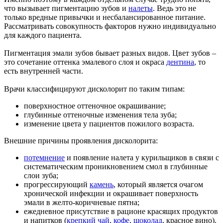
что вызывает пигментацию зубов и
налеты
. Ведь это не
только вредные привычки и несбалансированное питание.
Рассматривать совокупность факторов нужно индивидуально
для каждого пациента.
Пигментация эмали зубов бывает разных видов. Цвет зубов –
это сочетание оттенка эмалевого слоя и окраса
дентина
, то
есть внутренней части.
Врачи классифицируют дисколорит по таким типам:
поверхностное оттеночное окрашивание;
глубинные оттеночные изменения тела зуба;
изменение цвета у пациентов пожилого возраста.
Внешние причины проявления дисколорита:
потемнение
и появление налета у курильщиков в связи с
систематическим проникновением смол в глубинные
слои зуба;
прогрессирующий
камень
, который является очагом
хронической инфекции и окрашивает поверхность
эмали в желто-коричневые пятна;
ежедневное присутствие в рационе красящих продуктов
и напитков (
крепкий чай
,
кофе
,
шоколад
, красное вино).