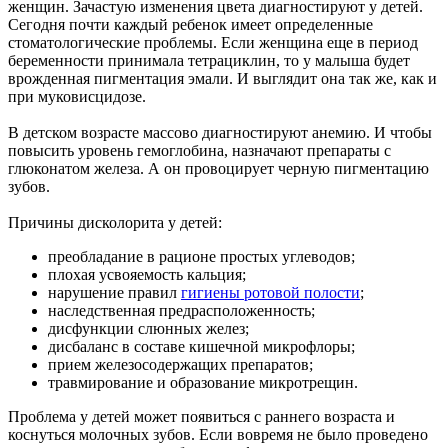
женщин. Зачастую изменения цвета диагностируют у детей.
Сегодня почти каждый ребенок имеет определенные
стоматологические проблемы. Если женщина еще в период
беременности принимала тетрациклин, то у малыша будет
врожденная пигментация эмали. И выглядит она так же, как и
при муковисцидозе.
В детском возрасте массово диагностируют анемию. И чтобы
повысить уровень гемоглобина, назначают препараты с
глюконатом железа. А он провоцирует черную пигментацию
зубов.
Причины дисколорита у детей:
преобладание в рационе простых углеводов;
плохая усвояемость кальция;
нарушение правил
гигиены ротовой полости
;
наследственная предрасположенность;
дисфункции слюнных желез;
дисбаланс в составе кишечной микрофлоры;
прием железосодержащих препаратов;
травмирование и образование микротрещин.
Проблема у детей может появиться с раннего возраста и
коснуться молочных зубов. Если вовремя не было проведено