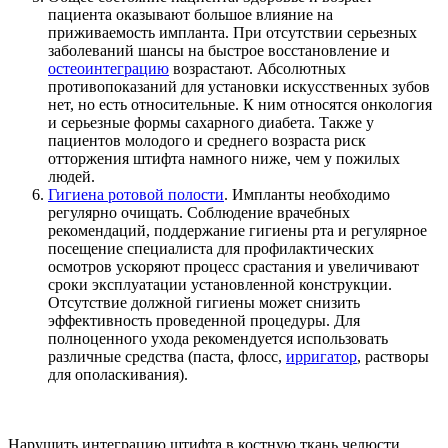
пациента оказывают большое влияние на
приживаемость импланта. При отсутствии серьезных
заболеваний шансы на быстрое восстановление и
остеоинтеграцию
возрастают. Абсолютных
противопоказаний для установки искусственных зубов
нет, но есть относительные. К ним относятся онкология
и серьезные формы сахарного диабета. Также у
пациентов молодого и среднего возраста риск
отторжения штифта намного ниже, чем у пожилых
людей.
Гигиена ротовой полости
. Импланты необходимо
регулярно очищать. Соблюдение врачебных
рекомендаций, поддержание гигиены рта и регулярное
посещение специалиста для профилактических
осмотров ускоряют процесс срастания и увеличивают
сроки эксплуатации установленной конструкции.
Отсутствие должной гигиены может снизить
эффективность проведенной процедуры. Для
полноценного ухода рекомендуется использовать
различные средства (паста, флосс,
ирригатор
, растворы
для ополаскивания).
Нарушить интеграцию штифта в костную ткань челюсти