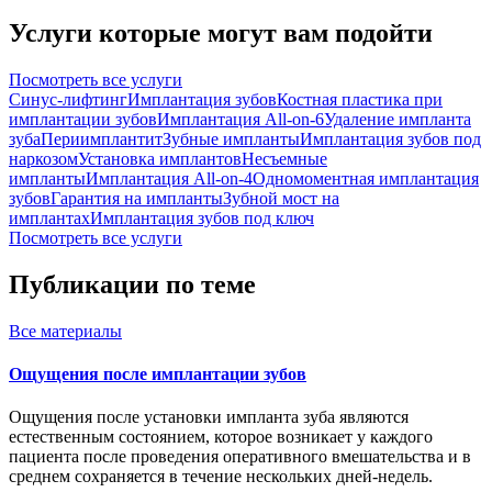
Услуги которые могут вам подойти
Посмотреть все услуги
Синус-лифтинг
Имплантация зубов
Костная пластика при
имплантации зубов
Имплантация All-on-6
Удаление импланта
зуба
Периимплантит
Зубные импланты
Имплантация зубов под
наркозом
Установка имплантов
Несъемные
импланты
Имплантация All-on-4
Одномоментная имплантация
зубов
Гарантия на импланты
Зубной мост на
имплантах
Имплантация зубов под ключ
Посмотреть все услуги
Публикации по теме
Все
материалы
Ощущения после имплантации зубов
Ощущения после установки импланта зуба являются
естественным состоянием, которое возникает у каждого
пациента после проведения оперативного вмешательства и в
среднем сохраняется в течение нескольких дней-недель.