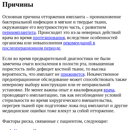
Причины
Основная причина отторжения импланта – проникновение
бактериальной инфекции в мягкие и твердые ткани,
окружающие его внутрикостную часть, с развитием
периимплантита
. Происходит это из-за неверных действий
врача во время
протезирования
, вследствие особенностей
организма или невыполнения
рекомендаций в
послеоперационном периоде
.
Если во время предварительной диагностики не были
замечены очаги воспаления в полости рта, повышенная
пористость либо дефицит костной ткани, то высока
вероятность, что имплант не
приживется
. Некачественное
предоперационное обследование может способствовать также
неверному выбору конструкции или ее неправильной
установке. Не менее важны опыт и квалификация
врача
,
проводящего имплантацию, так как несоблюдение условий
стерильности во время хирургического вмешательства,
перегрев тканей при подготовке ложа под имплантат и другие
медицинские ошибки тоже влекут за собой отторжение.
Факторы риска, связанные с пациентом, следующие: