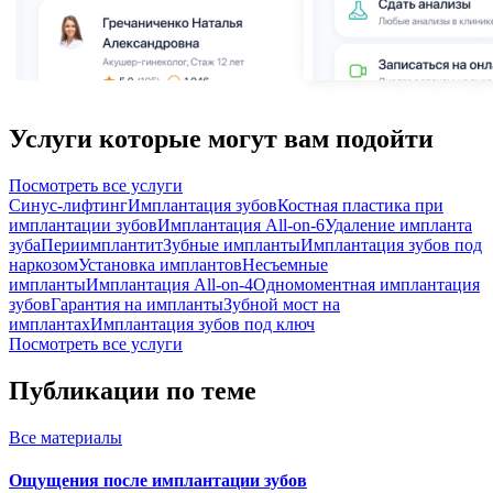
Услуги которые могут вам подойти
Посмотреть все услуги
Синус-лифтинг
Имплантация зубов
Костная пластика при
имплантации зубов
Имплантация All-on-6
Удаление импланта
зуба
Периимплантит
Зубные импланты
Имплантация зубов под
наркозом
Установка имплантов
Несъемные
импланты
Имплантация All-on-4
Одномоментная имплантация
зубов
Гарантия на импланты
Зубной мост на
имплантах
Имплантация зубов под ключ
Посмотреть все услуги
Публикации по теме
Все
материалы
Ощущения после имплантации зубов