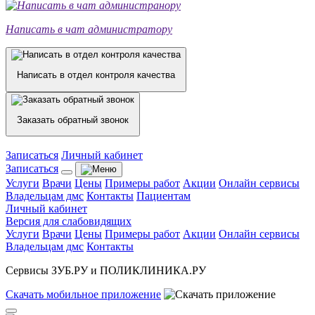
Написать в чат администратору
Написать в отдел контроля качества
Заказать обратный звонок
Записаться
Личный кабинет
Записаться
Услуги
Врачи
Цены
Примеры работ
Акции
Онлайн сервисы
Владельцам дмс
Контакты
Пациентам
Личный кабинет
Версия для слабовидящих
Услуги
Врачи
Цены
Примеры работ
Акции
Онлайн сервисы
Владельцам дмс
Контакты
Сервисы ЗУБ.РУ и ПОЛИКЛИНИКА.РУ
Скачать
мобильное
приложение