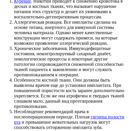
Курение
. Никотин приводит к снижению кровотока в
деснах и костных тканях, что вызывает нарушение
питания этих структур и делает их уязвимыми к
воспалительно-дегенеративным процессам.
Аллергическая реакция. Все импланты сделаны на
основе титана, инертного для иммунной системы
человека материала. Однако менее качественные
конструкции могут содержать примеси, на которые
возможно проявление аллергической реакции.
Хронические заболевания. Иммунодефицитные
состояния, неконтролируемый сахарный диабет,
онкологические процессы и некоторые другие
патологии сопровождаются сниженной способностью
тканей пациента к заживлению и могут служить
противопоказанием к операции.
Особенности костной ткани. Они должны быть
выявлены врачом еще до установки имплантата. При
повышенной пористости кость заранее дополнительно
укрепляется. Если же она атрофична и твердых тканей
слишком мало, данный вид протезирования
противопоказан.
Несоблюдение рекомендаций врача в
послеоперационном периоде. Плохая
гигиена полости
рта
и превышение жевательных нагрузок могут
способствовать отторжению импланта зуба.