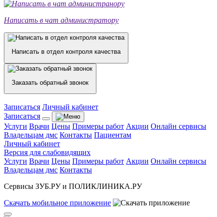
Написать в чат администратору
Написать в отдел контроля качества
Заказать обратный звонок
Записаться
Личный кабинет
Записаться
Услуги
Врачи
Цены
Примеры работ
Акции
Онлайн сервисы
Владельцам дмс
Контакты
Пациентам
Личный кабинет
Версия для слабовидящих
Услуги
Врачи
Цены
Примеры работ
Акции
Онлайн сервисы
Владельцам дмс
Контакты
Сервисы ЗУБ.РУ и ПОЛИКЛИНИКА.РУ
Скачать
мобильное
приложение