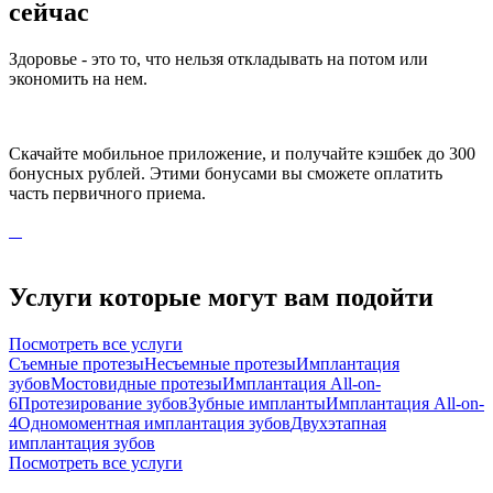
сейчас
Здоровье - это то, что нельзя откладывать на потом или
экономить на нем.
Скачайте мобильное приложение, и получайте кэшбек до 300
бонусных рублей. Этими бонусами вы сможете оплатить
часть первичного приема.
Услуги которые могут вам подойти
Посмотреть все услуги
Съемные протезы
Несъемные протезы
Имплантация
зубов
Мостовидные протезы
Имплантация All-on-
6
Протезирование зубов
Зубные импланты
Имплантация All-on-
4
Одномоментная имплантация зубов
Двухэтапная
имплантация зубов
Посмотреть все услуги