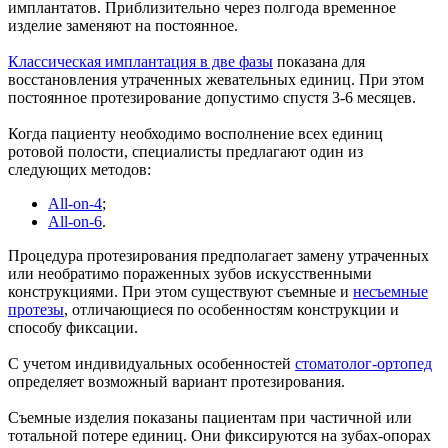
имплантатов. Приблизительно через полгода временное
изделие заменяют на постоянное.
Классическая имплантация в две фазы
показана для
восстановления утраченных жевательных единиц. При этом
постоянное протезирование допустимо спустя 3-6 месяцев.
Когда пациенту необходимо восполнение всех единиц
ротовой полости, специалисты предлагают один из
следующих методов:
All-on-4
;
All-on-6
.
Процедура протезирования предполагает замену утраченных
или необратимо пораженных зубов искусственными
конструкциями. При этом существуют съемные и
несъемные
протезы
, отличающиеся по особенностям конструкции и
способу фиксации.
С учетом индивидуальных особенностей
стоматолог-ортопед
определяет возможный вариант протезирования.
Съемные изделия показаны пациентам при частичной или
тотальной потере единиц. Они фиксируются на зубах-опорах