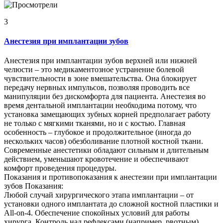
3
Анестезия при имплантации зубов
Анестезия при имплантации зубов верхней или нижней
челюсти – это медикаментозное устранение болевой
чувствительности в зоне вмешательства. Она блокирует
передачу нервных импульсов, позволяя проводить все
манипуляции без дискомфорта для пациента. Анестезия во
время дентальной имплантации необходима потому, что
установка замещающих зубных корней предполагает работу
не только с мягкими тканями, но и с костью. Главная
особенность – глубокое и продолжительное (иногда до
нескольких часов) обезболивание плотной костной ткани.
Современные анестетики обладают сильным и длительным
действием, уменьшают кровотечение и обеспечивают
комфорт проведения процедуры.
Показания и противопоказания к анестезии при имплантации
зубов Показания:
Любой случай хирургического этапа имплантации – от
установки одного имплантата до сложной костной пластики и
All-on-4. Обеспечение спокойных условий для работы
хирурга. Контроль над рефлексами (например, рвотным).