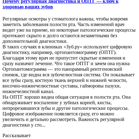
Почему регулярная диагностика и ОПТГ — ключ к
здоровью ваших зубов
Регулярные осмотры у стоматолога важны, чтобы вовремя
заметить заболевания полости рта. Часть изменений врач
видит уже на приеме, но некоторые патологические процессы
протекают скрыто и долго остаются незаметными без
дополнительной диагностики.
В таких случаях в клиниках «Зуб.ру» используют цифровую
диагностику, например, ортопантомограмму (ОПТГ).
Благодаря этому врач не пропустит скрытые изменения и
сразу назначит лечение. Что такое ОПТГ и зачем она нужна
Ортопантомограмма — это панорамный рентгеновский
снимок, где видна вся зубочелюстная система. Он показывает
все зубы сразу, костную ткань верхней и нижней челюсти,
височно-нижнечелюстные суставы, гайморовы пазухи,
нижнечелюстной канал.
На ОПТГ хорошо видна общая ситуация в полости рта. Она
обнаруживает воспаление у зубных корней, кисты,
непрорезавшиеся зубы и другие патологические процессы.
Цифровое изображение появляется сразу, его можно
увеличить и детально рассмотреть. Важность регулярной
диагностики у сто...
Рассказывает