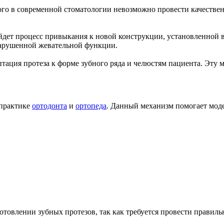
рого в современной стоматологии невозможно провести качестве
йдет процесс привыкания к новой конструкции, установленной в
нарушенной жевательной функции.
тация протеза к форме зубного ряда и челюстям пациента. Эту
 практике
ортодонта
и
ортопеда
. Данный механизм помогает мод
товлении зубных протезов, так как требуется провести правиль