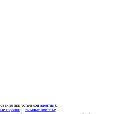
рования при тотальной
адентии
);
ые коронки
и
съемные протезы
;