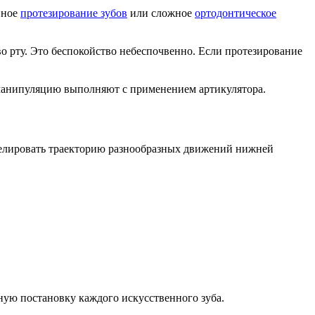
нное
протезирование зубов
или сложное
ортодонтическое
о рту. Это беспокойство небеспочвенно. Если протезирование
 манипуляцию выполняют с применением артикулятора.
елировать траекторию разнообразных движений нижней
ную постановку каждого искусственного зуба.