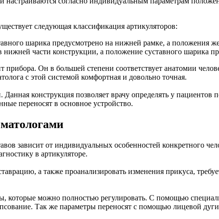
ни настраиваются согласно индивидуальным параметрам положе
уществует следующая классификация артикуляторов:
авного шарика предусмотрено на нижней рамке, а положения жел
 в нижней части конструкции, а положение суставного шарика пр
 прибора. Он в большей степени соответствует анатомии челов
толога с этой системой комфортная и довольно точная.
 Данная конструкция позволяет врачу определять у пациентов 
ные переносят в основное устройство.
оматологами
авов зависит от индивидуальных особенностей конкретного чел
гностику в артикуляторе.
таврацию, а также проанализировать изменения прикуса, требу
ты, которые можно полностью регулировать. С помощью специал
гипсование. Так же параметры переносят с помощью лицевой дуги