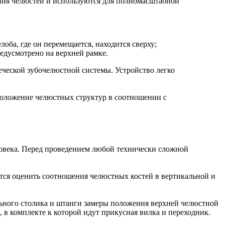
ния челюстей и используются для полномасштабной
оба, где он перемещается, находится сверху;
едусмотрено на верхней рамке.
еческой зубочелюстной системы. Устройство легко
положение челюстных структур в соотношении с
овека. Перед проведением любой технически сложной
ется оценить соотношения челюстных костей в вертикальной и
ьного столика и штанги замеры положения верхней челюстной
, в комплекте к которой идут прикусная вилка и переходник.