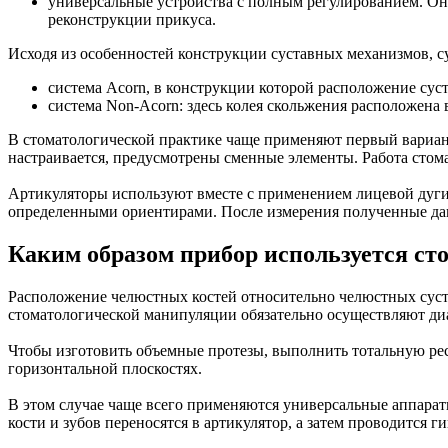
универсальные устройства с полным регулированием. О
реконструкции прикуса.
Исходя из особенностей конструкции суставных механизмов, с
система Acorn, в конструкции которой расположение суст
система Non-Acorn: здесь колея скольжения расположена
В стоматологической практике чаще применяют первый вариант
настраивается, предусмотрены сменные элементы. Работа стома
Артикуляторы используют вместе с применением лицевой дуги.
определенными ориентирами. После измерения полученные дан
Каким образом прибор используется ст
Расположение челюстных костей относительно челюстных суст
стоматологической манипуляции обязательно осуществляют диа
Чтобы изготовить объемные протезы, выполнить тотальную рес
горизонтальной плоскостях.
В этом случае чаще всего применяются универсальные аппара
кости и зубов переносятся в артикулятор, а затем проводится 