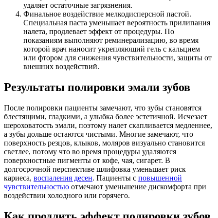
удаляет остаточные загрязнения.
Финальное воздействие мелкодисперсной пастой.
Специальная паста уменьшает вероятность прилипания
налета, продлевает эффект от процедуры. По
показаниям выполняют реминерализацию, во время
которой врач наносит укрепляющий гель с кальцием
или фтором для снижения чувствительности, защиты от
внешних воздействий.
Результаты полировки эмали зубов
После полировки пациенты замечают, что зубы становятся
блестящими, гладкими, а улыбка более эстетичной. Исчезает
шероховатость эмали, поэтому налет скапливается медленнее,
а зубы дольше остаются чистыми. Многие замечают, что
поверхность резцов, клыков, моляров визуально становится
светлее, потому что во время процедуры удаляются
поверхностные пигменты от кофе, чая, сигарет. В
долгосрочной перспективе шлифовка уменьшает риск
кариеса,
воспаления десен
. Пациенты с
повышенной
чувствительностью
отмечают уменьшение дискомфорта при
воздействии холодного или горячего.
Как продлить эффект полировки зубов