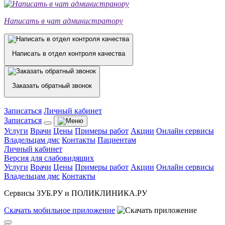
Написать в чат администратору
Написать в отдел контроля качества
Заказать обратный звонок
Записаться
Личный кабинет
Записаться
Услуги
Врачи
Цены
Примеры работ
Акции
Онлайн сервисы
Владельцам дмс
Контакты
Пациентам
Личный кабинет
Версия для слабовидящих
Услуги
Врачи
Цены
Примеры работ
Акции
Онлайн сервисы
Владельцам дмс
Контакты
Сервисы ЗУБ.РУ и ПОЛИКЛИНИКА.РУ
Скачать
мобильное
приложение