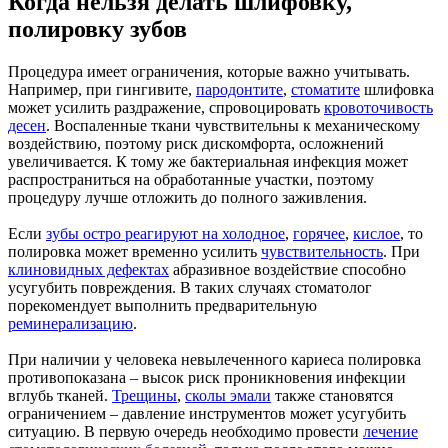
Когда нельзя делать шлифовку,
полировку зубов
Процедура имеет ограничения, которые важно учитывать.
Например, при гингивите,
пародонтите
,
стоматите
шлифовка
может усилить раздражение, спровоцировать
кровоточивость
десен
. Воспаленные ткани чувствительны к механическому
воздействию, поэтому риск дискомфорта, осложнений
увеличивается. К тому же бактериальная инфекция может
распространиться на обработанные участки, поэтому
процедуру лучше отложить до полного заживления.
Если
зубы остро реагируют на холодное
,
горячее
,
кислое
, то
полировка может временно усилить
чувствительность
. При
клиновидных дефектах
абразивное воздействие способно
усугубить повреждения. В таких случаях стоматолог
порекомендует выполнить предварительную
реминерализацию
.
При наличии у человека невылеченного кариеса полировка
противопоказана – высок риск проникновения инфекции
вглубь тканей.
Трещины
,
сколы эмали
также становятся
ограничением – давление инструментов может усугубить
ситуацию. В первую очередь необходимо провести
лечение