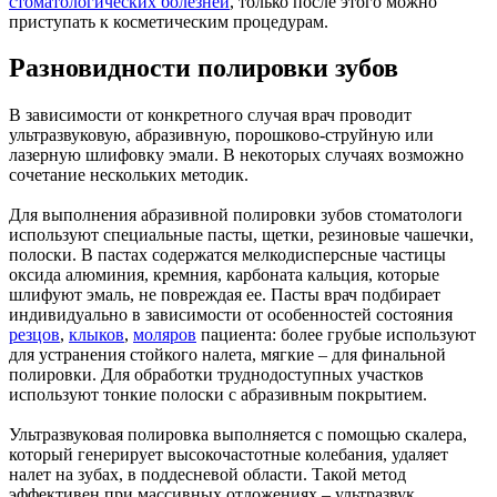
стоматологических болезней
, только после этого можно
приступать к косметическим процедурам.
Разновидности полировки зубов
В зависимости от конкретного случая врач проводит
ультразвуковую, абразивную, порошково-струйную или
лазерную шлифовку эмали. В некоторых случаях возможно
сочетание нескольких методик.
Для выполнения абразивной полировки зубов стоматологи
используют специальные пасты, щетки, резиновые чашечки,
полоски. В пастах содержатся мелкодисперсные частицы
оксида алюминия, кремния, карбоната кальция, которые
шлифуют эмаль, не повреждая ее. Пасты врач подбирает
индивидуально в зависимости от особенностей состояния
резцов
,
клыков
,
моляров
пациента: более грубые используют
для устранения стойкого налета, мягкие – для финальной
полировки. Для обработки труднодоступных участков
используют тонкие полоски с абразивным покрытием.
Ультразвуковая полировка выполняется с помощью скалера,
который генерирует высокочастотные колебания, удаляет
налет на зубах, в поддесневой области. Такой метод
эффективен при массивных отложениях – ультразвук