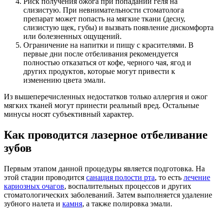
Риск получения ожога при попадании геля на
слизистую. При невнимательности стоматолога
препарат может попасть на мягкие ткани (десну,
слизистую щек, губы) и вызвать появление дискомфорта
или болезненных ощущений.
Ограничение на напитки и пищу с красителями. В
первые дни после отбеливания рекомендуется
полностью отказаться от кофе, черного чая, ягод и
других продуктов, которые могут привести к
изменению цвета эмали.
Из вышеперечисленных недостатков только аллергия и ожог
мягких тканей могут принести реальный вред. Остальные
минусы носят субъективный характер.
Как проводится лазерное отбеливание
зубов
Первым этапом данной процедуры является подготовка. На
этой стадии проводится
санация полости рта
, то есть
лечение
кариозных очагов
, воспалительных процессов и других
стоматологических заболеваний. Затем выполняется удаление
зубного налета и
камня
, а также полировка эмали.