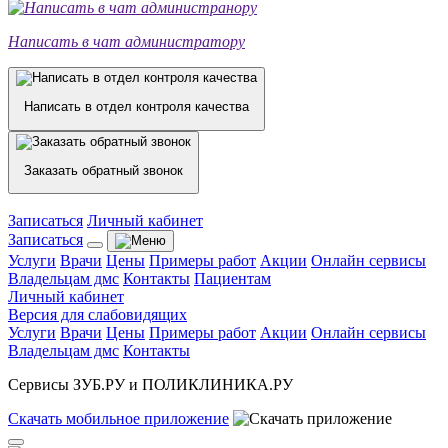
Написать в чат администратору
Написать в отдел контроля качества
Заказать обратный звонок
Записаться
Личный кабинет
Записаться
Услуги
Врачи
Цены
Примеры работ
Акции
Онлайн сервисы
Владельцам дмс
Контакты
Пациентам
Личный кабинет
Версия для слабовидящих
Услуги
Врачи
Цены
Примеры работ
Акции
Онлайн сервисы
Владельцам дмс
Контакты
Сервисы ЗУБ.РУ и ПОЛИКЛИНИКА.РУ
Скачать
мобильное
приложение