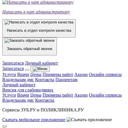
Написать в чат администратору
Написать в отдел контроля качества
Заказать обратный звонок
Записаться
Личный кабинет
Записаться
Услуги
Врачи
Цены
Примеры работ
Акции
Онлайн сервисы
Владельцам дмс
Контакты
Пациентам
Личный кабинет
Версия для слабовидящих
Услуги
Врачи
Цены
Примеры работ
Акции
Онлайн сервисы
Владельцам дмс
Контакты
Сервисы ЗУБ.РУ и ПОЛИКЛИНИКА.РУ
Скачать
мобильное
приложение