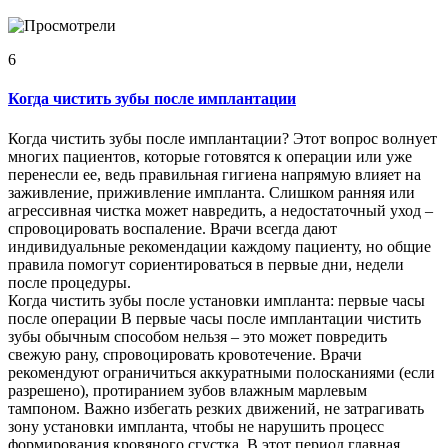
6
Когда чистить зубы после имплантации
Когда чистить зубы после имплантации? Этот вопрос волнует
многих пациентов, которые готовятся к операции или уже
перенесли ее, ведь правильная гигиена напрямую влияет на
заживление, приживление импланта. Слишком ранняя или
агрессивная чистка может навредить, а недостаточный уход –
спровоцировать воспаление. Врачи всегда дают
индивидуальные рекомендации каждому пациенту, но общие
правила помогут сориентироваться в первые дни, недели
после процедуры.
Когда чистить зубы после установки импланта: первые часы
после операции В первые часы после имплантации чистить
зубы обычным способом нельзя – это может повредить
свежую рану, спровоцировать кровотечение. Врачи
рекомендуют ограничиться аккуратными полосканиями (если
разрешено), протиранием зубов влажным марлевым
тампоном. Важно избегать резких движений, не затрагивать
зону установки импланта, чтобы не нарушить процесс
формирования кровяного сгустка. В этот период главная