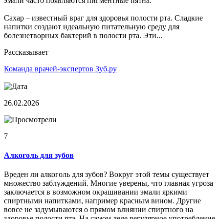
эмали часто появляются пигментные пятна.
Сахар – известный враг для здоровья полости рта. Сладкие
напитки создают идеальную питательную среду для
болезнетворных бактерий в полости рта. Эти...
Рассказывает
Команда врачей-экспертов Зуб.ру
26.02.2026
7
Алкоголь для зубов
Вреден ли алкоголь для зубов? Вокруг этой темы существует
множество заблуждений. Многие уверены, что главная угроза
заключается в возможном окрашивании эмали яркими
спиртными напитками, например красным вином. Другие
вовсе не задумываются о прямом влиянии спиртного на
здоровье полости рта. На самом деле регулярное употребление