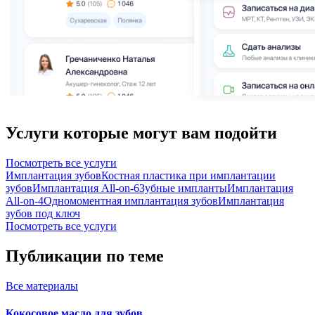
Услуги которые могут вам подойти
Посмотреть все услуги
Имплантация зубов
Костная пластика при имплантации
зубов
Имплантация All-on-6
Зубные импланты
Имплантация
All-on-4
Одномоментная имплантация зубов
Имплантация
зубов под ключ
Посмотреть все услуги
Публикации по теме
Все
материалы
Кокосовое масло для зубов