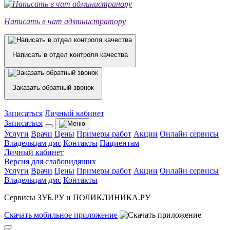
Написать в чат администратору
Написать в отдел контроля качества
Заказать обратный звонок
Записаться
Личный кабинет
Записаться
Услуги
Врачи
Цены
Примеры работ
Акции
Онлайн сервисы
Владельцам дмс
Контакты
Пациентам
Личный кабинет
Версия для слабовидящих
Услуги
Врачи
Цены
Примеры работ
Акции
Онлайн сервисы
Владельцам дмс
Контакты
Сервисы ЗУБ.РУ и ПОЛИКЛИНИКА.РУ
Скачать
мобильное
приложение