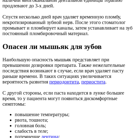
наличии многоканальной дентальной единицы терапию
продлевают до 3-х дней.
Спустя несколько дней врач удаляет временную пломбу,
некротизированный зубной нерв. После этого стоматолог
промывает и пломбирует каналы, затем устанавливает на зуб
постоянный пломбировочный материал.
Опасен ли мышьяк для зубов
Наибольшую опасность мышьяк представляет при
превышении дозировки препарата. Также нежелательные
последствия возникают в случае, если врач удаляет пасту
раньше времени. В таких ситуациях увеличивается
вероятность развития
периодонтита
,
периостита
.
С другой стороны, если паста находится в лунке большее
время, то у пациента могут появиться дискомфортные
симптомы:
повышение температуры;
рвота, тошнота;
головная боль;
слабость в теле;
потемнение
дентина
;