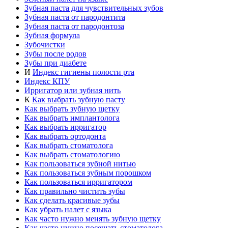
Зубная паста для чувствительных зубов
Зубная паста от пародонтита
Зубная паста от пародонтоза
Зубная формула
Зубочистки
Зубы после родов
Зубы при диабете
И
Индекс гигиены полости рта
Индекс КПУ
Ирригатор или зубная нить
К
Как выбрать зубную пасту
Как выбрать зубную щетку
Как выбрать имплантолога
Как выбрать ирригатор
Как выбрать ортодонта
Как выбрать стоматолога
Как выбрать стоматологию
Как пользоваться зубной нитью
Как пользоваться зубным порошком
Как пользоваться ирригатором
Как правильно чистить зубы
Как сделать красивые зубы
Как убрать налет с языка
Как часто нужно менять зубную щетку
Как часто нужно посещать стоматолога