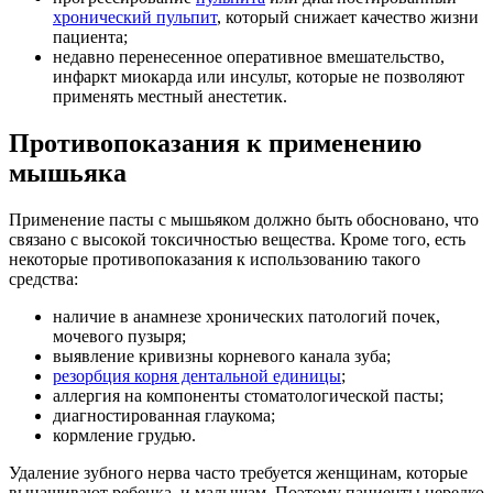
хронический пульпит
, который снижает качество жизни
пациента;
недавно перенесенное оперативное вмешательство,
инфаркт миокарда или инсульт, которые не позволяют
применять местный анестетик.
Противопоказания к применению
мышьяка
Применение пасты с мышьяком должно быть обосновано, что
связано с высокой токсичностью вещества. Кроме того, есть
некоторые противопоказания к использованию такого
средства:
наличие в анамнезе хронических патологий почек,
мочевого пузыря;
выявление кривизны корневого канала зуба;
резорбция корня дентальной единицы
;
аллергия на компоненты стоматологической пасты;
диагностированная глаукома;
кормление грудью.
Удаление зубного нерва часто требуется женщинам, которые
вынашивают ребенка, и малышам. Поэтому пациенты нередко