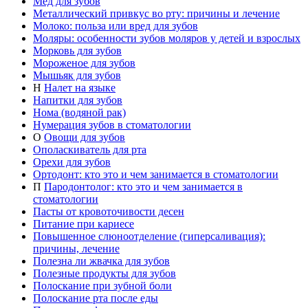
Мед для зубов
Металлический привкус во рту: причины и лечение
Молоко: польза или вред для зубов
Моляры: особенности зубов моляров у детей и взрослых
Морковь для зубов
Мороженое для зубов
Мышьяк для зубов
Н
Налет на языке
Напитки для зубов
Нома (водяной рак)
Нумерация зубов в стоматологии
О
Овощи для зубов
Ополаскиватель для рта
Орехи для зубов
Ортодонт: кто это и чем занимается в стоматологии
П
Пародонтолог: кто это и чем занимается в
стоматологии
Пасты от кровоточивости десен
Питание при кариесе
Повышенное слюноотделение (гиперсаливация):
причины, лечение
Полезна ли жвачка для зубов
Полезные продукты для зубов
Полоскание при зубной боли
Полоскание рта после еды