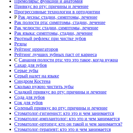
Премоляры: функции и анатомия
Привкус во рту: причины и лечение
Прогрессивные технологии в ортодонтии
Р
Рак десны: стадии, симптомы, лечение
Рак полости рта: симптомы, стадии, лечение
Рак челюсти: стадии, симптомы, лечение
Рак языка: симптомы, стадии, лечение
Рвотный рефлекс при чистке зубов
Резцы
Рейтинг ирригаторов
Рейтинг лучших зубных паст от кариеса
С
Санация полости рта: что это такое, когда нужна
Сахар для зубов
Серые зубы
Серый налет на языке
Синдром Костена
Сколько нужно чистить зубы
Сладкий привкус во рту: причины и лечение
Сода для зубов
Сок для зубов
Соленый привкус во рту: причины и лечение
Стоматолог-гигиенист: кто это и чем занимается
Стоматолог-имплантолог: кто это и чем занимается
Стоматолог-ортопед: кто он такой и чем занимается?
Стоматолог-терапевт: кто это и чем занимается