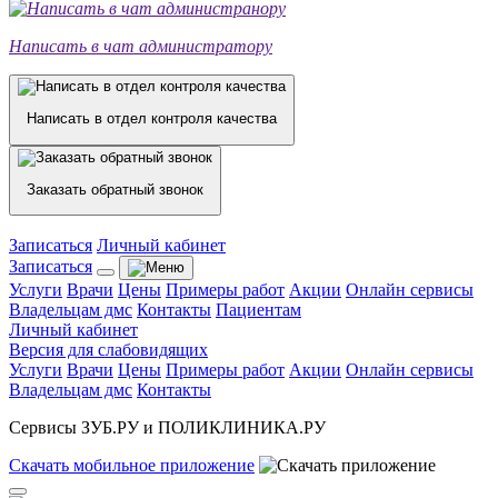
Написать в чат администратору
Написать в отдел контроля качества
Заказать обратный звонок
Записаться
Личный кабинет
Записаться
Услуги
Врачи
Цены
Примеры работ
Акции
Онлайн сервисы
Владельцам дмс
Контакты
Пациентам
Личный кабинет
Версия для слабовидящих
Услуги
Врачи
Цены
Примеры работ
Акции
Онлайн сервисы
Владельцам дмс
Контакты
Сервисы ЗУБ.РУ и ПОЛИКЛИНИКА.РУ
Скачать
мобильное
приложение