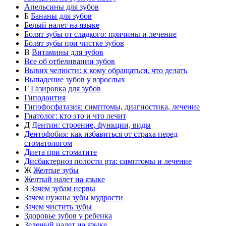
Апельсины для зубов
Б
Бананы для зубов
Белый налет на языке
Болят зубы от сладкого: причины и лечение
Болят зубы при чистке зубов
В
Витамины для зубов
Все об отбеливании зубов
Вывих челюсти: к кому обращаться, что делать
Выпадение зубов у взрослых
Г
Газировка для зубов
Гиподонтия
Гипофосфатазия: симптомы, диагностика, лечение
Гнатолог: кто это и что лечит
Д
Дентин: строение, функции, виды
Дентофобия: как избавиться от страха перед
стоматологом
Диета при стоматите
Дисбактериоз полости рта: симптомы и лечение
Ж
Желтые зубы
Желтый налет на языке
З
Зачем зубам нервы
Зачем нужны зубы мудрости
Зачем чистить зубы
Здоровье зубов у ребенка
Зеленый налет на языке