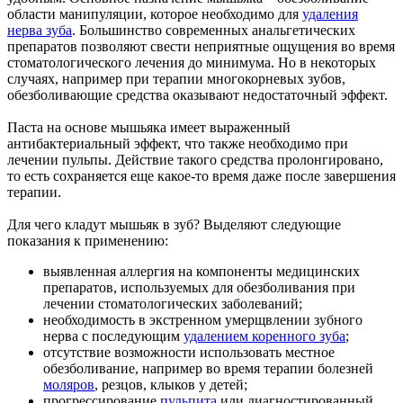
области манипуляции, которое необходимо для
удаления
нерва зуба
. Большинство современных анальгетических
препаратов позволяют свести неприятные ощущения во время
стоматологического лечения до минимума. Но в некоторых
случаях, например при терапии многокорневых зубов,
обезболивающие средства оказывают недостаточный эффект.
Паста на основе мышьяка имеет выраженный
антибактериальный эффект, что также необходимо при
лечении пульпы. Действие такого средства пролонгировано,
то есть сохраняется еще какое-то время даже после завершения
терапии.
Для чего кладут мышьяк в зуб? Выделяют следующие
показания к применению:
выявленная аллергия на компоненты медицинских
препаратов, используемых для обезболивания при
лечении стоматологических заболеваний;
необходимость в экстренном умерщвлении зубного
нерва с последующим
удалением коренного зуба
;
отсутствие возможности использовать местное
обезболивание, например во время терапии болезней
моляров
, резцов, клыков у детей;
прогрессирование
пульпита
или диагностированный