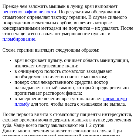
Прежде чем заложить мышьяк в лунку, врач выполняет
рентгенографию челюсти
. По результатам обследования
стоматолог определяет тактику терапии. В случае сильного
повреждения жевательных зубов, вылечить которые
консервативными методами не получится – их удаляют. После
этого чаще всего назначают умерщвление пульпы и
пломбирование
.
Схема терапии выглядит следующим образом:
врач вскрывает пульпу, очищает область манипуляции,
извлекает омертвевшие ткани;
в очищенную полость стоматолог закладывает
необходимое количество пасты с мышьяком;
поверх слоя лекарственного средства доктор
накладывает ватный тампон, который предварительно
пропитывает раствором фенола;
в завершение лечения врач устанавливает
временную
пломбу
для того, чтобы паста с мышьяком не выпала.
После первого визита к стоматологу пациенты интересуются,
сколько времени можно держать мышьяк в лунке для лечения
зуба. Чаще всего пасту закладывают на 1-2 суток.
Длительность лечения зависит от сложности случая. При