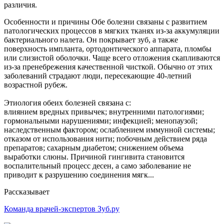
различия.
Особенности и причины Обе болезни связаны с развитием
патологических процессов в мягких тканях из-за аккумуляции
бактериального налета. Он покрывает зуб, а также
поверхность импланта, ортодонтического аппарата, пломбы
или слизистой оболочки. Чаще всего отложения скапливаются
из-за пренебрежения качественной чисткой. Обычно от этих
заболеваний страдают люди, пересекающие 40-летний
возрастной рубеж.
Этиология обеих болезней связана с:
влиянием вредных привычек; внутренними патологиями;
гормональными нарушениями; инфекцией; менопаузой;
наследственным фактором; ослаблением иммунной системы;
отказом от использования нити; побочным действием ряда
препаратов; сахарным диабетом; снижением объема
выработки слюны. Причиной гингивита становится
воспалительный процесс десен, а само заболевание не
приводит к разрушению соединения мягк...
Рассказывает
Команда врачей-экспертов Зуб.ру