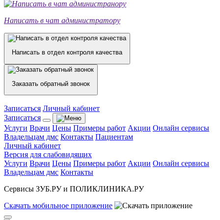
Написать в чат администратору
Написать в отдел контроля качества
Заказать обратный звонок
Записаться
Личный кабинет
Записаться
Услуги
Врачи
Цены
Примеры работ
Акции
Онлайн сервисы
Владельцам дмс
Контакты
Пациентам
Личный кабинет
Версия для слабовидящих
Услуги
Врачи
Цены
Примеры работ
Акции
Онлайн сервисы
Владельцам дмс
Контакты
Сервисы ЗУБ.РУ и ПОЛИКЛИНИКА.РУ
Скачать
мобильное
приложение