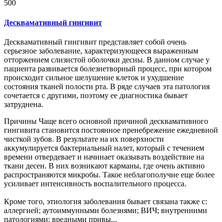
500
Десквамативный гингивит
Десквамативный гингивит представляет собой очень
серьезное заболевание, характеризующееся выраженным
отторжением слизистой оболочки десны. В данном случае у
пациента развивается болезнетворный процесс, при котором
происходит сильное шелушение клеток и ухудшение
состояния тканей полости рта. В ряде случаев эта патология
сочетается с другими, поэтому ее диагностика бывает
затруднена.
Причины Чаще всего основной причиной десквамативного
гингивита становится постоянное пренебрежение ежедневной
чисткой зубов. В результате на их поверхности
аккумулируется бактериальный налет, который с течением
времени отвердевает и начинает оказывать воздействие на
ткани десен. В них возникают карманы, где очень активно
распространяются микробы. Такое неблагополучие еще более
усиливает интенсивность воспалительного процесса.
Кроме того, этиология заболевания бывает связана также с:
аллергией; аутоиммунными болезнями; ВИЧ; внутренними
патологиями; вредными привы...