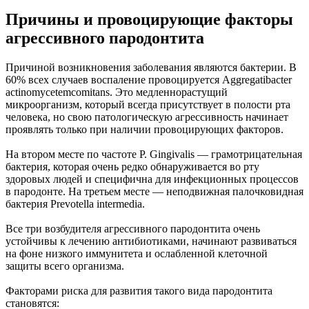
Причины и провоцирующие факторы
агрессивного пародонтита
Причиной возникновения заболевания являются бактерии. В
60% всех случаев воспаление провоцируется Aggregatibacter
actinomycetemcomitans. Это медленнорастущий
микроорганизм, который всегда присутствует в полости рта
человека, но свою патологическую агрессивность начинает
проявлять только при наличии провоцирующих факторов.
На втором месте по частоте P. Gingivalis ― грамотрицательная
бактерия, которая очень редко обнаруживается во рту
здоровых людей и специфична для инфекционных процессов
в пародонте. На третьем месте ― неподвижная палочковидная
бактерия Prevotella intermedia.
Все три возбудителя агрессивного пародонтита очень
устойчивы к лечению антибиотиками, начинают развиваться
на фоне низкого иммунитета и ослабленной клеточной
защиты всего организма.
Факторами риска для развития такого вида пародонтита
становятся: