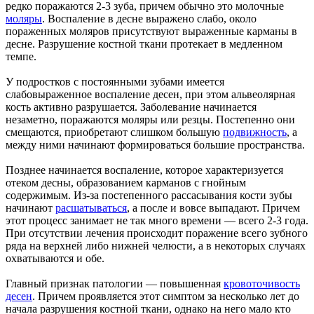
редко поражаются 2-3 зуба, причем обычно это молочные
моляры
. Воспаление в десне выражено слабо, около
пораженных моляров присутствуют выраженные карманы в
десне. Разрушение костной ткани протекает в медленном
темпе.
У подростков с постоянными зубами имеется
слабовыраженное воспаление десен, при этом альвеолярная
кость активно разрушается. Заболевание начинается
незаметно, поражаются моляры или резцы. Постепенно они
смещаются, приобретают слишком большую
подвижность
, а
между ними начинают формироваться большие пространства.
Позднее начинается воспаление, которое характеризуется
отеком десны, образованием карманов с гнойным
содержимым. Из-за постепенного рассасывания кости зубы
начинают
расшатываться
, а после и вовсе выпадают. Причем
этот процесс занимает не так много времени ― всего 2-3 года.
При отсутствии лечения происходит поражение всего зубного
ряда на верхней либо нижней челюсти, а в некоторых случаях
охватываются и обе.
Главный признак патологии ― повышенная
кровоточивость
десен
. Причем проявляется этот симптом за несколько лет до
начала разрушения костной ткани, однако на него мало кто