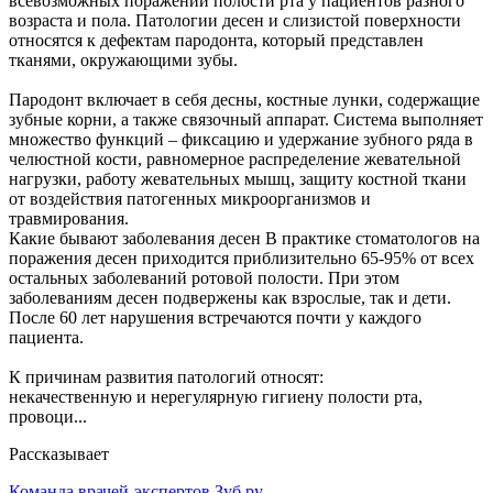
всевозможных поражений полости рта у пациентов разного
возраста и пола. Патологии десен и слизистой поверхности
относятся к дефектам пародонта, который представлен
тканями, окружающими зубы.
Пародонт включает в себя десны, костные лунки, содержащие
зубные корни, а также связочный аппарат. Система выполняет
множество функций – фиксацию и удержание зубного ряда в
челюстной кости, равномерное распределение жевательной
нагрузки, работу жевательных мышц, защиту костной ткани
от воздействия патогенных микроорганизмов и
травмирования.
Какие бывают заболевания десен В практике стоматологов на
поражения десен приходится приблизительно 65-95% от всех
остальных заболеваний ротовой полости. При этом
заболеваниям десен подвержены как взрослые, так и дети.
После 60 лет нарушения встречаются почти у каждого
пациента.
К причинам развития патологий относят:
некачественную и нерегулярную гигиену полости рта,
провоци...
Рассказывает
Команда врачей-экспертов Зуб.ру