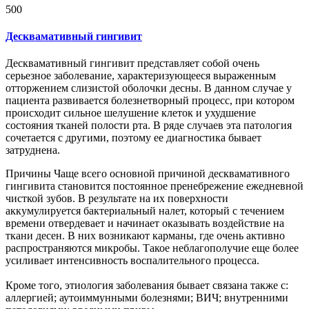
500
Десквамативный гингивит
Десквамативный гингивит представляет собой очень
серьезное заболевание, характеризующееся выраженным
отторжением слизистой оболочки десны. В данном случае у
пациента развивается болезнетворный процесс, при котором
происходит сильное шелушение клеток и ухудшение
состояния тканей полости рта. В ряде случаев эта патология
сочетается с другими, поэтому ее диагностика бывает
затруднена.
Причины Чаще всего основной причиной десквамативного
гингивита становится постоянное пренебрежение ежедневной
чисткой зубов. В результате на их поверхности
аккумулируется бактериальный налет, который с течением
времени отвердевает и начинает оказывать воздействие на
ткани десен. В них возникают карманы, где очень активно
распространяются микробы. Такое неблагополучие еще более
усиливает интенсивность воспалительного процесса.
Кроме того, этиология заболевания бывает связана также с:
аллергией; аутоиммунными болезнями; ВИЧ; внутренними