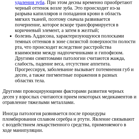
удаления зуба
. При этом десны временно приобретают
черный оттенок возле зуба. Это происходит из-за
разрыва капилляров и попадания крови в область
мягких тканей, поэтому сначала развивается
почернение, которое вскоре трансформируется в
коричневый элемент, а затем в желтый;
болезнь Аддисона, характеризующуюся полосками
темных оттенков в зоне слизистой поверхности полости
рта, что происходит вследствие расстройства
взаимосвязи между надпочечниками и гипофизом.
Другими симптомами патологии считаются жажда,
слабость, падение веса, отсутствие аппетита.
Прогрессируя, заболевание вызывает потемнения губ и
десен, а также пигментные поражения в разных
областях тела.
Другими провоцирующими факторами развития черных
десен у взрослых считаются прием некоторых медикаментов и
отравление тяжелыми металлами.
Иногда патология развивается после процедуры
пломбирования сплавом серебра и ртути. Явление связывают
с воздействием лекарственного средства, применяемого в
ходе манипуляции.