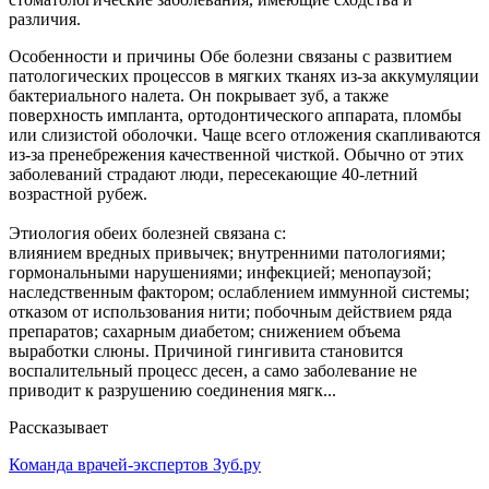
различия.
Особенности и причины Обе болезни связаны с развитием
патологических процессов в мягких тканях из-за аккумуляции
бактериального налета. Он покрывает зуб, а также
поверхность импланта, ортодонтического аппарата, пломбы
или слизистой оболочки. Чаще всего отложения скапливаются
из-за пренебрежения качественной чисткой. Обычно от этих
заболеваний страдают люди, пересекающие 40-летний
возрастной рубеж.
Этиология обеих болезней связана с:
влиянием вредных привычек; внутренними патологиями;
гормональными нарушениями; инфекцией; менопаузой;
наследственным фактором; ослаблением иммунной системы;
отказом от использования нити; побочным действием ряда
препаратов; сахарным диабетом; снижением объема
выработки слюны. Причиной гингивита становится
воспалительный процесс десен, а само заболевание не
приводит к разрушению соединения мягк...
Рассказывает
Команда врачей-экспертов Зуб.ру