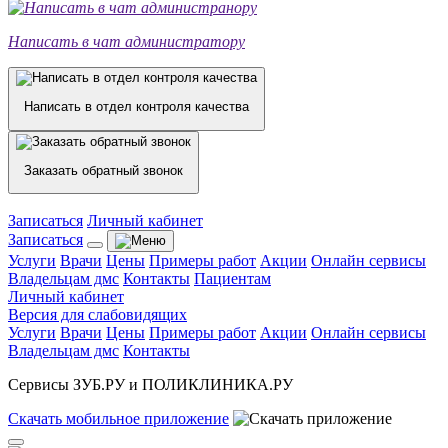
Написать в чат администратору
Написать в отдел контроля качества
Заказать обратный звонок
Записаться
Личный кабинет
Записаться
Услуги
Врачи
Цены
Примеры работ
Акции
Онлайн сервисы
Владельцам дмс
Контакты
Пациентам
Личный кабинет
Версия для слабовидящих
Услуги
Врачи
Цены
Примеры работ
Акции
Онлайн сервисы
Владельцам дмс
Контакты
Сервисы ЗУБ.РУ и ПОЛИКЛИНИКА.РУ
Скачать
мобильное
приложение