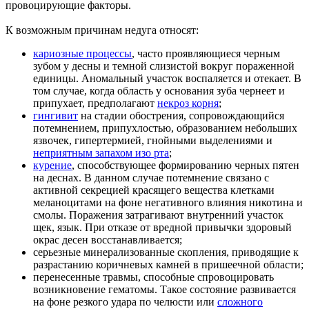
провоцирующие факторы.
К возможным причинам недуга относят:
кариозные процессы
, часто проявляющиеся черным
зубом у десны и темной слизистой вокруг пораженной
единицы. Аномальный участок воспаляется и отекает. В
том случае, когда область у основания зуба чернеет и
припухает, предполагают
некроз корня
;
гингивит
на стадии обострения, сопровождающийся
потемнением, припухлостью, образованием небольших
язвочек, гипертермией, гнойными выделениями и
неприятным запахом изо рта
;
курение
, способствующее формированию черных пятен
на деснах. В данном случае потемнение связано с
активной секрецией красящего вещества клетками
меланоцитами на фоне негативного влияния никотина и
смолы. Поражения затрагивают внутренний участок
щек, язык. При отказе от вредной привычки здоровый
окрас десен восстанавливается;
серьезные минерализованные скопления, приводящие к
разрастанию коричневых камней в пришеечной области;
перенесенные травмы, способные спровоцировать
возникновение гематомы. Такое состояние развивается
на фоне резкого удара по челюсти или
сложного