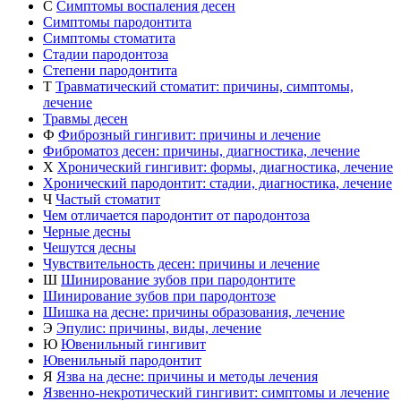
С
Симптомы воспаления десен
Симптомы пародонтита
Симптомы стоматита
Стадии пародонтоза
Степени пародонтита
Т
Травматический стоматит: причины, симптомы,
лечение
Травмы десен
Ф
Фиброзный гингивит: причины и лечение
Фиброматоз десен: причины, диагностика, лечение
Х
Хронический гингивит: формы, диагностика, лечение
Хронический пародонтит: стадии, диагностика, лечение
Ч
Частый стоматит
Чем отличается пародонтит от пародонтоза
Черные десны
Чешутся десны
Чувствительность десен: причины и лечение
Ш
Шинирование зубов при пародонтите
Шинирование зубов при пародонтозе
Шишка на десне: причины образования, лечение
Э
Эпулис: причины, виды, лечение
Ю
Ювенильный гингивит
Ювенильный пародонтит
Я
Язва на десне: причины и методы лечения
Язвенно-некротический гингивит: симптомы и лечение