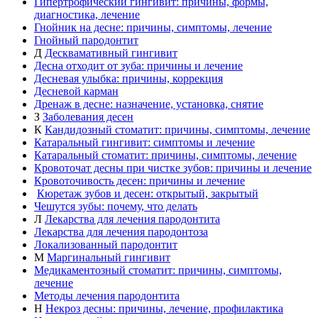
Гипертрофический гингивит: причины, формы,
диагностика, лечение
Гнойник на десне: причины, симптомы, лечение
Гнойный пародонтит
Д
Десквамативный гингивит
Десна отходит от зуба: причины и лечение
Десневая улыбка: причины, коррекция
Десневой карман
Дренаж в десне: назначение, установка, снятие
З
Заболевания десен
К
Кандидозный стоматит: причины, симптомы, лечение
Катаральный гингивит: симптомы и лечение
Катаральный стоматит: причины, симптомы, лечение
Кровоточат десны при чистке зубов: причины и лечение
Кровоточивость десен: причины и лечение
Кюретаж зубов и десен: открытый, закрытый
Чешутся зубы: почему, что делать
Л
Лекарства для лечения пародонтита
Лекарства для лечения пародонтоза
Локализованный пародонтит
М
Маргинальный гингивит
Медикаментозный стоматит: причины, симптомы,
лечение
Методы лечения пародонтита
Н
Некроз десны: причины, лечение, профилактика