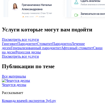
Услуги которые могут вам подойти
Посмотреть все услуги
Гингивит
Пародонтит
Стоматит
Пародонтоз
Лечение
десен
Генерализованный пародонтит
Афтозный стоматит
Свищ
на десне
Рецессия десны
Посмотреть все услуги
Публикации по теме
Все
материалы
Чешутся десны
Рассказывает
Команда врачей-экспертов Зуб.ру