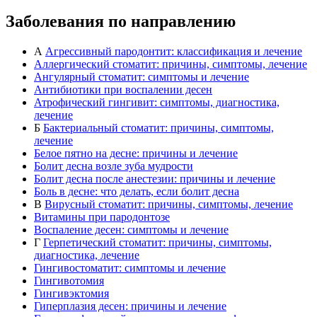
Заболевания по направлению
А
Агрессивный пародонтит: классификация и лечение
Аллергический стоматит: причины, симптомы, лечение
Ангулярный стоматит: симптомы и лечение
Антибиотики при воспалении десен
Атрофический гингивит: симптомы, диагностика,
лечение
Б
Бактериальный стоматит: причины, симптомы,
лечение
Белое пятно на десне: причины и лечение
Болит десна возле зуба мудрости
Болит десна после анестезии: причины и лечение
Боль в десне: что делать, если болит десна
В
Вирусный стоматит: причины, симптомы, лечение
Витамины при пародонтозе
Воспаление десен: симптомы и лечение
Г
Герпетический стоматит: причины, симптомы,
диагностика, лечение
Гингивостоматит: симптомы и лечение
Гингивотомия
Гингивэктомия
Гиперплазия десен: причины и лечение