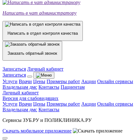
Написать в чат администратору
Написать в отдел контроля качества
Заказать обратный звонок
Записаться
Личный кабинет
Записаться
Услуги
Врачи
Цены
Примеры работ
Акции
Онлайн сервисы
Владельцам дмс
Контакты
Пациентам
Личный кабинет
Версия для слабовидящих
Услуги
Врачи
Цены
Примеры работ
Акции
Онлайн сервисы
Владельцам дмс
Контакты
Сервисы ЗУБ.РУ и ПОЛИКЛИНИКА.РУ
Скачать
мобильное
приложение