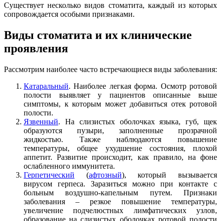
Существует несколько видов стоматита, каждый из которых
сопровождается особыми признаками.
Виды стоматита и их клинические
проявления
Рассмотрим наиболее часто встречающиеся виды заболевания:
Катаральный
. Наиболее легкая форма. Осмотр ротовой
полости выявляет у пациентов описанные выше
симптомы, к которым может добавиться отек ротовой
полости.
Язвенный
. На слизистых оболочках языка, губ, щек
образуются пузыри, заполненные прозрачной
жидкостью. Также наблюдаются повышение
температуры, общее ухудшение состояния, плохой
аппетит. Развитие происходит, как правило, на фоне
ослабленного иммунитета.
Герпетический
(
афтозный
), который вызывается
вирусом герпеса. Заразиться можно при контакте с
больным воздушно-капельным путем. Признаки
заболевания – резкое повышение температуры,
увеличение подчелюстных лимфатических узлов,
образование на слизистых оболочках ротовой полости