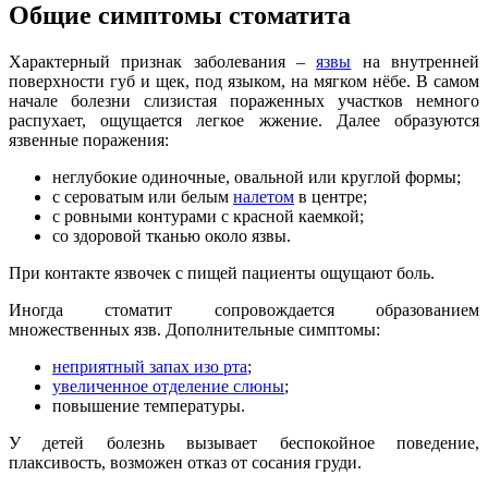
Общие симптомы стоматита
Характерный признак заболевания –
язвы
на внутренней
поверхности губ и щек, под языком, на мягком нёбе. В самом
начале болезни слизистая пораженных участков немного
распухает, ощущается легкое жжение. Далее образуются
язвенные поражения:
неглубокие одиночные, овальной или круглой формы;
с сероватым или белым
налетом
в центре;
с ровными контурами с красной каемкой;
со здоровой тканью около язвы.
При контакте язвочек с пищей пациенты ощущают боль.
Иногда стоматит сопровождается образованием
множественных язв. Дополнительные симптомы:
неприятный запах изо рта
;
увеличенное отделение слюны
;
повышение температуры.
У детей болезнь вызывает беспокойное поведение,
плаксивость, возможен отказ от сосания груди.