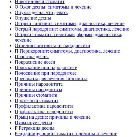
Никотиновый стоматит
О
Ожог десны: симптомы и лечение
Опухла десна: что делать
Опущение десны
Острый гингивит: симптомы, диагностика, лечение
Острый пародонтит: симптомы, диагностика, лечение
Острый стоматит: симптомы, формы, диагностика,
лечение
Отличия гингивита от пародонтита
П
Перикоронит: симптомы, диагностика, лечение
Пластика десны
Покраснение десен
Полоскание при пародонтите
Полоскание при пародонтозе
Препараты для лечения гингивита
Причины пародонтита
Причины пародонтоза
Причины стоматита
Протезный стоматит
Профилактика пародонтита
Профилактика пародонтоза
Прыщ на десне: причины и лечение
Пульсирует десна
Р
Ретракция десны
Рецидивирующий стоматит: причины и лечение