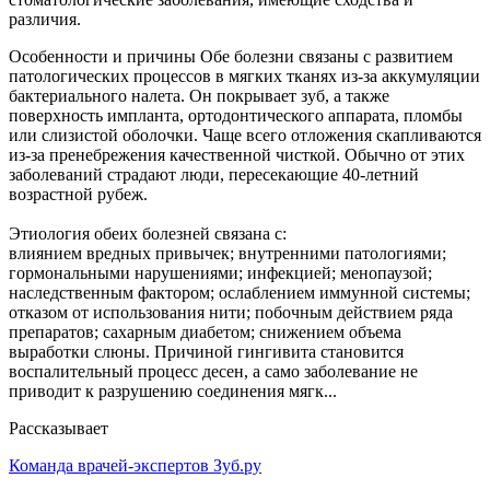
различия.
Особенности и причины Обе болезни связаны с развитием
патологических процессов в мягких тканях из-за аккумуляции
бактериального налета. Он покрывает зуб, а также
поверхность импланта, ортодонтического аппарата, пломбы
или слизистой оболочки. Чаще всего отложения скапливаются
из-за пренебрежения качественной чисткой. Обычно от этих
заболеваний страдают люди, пересекающие 40-летний
возрастной рубеж.
Этиология обеих болезней связана с:
влиянием вредных привычек; внутренними патологиями;
гормональными нарушениями; инфекцией; менопаузой;
наследственным фактором; ослаблением иммунной системы;
отказом от использования нити; побочным действием ряда
препаратов; сахарным диабетом; снижением объема
выработки слюны. Причиной гингивита становится
воспалительный процесс десен, а само заболевание не
приводит к разрушению соединения мягк...
Рассказывает
Команда врачей-экспертов Зуб.ру