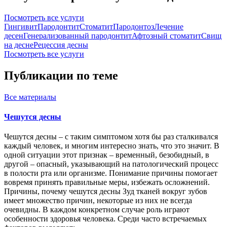
Посмотреть все услуги
Гингивит
Пародонтит
Стоматит
Пародонтоз
Лечение
десен
Генерализованный пародонтит
Афтозный стоматит
Свищ
на десне
Рецессия десны
Посмотреть все услуги
Публикации по теме
Все
материалы
Чешутся десны
Чешутся десны – с таким симптомом хотя бы раз сталкивался
каждый человек, и многим интересно знать, что это значит. В
одной ситуации этот признак – временный, безобидный, в
другой – опасный, указывающий на патологический процесс
в полости рта или организме. Понимание причины помогает
вовремя принять правильные меры, избежать осложнений.
Причины, почему чешутся десны Зуд тканей вокруг зубов
имеет множество причин, некоторые из них не всегда
очевидны. В каждом конкретном случае роль играют
особенности здоровья человека. Среди часто встречаемых