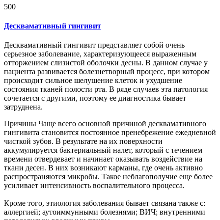
500
Десквамативный гингивит
Десквамативный гингивит представляет собой очень
серьезное заболевание, характеризующееся выраженным
отторжением слизистой оболочки десны. В данном случае у
пациента развивается болезнетворный процесс, при котором
происходит сильное шелушение клеток и ухудшение
состояния тканей полости рта. В ряде случаев эта патология
сочетается с другими, поэтому ее диагностика бывает
затруднена.
Причины Чаще всего основной причиной десквамативного
гингивита становится постоянное пренебрежение ежедневной
чисткой зубов. В результате на их поверхности
аккумулируется бактериальный налет, который с течением
времени отвердевает и начинает оказывать воздействие на
ткани десен. В них возникают карманы, где очень активно
распространяются микробы. Такое неблагополучие еще более
усиливает интенсивность воспалительного процесса.
Кроме того, этиология заболевания бывает связана также с:
аллергией; аутоиммунными болезнями; ВИЧ; внутренними