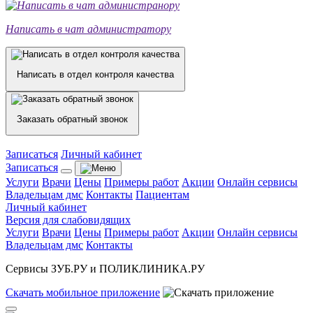
Написать в чат администратору
Написать в отдел контроля качества
Заказать обратный звонок
Записаться
Личный кабинет
Записаться
Услуги
Врачи
Цены
Примеры работ
Акции
Онлайн сервисы
Владельцам дмс
Контакты
Пациентам
Личный кабинет
Версия для слабовидящих
Услуги
Врачи
Цены
Примеры работ
Акции
Онлайн сервисы
Владельцам дмс
Контакты
Сервисы ЗУБ.РУ и ПОЛИКЛИНИКА.РУ
Скачать
мобильное
приложение