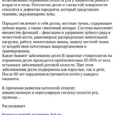
всевозможных поражений полости рта у пациентов разного
возраста и пола. Патологии десен и слизистой поверхности
относятся к дефектам пародонта, который представлен
тканями, окружающими зубы.
Пародонт включает в себя десны, костные лунки, содержащие
зубные корни, а также связочный аппарат. Система выполняет
множество функций – фиксацию и удержание зубного ряда в
челюстной кости, равномерное распределение жевательной
нагрузки, работу жевательных мышц, защиту костной ткани
от воздействия патогенных микроорганизмов и
травмирования.
Какие бывают заболевания десен В практике стоматологов на
поражения десен приходится приблизительно 65-95% от всех
остальных заболеваний ротовой полости. При этом
заболеваниям десен подвержены как взрослые, так и дети.
После 60 лет нарушения встречаются почти у каждого
пациента.
К причинам развития патологий относят:
некачественную и нерегулярную гигиену полости рта,
провоци...
Рассказывает
Команда врачей-экспертов Зуб.ру