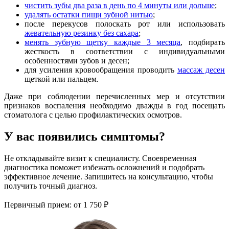
чистить зубы два раза в день по 4 минуты или дольше
;
удалять остатки пищи зубной нитью
;
после перекусов полоскать рот или использовать
жевательную резинку без сахара
;
менять зубную щетку каждые 3 месяца
, подбирать
жесткость в соответствии с индивидуальными
особенностями зубов и десен;
для усиления кровообращения проводить
массаж десен
щеткой или пальцем.
Даже при соблюдении перечисленных мер и отсутствии
признаков воспаления необходимо дважды в год посещать
стоматолога с целью профилактических осмотров.
У вас появились симптомы?
Не откладывайте визит к специалисту. Своевременная
диагностика поможет избежать осложнений и подобрать
эффективное лечение. Запишитесь на консультацию, чтобы
получить точный диагноз.
Первичный прием:
от 1 750 ₽