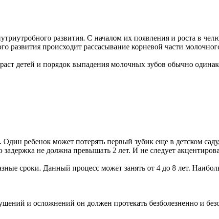
нутриутробного развития. С началом их появления и роста в чел
го развития происходит рассасывание корневой части молочного 
раст детей и порядок выпадения молочных зубов обычно одинак
 Один ребенок может потерять первый зубик еще в детском саду
 задержка не должна превышать 2 лет. И не следует акцентирова
ные сроки. Данный процесс может занять от 4 до 8 лет. Наибол
ушений и осложнений он должен протекать безболезненно и безо