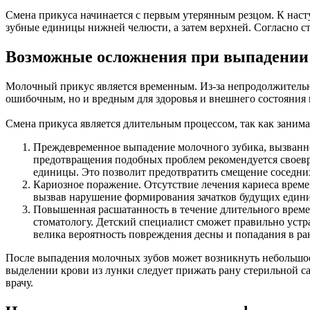
Смена прикуса начинается с первым утерянным резцом. К нас
зубные единицы нижней челюсти, а затем верхней. Согласно ст
Возможные осложнения при выпадении
Молочный прикус является временным. Из-за непродолжительно
ошибочным, но и вредным для здоровья и внешнего состояния 
Смена прикуса является длительным процессом, так как занима
Преждевременное выпадение молочного зубика, вызванно
предотвращения подобных проблем рекомендуется своевр
единицы. Это позволит предотвратить смещение соседних
Кариозное поражение. Отсутствие лечения кариеса врем
вызвав нарушение формирования зачатков будущих един
Повышенная расшатанность в течение длительного време
стоматологу. Детский специалист сможет правильно уст
велика вероятность повреждения десны и попадания в р
После выпадения молочных зубов может возникнуть небольшое 
выделении крови из лунки следует прижать рану стерильной са
врачу.