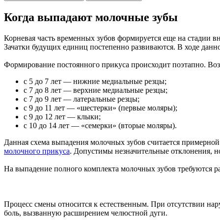
Когда выпадают молочные зубы
Корневая часть временных зубов формируется еще на стадии в
Зачатки будущих единиц постепенно развиваются. В ходе данно
Формирование постоянного прикуса происходит поэтапно. Воз
с 5 до 7 лет ― нижние медиальные резцы;
с 7 до 8 лет ― верхние медиальные резцы;
с 7 до 9 лет ― латеральные резцы;
с 9 до 11 лет ― «шестерки» (первые моляры);
с 9 до 12 лет ― клыки;
с 10 до 14 лет ― «семерки» (вторые моляры).
Данная схема выпадения молочных зубов считается примерной.
молочного прикуса
. Допустимы незначительные отклонения, но
На выпадение полного комплекта молочных зубов требуются раз
Процесс смены относится к естественным. При отсутствии нар
боль, вызванную расширением челюстной дуги.