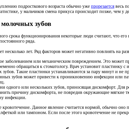
туплению подросткового возраста обычно уже
прорезается
весь п
атистике, у мальчиков смена прикуса происходит позже, чем у д
 молочных зубов
го срока функционирования некоторые люди считают, что его не
постоянного ряда.
ет несколько лет. Ряд факторов может негативно повлиять на раз
е заболеванием или механическим повреждением. Это может пр
еменно обращаться к стоматологу. Врач установит пластинку с
 зубов. Такие пластинки устанавливаются за пару минут и не п
енных зубов может привести к проникновению инфекции или пат
иц.
ни одного или нескольких зубов, приносящая дискомфорт. Для р
ранить причину дискомфорта, не повредив окружающие мягкие т
ану инфекции.
кровотечение. Данное явление считается нормой, обычно оно п
лфеткой или тампоном. Если после этого кровотечение не прекра