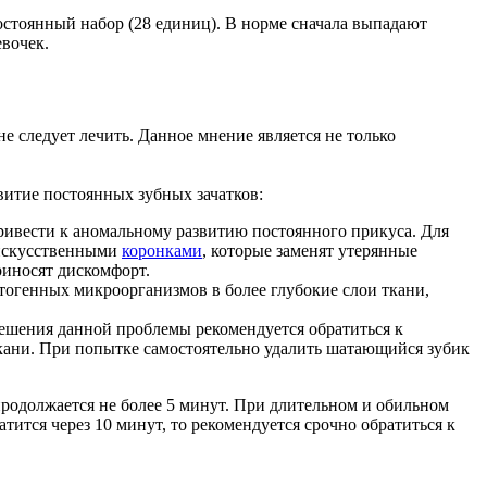
остоянный набор (28 единиц). В норме сначала выпадают
евочек.
 следует лечить. Данное мнение является не только
витие постоянных зубных зачатков:
ивести к аномальному развитию постоянного прикуса. Для
 искусственными
коронками
, которые заменят утерянные
риносят дискомфорт.
огенных микроорганизмов в более глубокие слои ткани,
ешения данной проблемы рекомендуется обратиться к
кани. При попытке самостоятельно удалить шатающийся зубик
родолжается не более 5 минут. При длительном и обильном
тится через 10 минут, то рекомендуется срочно обратиться к