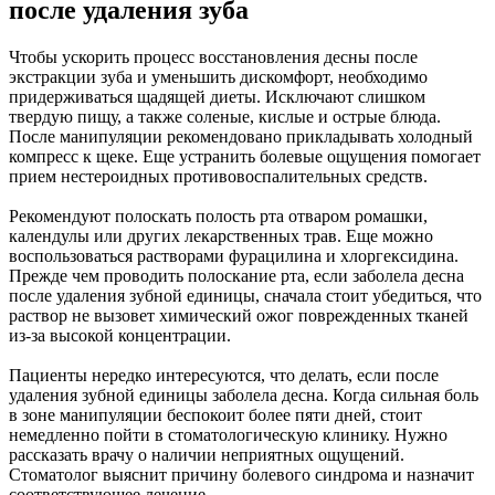
после удаления зуба
Чтобы ускорить процесс восстановления десны после
экстракции зуба и уменьшить дискомфорт, необходимо
придерживаться щадящей диеты. Исключают слишком
твердую пищу, а также соленые, кислые и острые блюда.
После манипуляции рекомендовано прикладывать холодный
компресс к щеке. Еще устранить болевые ощущения помогает
прием нестероидных противовоспалительных средств.
Рекомендуют полоскать полость рта отваром ромашки,
календулы или других лекарственных трав. Еще можно
воспользоваться растворами фурацилина и хлоргексидина.
Прежде чем проводить полоскание рта, если заболела десна
после удаления зубной единицы, сначала стоит убедиться, что
раствор не вызовет химический ожог поврежденных тканей
из-за высокой концентрации.
Пациенты нередко интересуются, что делать, если после
удаления зубной единицы заболела десна. Когда сильная боль
в зоне манипуляции беспокоит более пяти дней, стоит
немедленно пойти в стоматологическую клинику. Нужно
рассказать врачу о наличии неприятных ощущений.
Стоматолог выяснит причину болевого синдрома и назначит
соответствующее лечение.