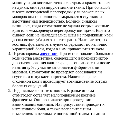
манипуляции костные стенки с острыми краями торчат
из лунки, они травмируют мягкие ткани. При большой
высоте межкорневой перегородки у многокорневых
моляров она не полностью закрывается сгустком и
выступает над поверхностью. Болевой синдром
возникает, когда стоматолог не удалил острые костные
края или межкорневую перегородку щипцами. Еще это
бывает, если не накладывались швы на подвижный край
десны возле зуба для закрытия раны. Наличие острых
костных фрагментов в лунке определяют по наличию
характерной боли, когда к ним прикасаются языком.
Передозировка
анестезии
. При использовании большого
количества анестетика, содержащего вазоконстриктор
для спазмирования капилляров, в зоне анестезии после
изъятия зуба лунка не заполняется фибриновыми
массами. Стоматолог не проверяет, образовался ли
сгусток, и отпускает пациента. Наличие в ране
оголенной кости провоцирует возникновение острых
болевых ощущений.
Подвижные костные отломки. В ранке иногда
стоматолог оставляет малоподвижные костные
фрагменты. Они возникают при проведении
вывихивания единицы. Их присутствие приводит к
интенсивной боли, а также воспалительным
изменениям в результате постоянной травматизации