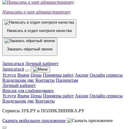
Написать в чат администратору
Написать в отдел контроля качества
Заказать обратный звонок
Записаться
Личный кабинет
Записаться
Услуги
Врачи
Цены
Примеры работ
Акции
Онлайн сервисы
Владельцам дмс
Контакты
Пациентам
Личный кабинет
Версия для слабовидящих
Услуги
Врачи
Цены
Примеры работ
Акции
Онлайн сервисы
Владельцам дмс
Контакты
Сервисы ЗУБ.РУ и ПОЛИКЛИНИКА.РУ
Скачать
мобильное
приложение