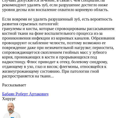
случаях допускается лечение, в связи с чем специалисты
рекомендуют удалять зуб, если разрушение достигло ниже
уровня десны или воспаление охватило корневую область.
Если вовремя не удалить разрушенный зуб, есть вероятность
развития серьезных патологий:
гранулемы и кисты, которые спровоцированы рассасыванием
костной ткани на фоне воспалительного процесса из-за
проникновения инфекции из корневых каналов. Образования
провоцируют ослабление челюсти, поэтому возможно ее
повреждение даже при незначительной нагрузке; периостита,
сопровождающегося скоплением гнойных масс у зубного
корня, проникающих в кости и прорывающихся под
надкостницу. Флюс приводит к отеку, болевому синдрому,
отдающему в ухо, глаз и висок; флегмоны, относящейся к
жизнеугрожающему состоянию. При патологии гной
распространяется на ткани...
Рассказывает
Бабаян Роберт Артакович
Хирург