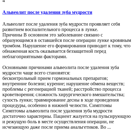
4
Альвеолит после удаления зуба мудрости
Альвеолит после удаления зуба мудрости проявляет себя
развитием воспалительного процесса в лунке.
Причины В основном это заболевание связано с
образующимся в оставшейся после операции лунке кровяным
тромбом. Нарушение его формирования приводит к тому, что
обнаженная кость оказывается беззащитной перед
неблагоприятными факторами.
Основными причинами альвеолита после удаления зуба
мудрости чаще всего становятся:
бесконтрольный прием гормональных препаратов;
внутренние болезни; курение; нарушение обмена веществ;
проблемы с регенерацией тканей; расстройство процесса
кроветворения; сложность хирургического вмешательства;
сухость лунки; травмирование десны в ходе проведения
процедуры, особенно в нижней челюсти. Симптомы
Симптомы альвеолита после удаления зуба мудрости
достаточно характерны. Пациент жалуется на пульсирующую
и режущую боль в месте осуществления операции, не
исчезающую даже после приема анальгетиков. Во ...