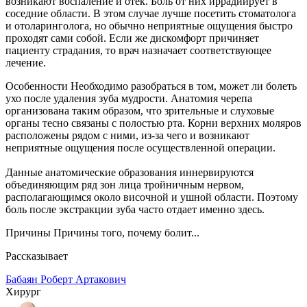
возникают воспаление и отек. Боль от них иррадиирует в
соседние области. В этом случае лучше посетить стоматолога
и отоларинголога, но обычно неприятные ощущения быстро
проходят сами собой. Если же дискомфорт причиняет
пациенту страдания, то врач назначает соответствующее
лечение.
Особенности Необходимо разобраться в том, может ли болеть
ухо после удаления зуба мудрости. Анатомия черепа
организована таким образом, что зрительные и слуховые
органы тесно связаны с полостью рта. Корни верхних моляров
расположены рядом с ними, из-за чего и возникают
неприятные ощущения после осуществленной операции.
Данные анатомические образования иннервируются
объединяющим ряд зон лица тройничным нервом,
располагающимся около височной и ушной области. Поэтому
боль после экстракции зуба часто отдает именно здесь.
Причины Причины того, почему болит...
Рассказывает
Бабаян Роберт Артакович
Хирург