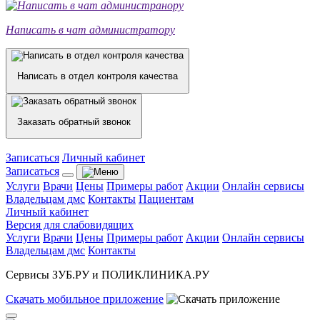
Написать в чат администратору
Написать в отдел контроля качества
Заказать обратный звонок
Записаться
Личный кабинет
Записаться
Услуги
Врачи
Цены
Примеры работ
Акции
Онлайн сервисы
Владельцам дмс
Контакты
Пациентам
Личный кабинет
Версия для слабовидящих
Услуги
Врачи
Цены
Примеры работ
Акции
Онлайн сервисы
Владельцам дмс
Контакты
Сервисы ЗУБ.РУ и ПОЛИКЛИНИКА.РУ
Скачать
мобильное
приложение