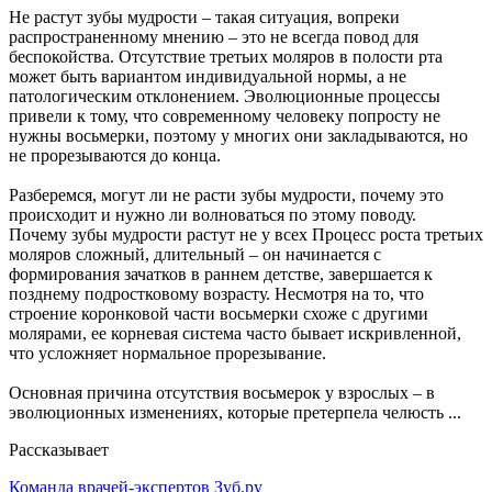
Не растут зубы мудрости – такая ситуация, вопреки
распространенному мнению – это не всегда повод для
беспокойства. Отсутствие третьих моляров в полости рта
может быть вариантом индивидуальной нормы, а не
патологическим отклонением. Эволюционные процессы
привели к тому, что современному человеку попросту не
нужны восьмерки, поэтому у многих они закладываются, но
не прорезываются до конца.
Разберемся, могут ли не расти зубы мудрости, почему это
происходит и нужно ли волноваться по этому поводу.
Почему зубы мудрости растут не у всех Процесс роста третьих
моляров сложный, длительный – он начинается с
формирования зачатков в раннем детстве, завершается к
позднему подростковому возрасту. Несмотря на то, что
строение коронковой части восьмерки схоже с другими
молярами, ее корневая система часто бывает искривленной,
что усложняет нормальное прорезывание.
Основная причина отсутствия восьмерок у взрослых – в
эволюционных изменениях, которые претерпела челюсть ...
Рассказывает
Команда врачей-экспертов Зуб.ру