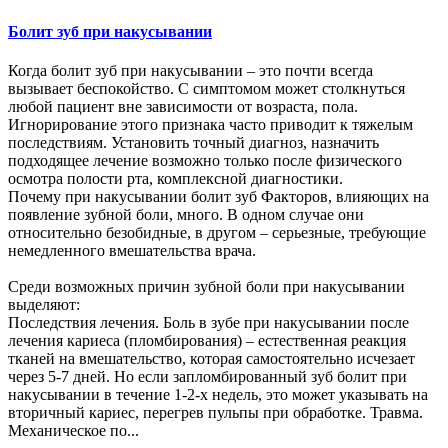
Болит зуб при накусывании
Когда болит зуб при накусывании – это почти всегда
вызывает беспокойство. С симптомом может столкнуться
любой пациент вне зависимости от возраста, пола.
Игнорирование этого признака часто приводит к тяжелым
последствиям. Установить точный диагноз, назначить
подходящее лечение возможно только после физического
осмотра полости рта, комплексной диагностики.
Почему при накусывании болит зуб Факторов, влияющих на
появление зубной боли, много. В одном случае они
относительно безобидные, в другом – серьезные, требующие
немедленного вмешательства врача.
Среди возможных причин зубной боли при накусывании
выделяют:
Последствия лечения. Боль в зубе при накусывании после
лечения кариеса (пломбирования) – естественная реакция
тканей на вмешательство, которая самостоятельно исчезает
через 5-7 дней. Но если запломбированный зуб болит при
накусывании в течение 1-2-х недель, это может указывать на
вторичный кариес, перегрев пульпы при обработке. Травма.
Механическое по...