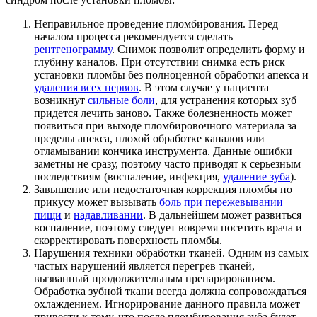
Неправильное проведение пломбирования. Перед
началом процесса рекомендуется сделать
рентгенограмму
. Снимок позволит определить форму и
глубину каналов. При отсутствии снимка есть риск
установки пломбы без полноценной обработки апекса и
удаления всех нервов
. В этом случае у пациента
возникнут
сильные боли
, для устранения которых зуб
придется лечить заново. Также болезненность может
появиться при выходе пломбировочного материала за
пределы апекса, плохой обработке каналов или
отламывании кончика инструмента. Данные ошибки
заметны не сразу, поэтому часто приводят к серьезным
последствиям (воспаление, инфекция,
удаление зуба
).
Завышение или недостаточная коррекция пломбы по
прикусу может вызывать
боль при пережевывании
пищи
и
надавливании
. В дальнейшем может развиться
воспаление, поэтому следует вовремя посетить врача и
скорректировать поверхность пломбы.
Нарушения техники обработки тканей. Одним из самых
частых нарушений является перегрев тканей,
вызванный продолжительным препарированием.
Обработка зубной ткани всегда должна сопровождаться
охлаждением. Игнорирование данного правила может
привести к тому, что после пломбирования зуба будет