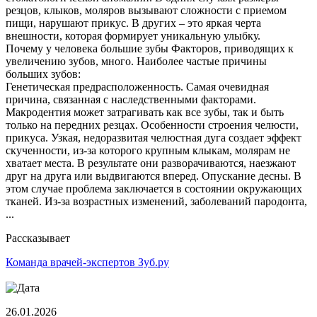
резцов, клыков, моляров вызывают сложности с приемом
пищи, нарушают прикус. В других – это яркая черта
внешности, которая формирует уникальную улыбку.
Почему у человека большие зубы Факторов, приводящих к
увеличению зубов, много. Наиболее частые причины
больших зубов:
Генетическая предрасположенность. Самая очевидная
причина, связанная с наследственными факторами.
Макродентия может затрагивать как все зубы, так и быть
только на передних резцах. Особенности строения челюсти,
прикуса. Узкая, недоразвитая челюстная дуга создает эффект
скученности, из-за которого крупным клыкам, молярам не
хватает места. В результате они разворачиваются, наезжают
друг на друга или выдвигаются вперед. Опускание десны. В
этом случае проблема заключается в состоянии окружающих
тканей. Из-за возрастных изменений, заболеваний пародонта,
...
Рассказывает
Команда врачей-экспертов Зуб.ру
26.01.2026