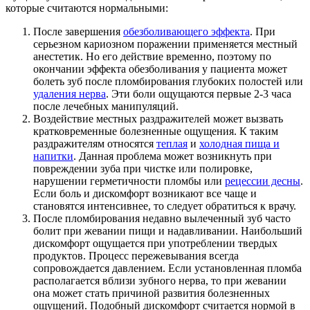
которые считаются нормальными:
После завершения
обезболивающего эффекта
. При
серьезном кариозном поражении применяется местный
анестетик. Но его действие временно, поэтому по
окончании эффекта обезболивания у пациента может
болеть зуб после пломбирования глубоких полостей или
удаления нерва
. Эти боли ощущаются первые 2-3 часа
после лечебных манипуляций.
Воздействие местных раздражителей может вызвать
кратковременные болезненные ощущения. К таким
раздражителям относятся
теплая
и
холодная пища и
напитки
. Данная проблема может возникнуть при
повреждении зуба при чистке или полировке,
нарушении герметичности пломбы или
рецессии десны
.
Если боль и дискомфорт возникают все чаще и
становятся интенсивнее, то следует обратиться к врачу.
После пломбирования недавно вылеченный зуб часто
болит при жевании пищи и надавливании. Наибольший
дискомфорт ощущается при употреблении твердых
продуктов. Процесс пережевывания всегда
сопровождается давлением. Если установленная пломба
располагается вблизи зубного нерва, то при жевании
она может стать причиной развития болезненных
ощущений. Подобный дискомфорт считается нормой в