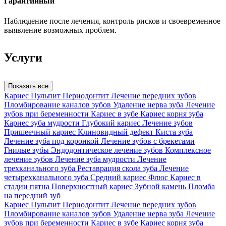
Гарантийный
Наблюдение после лечения, контроль рисков и своевременное
выявление возможных проблем.
Услуги
Показать все
Кариес
Пульпит
Периодонтит
Лечение передних зубов
Пломбирование каналов зубов
Удаление нерва зуба
Лечение
зубов при беременности
Кариес в зубе
Кариес корня зуба
Кариес зуба мудрости
Глубокий кариес
Лечение зубов
Пришеечный кариес
Клиновидный дефект
Киста зуба
Лечение зуба под коронкой
Лечение зубов с брекетами
Гнилые зубы
Эндодонтическое лечение зубов
Комплексное
лечение зубов
Лечение зуба мудрости
Лечение
трехканального зуба
Реставрация скола зуба
Лечение
четырехканального зуба
Средний кариес
Флюс
Кариес в
стадии пятна
Поверхностный кариес
Зубной камень
Пломба
на передний зуб
Кариес
Пульпит
Периодонтит
Лечение передних зубов
Пломбирование каналов зубов
Удаление нерва зуба
Лечение
зубов при беременности
Кариес в зубе
Кариес корня зуба