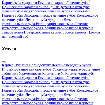
Кариес зуба мудрости
Глубокий кариес
Лечение зубов
Пришеечный кариес
Клиновидный дефект
Киста зуба
Лечение зуба под коронкой
Лечение зубов с брекетами
Гнилые зубы
Эндодонтическое лечение зубов
Комплексное
лечение зубов
Лечение зуба мудрости
Лечение
трехканального зуба
Реставрация скола зуба
Лечение
четырехканального зуба
Средний кариес
Флюс
Кариес в
стадии пятна
Поверхностный кариес
Зубной камень
Пломба
на передний зуб
Услуги
Кариес
Пульпит
Периодонтит
Лечение передних зубов
Пломбирование каналов зубов
Удаление нерва зуба
Лечение
зубов при беременности
Кариес в зубе
Кариес корня зуба
Кариес зуба мудрости
Глубокий кариес
Лечение зубов
Пришеечный кариес
Клиновидный дефект
Киста зуба
Лечение зуба под коронкой
Лечение зубов с брекетами
Гнилые зубы
Эндодонтическое лечение зубов
Комплексное
лечение зубов
Лечение зуба мудрости
Лечение
трехканального зуба
Реставрация скола зуба
Лечение
четырехканального зуба
Средний кариес
Флюс
Кариес в