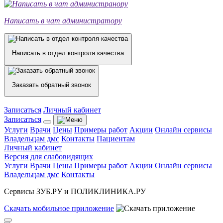
Написать в чат администратору
Написать в отдел контроля качества
Заказать обратный звонок
Записаться
Личный кабинет
Записаться
Услуги
Врачи
Цены
Примеры работ
Акции
Онлайн сервисы
Владельцам дмс
Контакты
Пациентам
Личный кабинет
Версия для слабовидящих
Услуги
Врачи
Цены
Примеры работ
Акции
Онлайн сервисы
Владельцам дмс
Контакты
Сервисы ЗУБ.РУ и ПОЛИКЛИНИКА.РУ
Скачать
мобильное
приложение