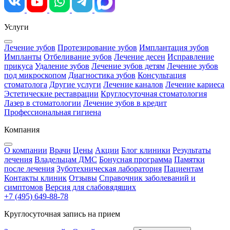
Услуги
Лечение зубов
Протезирование зубов
Имплантация зубов
Импланты
Отбеливание зубов
Лечение десен
Исправление
прикуса
Удаление зубов
Лечение зубов детям
Лечение зубов
под микроскопом
Диагностика зубов
Консультация
стоматолога
Другие услуги
Лечение каналов
Лечение кариеса
Эстетические реставрации
Круглосуточная стоматология
Лазер в стоматологии
Лечение зубов в кредит
Профессиональная гигиена
Компания
О компании
Врачи
Цены
Акции
Блог клиники
Результаты
лечения
Владельцам ДМС
Бонусная программа
Памятки
после лечения
Зуботехническая лаборатория
Пациентам
Контакты клиник
Отзывы
Справочник заболеваний и
симптомов
Версия для слабовядящих
+7 (495) 649-88-78
Круглосуточная запись на прием