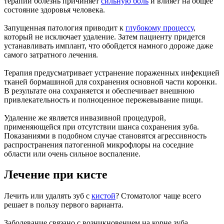
терапии болезнь причиняет
сильную боль
и влияет на общее
состояние здоровья человека.
Запущенная патология приводит к
глубокому процессу
,
который не исключает удаление. Затем пациенту придется
устанавливать имплант, что обойдется намного дороже даже
самого затратного лечения.
Терапия предусматривает устранение пораженных инфекцией
тканей бормашиной для сохранения основной части коронки.
В результате она сохраняется и обеспечивает внешнюю
привлекательность и полноценное пережевывание пищи.
Удаление же является инвазивной процедурой,
применяющейся при отсутствии шанса сохранения зуба.
Показаниями в подобном случае становятся агрессивность
распространения патогенной микрофлоры на соседние
области или очень сильное воспаление.
Лечение при кисте
Лечить или удалять зуб с
кистой
? Стоматолог чаще всего
решает в пользу первого варианта.
Заболевание связано с возникновением на корне зуба