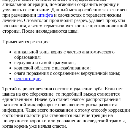
апикальной операции, помогающей сохранить коронку и
улучшить ее состояние. Данный метод особенно эффективен
при размещении
штифта
и сложностях с терапевтическим
лечением. Стоматолог производит разрез, удаляет продукты
воспаления, а затем герметизирует кость с противоположной
стороны. После накладываются швы.
Применяется резекция:
апикальной зоны корня с частью анатомического
образования;
верхушки и самой гранулемы;
корневой области с выскабливанием;
очага поражения с сохранением верхушечной зоны;
реплантации
.
Третий вариант лечения состоит в удалении зуба. Если нет
шанса на его сбережение, то подобный выход становится
единственным. Иначе зуб станет очагом распространения
патогенной микрофлоры с повышением риска развития
инфекции. Чаще всего показанием к этому способу коррекции
состояния полости рта становится наличие трещин на
поверхности коронки или усложнение последствий травмы,
когда корень уже нельзя спасти.