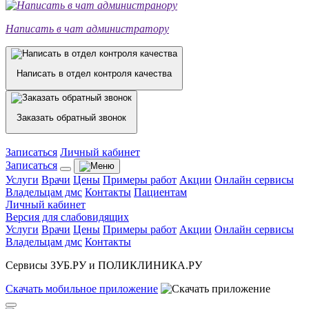
Написать в чат администратору
Написать в отдел контроля качества
Заказать обратный звонок
Записаться
Личный кабинет
Записаться
Услуги
Врачи
Цены
Примеры работ
Акции
Онлайн сервисы
Владельцам дмс
Контакты
Пациентам
Личный кабинет
Версия для слабовидящих
Услуги
Врачи
Цены
Примеры работ
Акции
Онлайн сервисы
Владельцам дмс
Контакты
Сервисы ЗУБ.РУ и ПОЛИКЛИНИКА.РУ
Скачать
мобильное
приложение