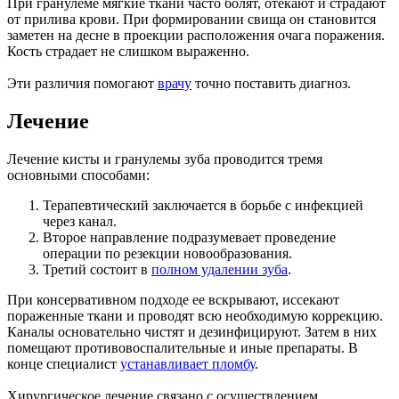
При гранулеме мягкие ткани часто болят, отекают и страдают
от прилива крови. При формировании свища он становится
заметен на десне в проекции расположения очага поражения.
Кость страдает не слишком выраженно.
Эти различия помогают
врачу
точно поставить диагноз.
Лечение
Лечение кисты и гранулемы зуба проводится тремя
основными способами:
Терапевтический заключается в борьбе с инфекцией
через канал.
Второе направление подразумевает проведение
операции по резекции новообразования.
Третий состоит в
полном удалении зуба
.
При консервативном подходе ее вскрывают, иссекают
пораженные ткани и проводят всю необходимую коррекцию.
Каналы основательно чистят и дезинфицируют. Затем в них
помещают противовоспалительные и иные препараты. В
конце специалист
устанавливает пломбу
.
Хирургическое лечение связано с осуществлением