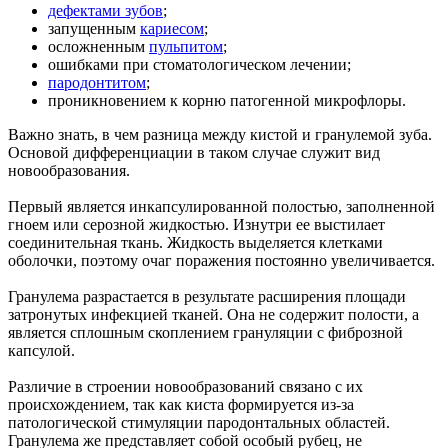
дефектами зубов
;
запущенным
кариесом
;
осложненным
пульпитом
;
ошибками при стоматологическом лечении;
пародонтитом
;
проникновением к корню патогенной микрофлоры.
Важно знать, в чем разница между кистой и гранулемой зуба.
Основой дифференциации в таком случае служит вид
новообразования.
Первый является инкапсулированной полостью, заполненной
гноем или серозной жидкостью. Изнутри ее выстилает
соединительная ткань. Жидкость выделяется клетками
оболочки, поэтому очаг поражения постоянно увеличивается.
Гранулема разрастается в результате расширения площади
затронутых инфекцией тканей. Она не содержит полости, а
является сплошным скоплением грануляции с фиброзной
капсулой.
Различие в строении новообразований связано с их
происхождением, так как киста формируется из-за
патологической стимуляции пародонтальных областей.
Гранулема же представляет собой особый рубец, не