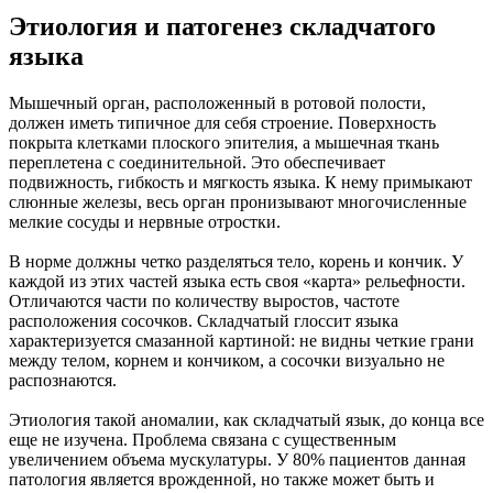
Этиология и патогенез складчатого
языка
Мышечный орган, расположенный в ротовой полости,
должен иметь типичное для себя строение. Поверхность
покрыта клетками плоского эпителия, а мышечная ткань
переплетена с соединительной. Это обеспечивает
подвижность, гибкость и мягкость языка. К нему примыкают
слюнные железы, весь орган пронизывают многочисленные
мелкие сосуды и нервные отростки.
В норме должны четко разделяться тело, корень и кончик. У
каждой из этих частей языка есть своя «карта» рельефности.
Отличаются части по количеству выростов, частоте
расположения сосочков. Складчатый глоссит языка
характеризуется смазанной картиной: не видны четкие грани
между телом, корнем и кончиком, а сосочки визуально не
распознаются.
Этиология такой аномалии, как складчатый язык, до конца все
еще не изучена. Проблема связана с существенным
увеличением объема мускулатуры. У 80% пациентов данная
патология является врожденной, но также может быть и