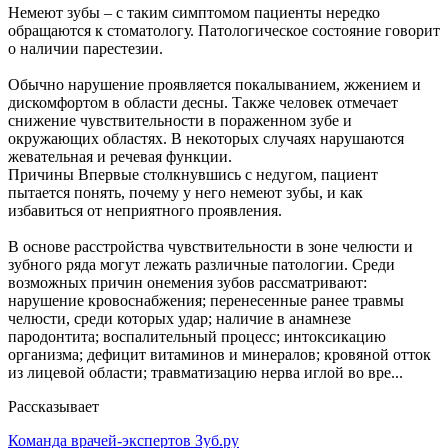
Немеют зубы – с таким симптомом пациенты нередко
обращаются к стоматологу. Патологическое состояние говорит
о наличии парестезии.
Обычно нарушение проявляется покалыванием, жжением и
дискомфортом в области десны. Также человек отмечает
снижение чувствительности в пораженном зубе и
окружающих областях. В некоторых случаях нарушаются
жевательная и речевая функции.
Причины Впервые столкнувшись с недугом, пациент
пытается понять, почему у него немеют зубы, и как
избавиться от неприятного проявления.
В основе расстройства чувствительности в зоне челюсти и
зубного ряда могут лежать различные патологии. Среди
возможных причин онемения зубов рассматривают:
нарушение кровоснабжения; перенесенные ранее травмы
челюсти, среди которых удар; наличие в анамнезе
пародонтита; воспалительный процесс; интоксикацию
организма; дефицит витаминов и минералов; кровяной отток
из лицевой области; травматизацию нерва иглой во вре...
Рассказывает
Команда врачей-экспертов Зуб.ру