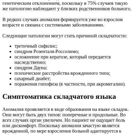
генетическим отклонением, поскольку в 75% случаев такую
же патологию наблюдают у близких родственников больного.
В редких случаях аномалия формируется уже во взрослом
возрасте и связана с системными заболеваниями.
Следующие патологии могут стать причиной складчатости:
третичный сифилис;
синдром Розенталя-Россолимо;
осложнение при кератозе, который передается
наследственно;
синдром Дауна;
психические расстройства врожденного типа;
сахарный диабет;
поражения гипофиза (в частности, при акромегалии).
Симптоматика складчатого языка
Аномалия проявляется в виде образования на языке складок.
Они могут быть двух типов: поперечные и продольные. Во
всех случаях орган увеличен. Но пациент не ощущает боль
или дискомфорт. Поскольку аномалия зачастую является
врожденной, по мере взросления больной адаптируется к