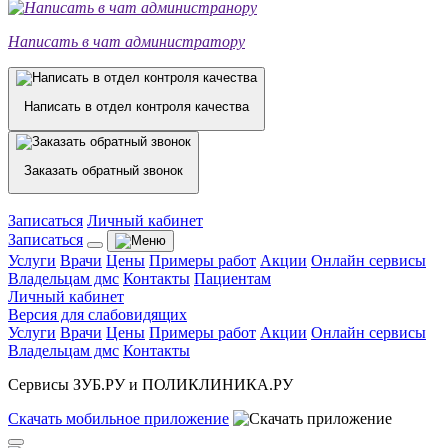
Написать в чат администратору
Написать в отдел контроля качества
Заказать обратный звонок
Записаться
Личный кабинет
Записаться
Услуги
Врачи
Цены
Примеры работ
Акции
Онлайн сервисы
Владельцам дмс
Контакты
Пациентам
Личный кабинет
Версия для слабовидящих
Услуги
Врачи
Цены
Примеры работ
Акции
Онлайн сервисы
Владельцам дмс
Контакты
Сервисы ЗУБ.РУ и ПОЛИКЛИНИКА.РУ
Скачать
мобильное
приложение