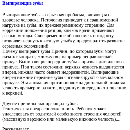
Выпирающие зубы
Выпирающие зубы – серьезная проблема, влияющая на
здоровье человека. Патология приводит к неравномерной
нагрузке на зубы, их преждевременному стиранию. Для
коррекции положения резцов, клыков врачи применяют
разные методы. Своевременное обращение к ортодонту
позволяет вернуть красивую улыбку, предотвратить развитие
серьезных осложнений.
Почему выпирают зубы Причин, по которым зубы могут
начать выпирать, множество, например неправильный
прикус. Выпирающие передние зубы – признак дистального
прикуса. При таком состоянии верхняя челюсть выдвигается
вперед, нижняя часто бывает недоразвитой. Выпирающие
вперед нижние передние зубы сигнализируют о мезиальном
прикусе. Эта аномалия противоположна дистальной: нижняя
челюсть чрезмерно развита, выдвинута вперед по отношению
к верхней.
Другие причины выпирающих зубов:
Генетическая предрасположенность. Ребенок может
унаследовать от родителей особенности строения челюстей
(массивную верхнюю или маленькую нижнюю челюсть)....
Рассказывает