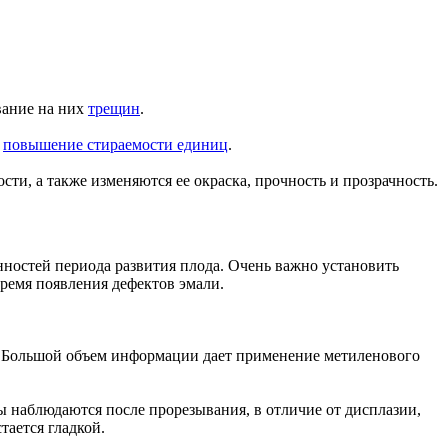
вание на них
трещин
.
и
повышение стираемости единиц
.
ти, а также изменяются ее окраска, прочность и прозрачность.
нностей периода развития плода. Очень важно установить
ремя появления дефектов эмали.
ы. Большой объем информации дает применение метиленового
ы наблюдаются после прорезывания, в отличие от дисплазии,
тается гладкой.