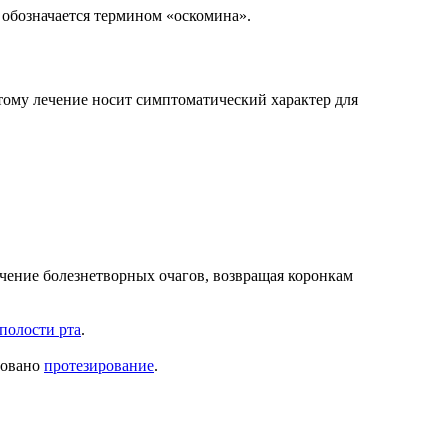
 обозначается термином «оскомина».
тому лечение носит симптоматический характер для
чение болезнетворных очагов, возвращая коронкам
полости рта
.
довано
протезирование
.