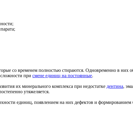
ности;
парата;
торые со временем полностью стираются. Одновременно в них об
т сложности при
смене единиц на постоянные
.
звития их минерального комплекса при недостатке
дентина
, эм
постепенно утяжеляется.
рхности единиц, появлением на них дефектов и формированием 