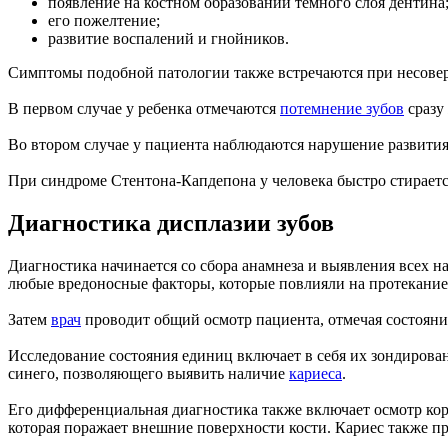
появление на костном образовании темного слоя дентина
его пожелтение;
развитие воспалений и гнойников.
Симптомы подобной патологии также встречаются при несовер
В первом случае у ребенка отмечаются
потемнение зубов
сразу
Во втором случае у пациента наблюдаются нарушение развити
При синдроме Стентона-Капдепона у человека быстро стирается
Диагностика дисплазии зубов
Диагностика начинается со сбора анамнеза и выявления всех н
любые вредоносные факторы, которые повлияли на протекание 
Затем
врач
проводит общий осмотр пациента, отмечая состояни
Исследование состояния единиц включает в себя их зондирова
синего, позволяющего выявить наличие
кариеса
.
Его дифференциальная диагностика также включает осмотр коро
которая поражает внешние поверхности кости. Кариес также при