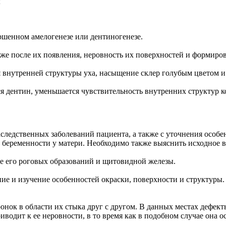
;
шенном амелогенезе или дентиногенезе.
 же после их появления, неровность их поверхностей и формиро
я внутренней структуры уха, насыщение склер голубым цветом 
 дентин, уменьшается чувствительность внутренних структур кос
аследственных заболеваний пациента, а также с уточнения особе
беременности у матери. Необходимо также выяснить исходное в
е его роговых образований и щитовидной железы.
ние и изучение особенностей окраски, поверхности и структур
нок в области их стыка друг с другом. В данных местах дефект
водит к ее неровности, в то время как в подобном случае она ос