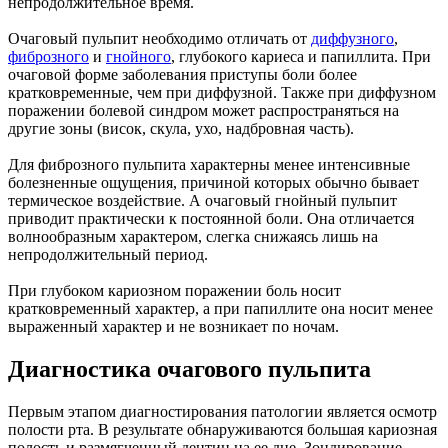
непродолжительное время.
Очаговый пульпит необходимо отличать от
диффузного
,
фиброзного
и
гнойного
, глубокого кариеса и папиллита. При
очаговой форме заболевания приступы боли более
кратковременные, чем при диффузной. Также при диффузном
поражении болевой синдром может распространяться на
другие зоны (висок, скула, ухо, надбровная часть).
Для фиброзного пульпита характерны менее интенсивные
болезненные ощущения, причиной которых обычно бывает
термическое воздействие. А очаговый гнойный пульпит
приводит практически к постоянной боли. Она отличается
волнообразным характером, слегка снижаясь лишь на
непродолжительный период.
При глубоком кариозном поражении боль носит
кратковременный характер, а при папиллите она носит менее
выраженный характер и не возникает по ночам.
Диагностика очагового пульпита
Первым этапом диагностирования патологии является осмотр
полости рта. В результате обнаруживаются большая кариозная
полость и размягченный дентин на ее дне. Зондирование