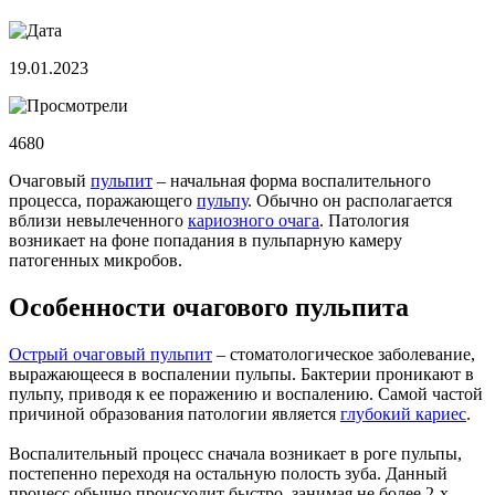
19.01.2023
4680
Очаговый
пульпит
– начальная форма воспалительного
процесса, поражающего
пульпу
. Обычно он располагается
вблизи невылеченного
кариозного очага
. Патология
возникает на фоне попадания в пульпарную камеру
патогенных микробов.
Особенности очагового пульпита
Острый очаговый пульпит
– стоматологическое заболевание,
выражающееся в воспалении пульпы. Бактерии проникают в
пульпу, приводя к ее поражению и воспалению. Самой частой
причиной образования патологии является
глубокий кариес
.
Воспалительный процесс сначала возникает в роге пульпы,
постепенно переходя на остальную полость зуба. Данный
процесс обычно происходит быстро, занимая не более 2-х