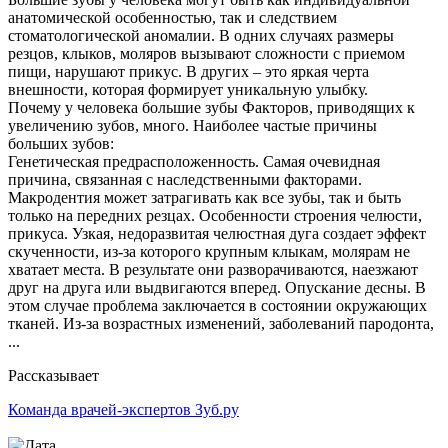
анатомической особенностью, так и следствием
стоматологической аномалии. В одних случаях размеры
резцов, клыков, моляров вызывают сложности с приемом
пищи, нарушают прикус. В других – это яркая черта
внешности, которая формирует уникальную улыбку.
Почему у человека большие зубы Факторов, приводящих к
увеличению зубов, много. Наиболее частые причины
больших зубов:
Генетическая предрасположенность. Самая очевидная
причина, связанная с наследственными факторами.
Макродентия может затрагивать как все зубы, так и быть
только на передних резцах. Особенности строения челюсти,
прикуса. Узкая, недоразвитая челюстная дуга создает эффект
скученности, из-за которого крупным клыкам, молярам не
хватает места. В результате они разворачиваются, наезжают
друг на друга или выдвигаются вперед. Опускание десны. В
этом случае проблема заключается в состоянии окружающих
тканей. Из-за возрастных изменений, заболеваний пародонта,
...
Рассказывает
Команда врачей-экспертов Зуб.ру