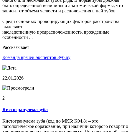
одного или нескольких зубов ряда. В норме зубы должны
быть определенной величины и анатомической формы, что
зависит от объема челюсти и расположения в ней зубов.
Среди основных провоцирующих факторов расстройства
выделяют:
наследственную предрасположенность, врожденные
особенности ...
Рассказывает
Команда врачей-экспертов Зуб.ру
22.01.2026
2
Кистогранулема зуба
Кистогранулема зуба (код по МКБ: К04.8) – это
патологическое образование, при наличии которого говорят о
хроническом воспалительном процессе. При недуге в области