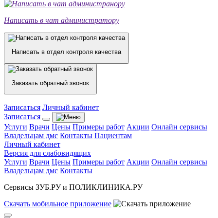
Написать в чат администратору
Написать в отдел контроля качества
Заказать обратный звонок
Записаться
Личный кабинет
Записаться
Услуги
Врачи
Цены
Примеры работ
Акции
Онлайн сервисы
Владельцам дмс
Контакты
Пациентам
Личный кабинет
Версия для слабовидящих
Услуги
Врачи
Цены
Примеры работ
Акции
Онлайн сервисы
Владельцам дмс
Контакты
Сервисы ЗУБ.РУ и ПОЛИКЛИНИКА.РУ
Скачать
мобильное
приложение