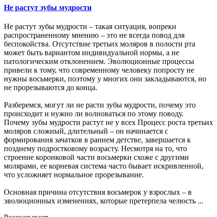
Не растут зубы мудрости
Не растут зубы мудрости – такая ситуация, вопреки
распространенному мнению – это не всегда повод для
беспокойства. Отсутствие третьих моляров в полости рта
может быть вариантом индивидуальной нормы, а не
патологическим отклонением. Эволюционные процессы
привели к тому, что современному человеку попросту не
нужны восьмерки, поэтому у многих они закладываются, но
не прорезываются до конца.
Разберемся, могут ли не расти зубы мудрости, почему это
происходит и нужно ли волноваться по этому поводу.
Почему зубы мудрости растут не у всех Процесс роста третьих
моляров сложный, длительный – он начинается с
формирования зачатков в раннем детстве, завершается к
позднему подростковому возрасту. Несмотря на то, что
строение коронковой части восьмерки схоже с другими
молярами, ее корневая система часто бывает искривленной,
что усложняет нормальное прорезывание.
Основная причина отсутствия восьмерок у взрослых – в
эволюционных изменениях, которые претерпела челюсть ...