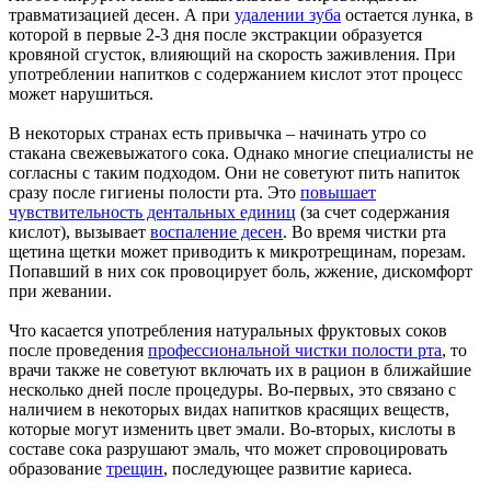
травматизацией десен. А при
удалении зуба
остается лунка, в
которой в первые 2-3 дня после экстракции образуется
кровяной сгусток, влияющий на скорость заживления. При
употреблении напитков с содержанием кислот этот процесс
может нарушиться.
В некоторых странах есть привычка – начинать утро со
стакана свежевыжатого сока. Однако многие специалисты не
согласны с таким подходом. Они не советуют пить напиток
сразу после гигиены полости рта. Это
повышает
чувствительность дентальных единиц
(за счет содержания
кислот), вызывает
воспаление десен
. Во время чистки рта
щетина щетки может приводить к микротрещинам, порезам.
Попавший в них сок провоцирует боль, жжение, дискомфорт
при жевании.
Что касается употребления натуральных фруктовых соков
после проведения
профессиональной чистки полости рта
, то
врачи также не советуют включать их в рацион в ближайшие
несколько дней после процедуры. Во-первых, это связано с
наличием в некоторых видах напитков красящих веществ,
которые могут изменить цвет эмали. Во-вторых, кислоты в
составе сока разрушают эмаль, что может спровоцировать
образование
трещин
, последующее развитие кариеса.