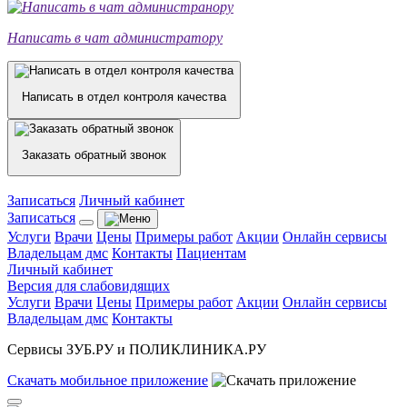
Написать в чат администратору
Написать в отдел контроля качества
Заказать обратный звонок
Записаться
Личный кабинет
Записаться
Услуги
Врачи
Цены
Примеры работ
Акции
Онлайн сервисы
Владельцам дмс
Контакты
Пациентам
Личный кабинет
Версия для слабовидящих
Услуги
Врачи
Цены
Примеры работ
Акции
Онлайн сервисы
Владельцам дмс
Контакты
Сервисы ЗУБ.РУ и ПОЛИКЛИНИКА.РУ
Скачать
мобильное
приложение