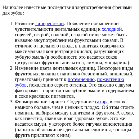
Наиболее известные последствия злоупотребления фрешами
для зубов:
Развитие
гиперестезии
. Появление повышенной
чувствительности дентальных единиц к
холодной
,
горячей, острой, соленой, сладкой пище может быть
вызвано злоупотреблением фруктовыми соками. В
отличие от цельного плода, в напитках содержится
максимальная концентрация кислот, разрушающих
зубную эмаль (в особенности это касается соков
цитрусовых фруктов: апельсина, лимона, мандарина).
Изменение цвета дентальных единиц. Некоторые виды
фруктовых, ягодных напитков (черничный, вишневый,
гранатовый) приводят к
потемнению
,
пожелтению
зубов
, появлению серого оттенка. Это связано с двумя
факторами – пористостью зубной эмали и содержанием
в соке красящих пигментов.
Формирование кариеса. Содержание
сахара
в соках
намного больше, чем в цельных плодах. Об этом стоить
помнить, выбирая между напитком и фруктом. А сахар,
как известно, главный враг здоровых зубов. Это же
касается смузи, у которого более тягучая консистенция
(напиток обволакивает дентальные единицы, частицы
фрукта прилипают к ним).