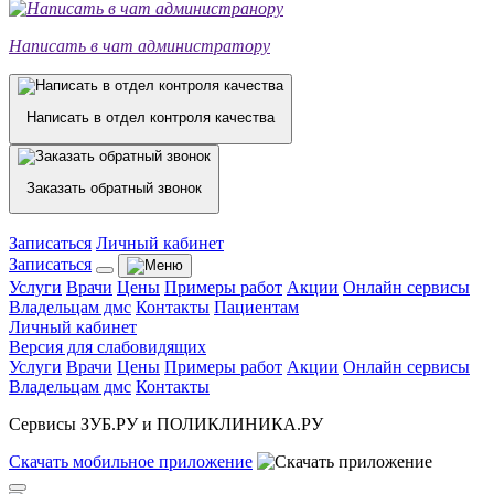
Написать в чат администратору
Написать в отдел контроля качества
Заказать обратный звонок
Записаться
Личный кабинет
Записаться
Услуги
Врачи
Цены
Примеры работ
Акции
Онлайн сервисы
Владельцам дмс
Контакты
Пациентам
Личный кабинет
Версия для слабовидящих
Услуги
Врачи
Цены
Примеры работ
Акции
Онлайн сервисы
Владельцам дмс
Контакты
Сервисы ЗУБ.РУ и ПОЛИКЛИНИКА.РУ
Скачать
мобильное
приложение