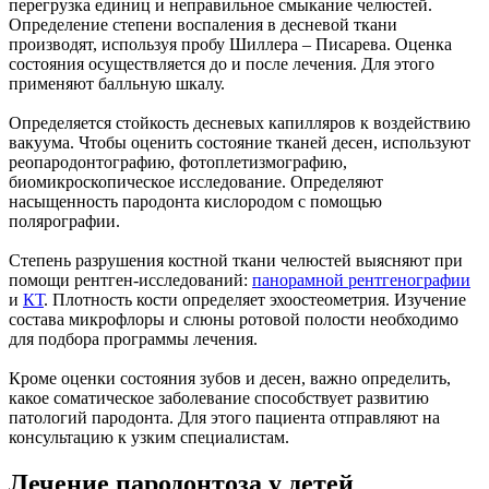
перегрузка единиц и неправильное смыкание челюстей.
Определение степени воспаления в десневой ткани
производят, используя пробу Шиллера – Писарева. Оценка
состояния осуществляется до и после лечения. Для этого
применяют балльную шкалу.
Определяется стойкость десневых капилляров к воздействию
вакуума. Чтобы оценить состояние тканей десен, используют
реопародонтографию, фотоплетизмографию,
биомикроскопическое исследование. Определяют
насыщенность пародонта кислородом с помощью
полярографии.
Степень разрушения костной ткани челюстей выясняют при
помощи рентген-исследований:
панорамной рентгенографии
и
КТ
. Плотность кости определяет эхоостеометрия. Изучение
состава микрофлоры и слюны ротовой полости необходимо
для подбора программы лечения.
Кроме оценки состояния зубов и десен, важно определить,
какое соматическое заболевание способствует развитию
патологий пародонта. Для этого пациента отправляют на
консультацию к узким специалистам.
Лечение пародонтоза у детей