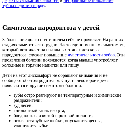
дефекты смыкания челюстей
и
неправильное положение
зубных единиц в ряду
.
Симптомы пародонтоза у детей
Заболевание долго почти ничем себя не проявляет. На ранних
стадиях заметить его трудно. Часто единственным симптомом,
который возникает на начальных этапах детского
пародонтоза, служит повышение
чувствительности зубов
. Эти
проявления болезни появляются, когда малыш употребляет
холодные и горячие напитки или пищу.
Дети на этот дискомфорт не обращают внимания и не
сообщают об этом родителям. Спустя некоторое время
появляются и другие симптомы болезни:
зубы остро реагируют на температурные и химические
раздражители;
зуд десен;
гнилостный запах изо рта;
бледность слизистой в ротовой полости;
оголяются зубные шейки, опускаются десны,
удлиняются зубы;