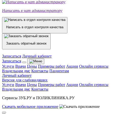
Написать в чат администратору
Написать в отдел контроля качества
Заказать обратный звонок
Записаться
Личный кабинет
Записаться
Услуги
Врачи
Цены
Примеры работ
Акции
Онлайн сервисы
Владельцам дмс
Контакты
Пациентам
Личный кабинет
Версия для слабовидящих
Услуги
Врачи
Цены
Примеры работ
Акции
Онлайн сервисы
Владельцам дмс
Контакты
Сервисы ЗУБ.РУ и ПОЛИКЛИНИКА.РУ
Скачать
мобильное
приложение