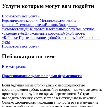
Услуги которые могут вам подойти
Посмотреть все услуги
Керамические коронки
Металлокерамические
коронки
Съемные протезы
Виниры
Вкладки на
зубы
Мостовидные протезы
Бюгельные протезы
Сложное
удаление зуба
Циркониевые коронки
Зубной протез
«Бабочка»
Протезирование зубов
Удаление зубов
Коронки на
зубы
Посмотреть все услуги
Публикации по теме
Все
материалы
Протезирование зубов во время беременности
Если будущая мама столкнулась с необходимостью
восстановления зубов, главный ее вопрос – можно ли делать
протезирование зубов во время беременности? Страх
навредить ребенку часто заставляет откладывать лечение.
Однако хроническая инфекция в полости рта и нарушение
жевательной функции представляют для плода гораздо