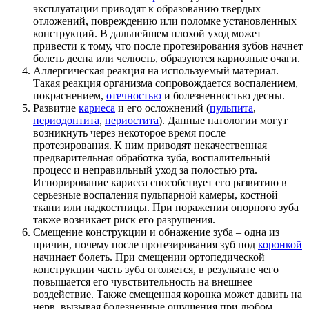
эксплуатации приводят к образованию твердых
отложений, повреждению или поломке установленных
конструкций. В дальнейшем плохой уход может
привести к тому, что после протезирования зубов начнет
болеть десна или челюсть, образуются кариозные очаги.
Аллергическая реакция на используемый материал.
Такая реакция организма сопровождается воспалением,
покраснением,
отечностью
и болезненностью десны.
Развитие
кариеса
и его осложнений (
пульпита
,
периодонтита
,
периостита
). Данные патологии могут
возникнуть через некоторое время после
протезирования. К ним приводят некачественная
предварительная обработка зуба, воспалительный
процесс и неправильный уход за полостью рта.
Игнорирование кариеса способствует его развитию в
серьезные воспаления пульпарной камеры, костной
ткани или надкостницы. При поражении опорного зуба
также возникает риск его разрушения.
Смещение конструкции и обнажение зуба – одна из
причин, почему после протезирования зуб под
коронкой
начинает болеть. При смещении ортопедической
конструкции часть зуба оголяется, в результате чего
повышается его чувствительность на внешнее
воздействие. Также смещенная коронка может давить на
нерв, вызывая болезненные ощущения при любом