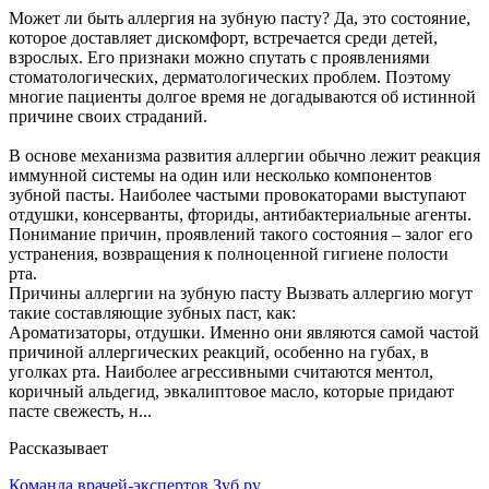
Может ли быть аллергия на зубную пасту? Да, это состояние,
которое доставляет дискомфорт, встречается среди детей,
взрослых. Его признаки можно спутать с проявлениями
стоматологических, дерматологических проблем. Поэтому
многие пациенты долгое время не догадываются об истинной
причине своих страданий.
В основе механизма развития аллергии обычно лежит реакция
иммунной системы на один или несколько компонентов
зубной пасты. Наиболее частыми провокаторами выступают
отдушки, консерванты, фториды, антибактериальные агенты.
Понимание причин, проявлений такого состояния – залог его
устранения, возвращения к полноценной гигиене полости
рта.
Причины аллергии на зубную пасту Вызвать аллергию могут
такие составляющие зубных паст, как:
Ароматизаторы, отдушки. Именно они являются самой частой
причиной аллергических реакций, особенно на губах, в
уголках рта. Наиболее агрессивными считаются ментол,
коричный альдегид, эвкалиптовое масло, которые придают
пасте свежесть, н...
Рассказывает
Команда врачей-экспертов Зуб.ру