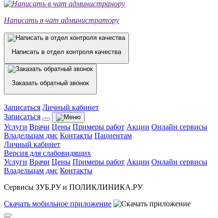
Написать в чат администратору
Написать в отдел контроля качества
Заказать обратный звонок
Записаться
Личный кабинет
Записаться
Услуги
Врачи
Цены
Примеры работ
Акции
Онлайн сервисы
Владельцам дмс
Контакты
Пациентам
Личный кабинет
Версия для слабовидящих
Услуги
Врачи
Цены
Примеры работ
Акции
Онлайн сервисы
Владельцам дмс
Контакты
Сервисы ЗУБ.РУ и ПОЛИКЛИНИКА.РУ
Скачать
мобильное
приложение