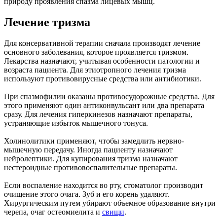
природу проявления спазма лицевых мышц.
Лечение тризма
Для консервативной терапии сначала производят лечение
основного заболевания, которое проявляется тризмом.
Лекарства назначают, учитывая особенности патологии и
возраста пациента. Для этиотропного лечения тризма
используют противовирусные средства или антибиотики.
При спазмофилии оказаны противосудорожные средства. Для
этого применяют один антиконвульсант или два препарата
сразу. Для лечения гиперкинезов назначают препараты,
устраняющие избыток мышечного тонуса.
Холинолитики применяют, чтобы замедлить нервно-
мышечную передачу. Иногда пациенту назначают
нейролептики. Для купирования тризма назначают
нестероидные противовоспалительные препараты.
Если воспаление находится во рту, стоматолог производит
очищение этого очага. Зуб и его корень удаляют.
Хирургическим путем убирают объемное образование внутри
черепа, очаг остеомиелита и
свищи
.