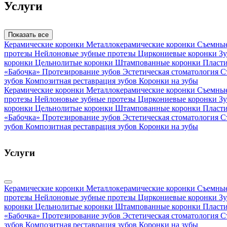
Услуги
Показать все
Керамические коронки
Металлокерамические коронки
Съемны
протезы
Нейлоновые зубные протезы
Циркониевые коронки
Зу
коронки
Цельнолитые коронки
Штампованные коронки
Пласт
«Бабочка»
Протезирование зубов
Эстетическая стоматология
С
зубов
Композитная реставрация зубов
Коронки на зубы
Керамические коронки
Металлокерамические коронки
Съемны
протезы
Нейлоновые зубные протезы
Циркониевые коронки
Зу
коронки
Цельнолитые коронки
Штампованные коронки
Пласт
«Бабочка»
Протезирование зубов
Эстетическая стоматология
С
зубов
Композитная реставрация зубов
Коронки на зубы
Услуги
Керамические коронки
Металлокерамические коронки
Съемны
протезы
Нейлоновые зубные протезы
Циркониевые коронки
Зу
коронки
Цельнолитые коронки
Штампованные коронки
Пласт
«Бабочка»
Протезирование зубов
Эстетическая стоматология
С
зубов
Композитная реставрация зубов
Коронки на зубы