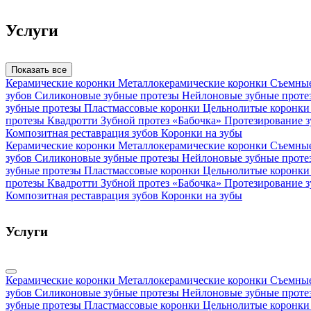
Услуги
Показать все
Керамические коронки
Металлокерамические коронки
Съемны
зубов
Силиконовые зубные протезы
Нейлоновые зубные прот
зубные протезы
Пластмассовые коронки
Цельнолитые коронк
протезы Квадротти
Зубной протез «Бабочка»
Протезирование 
Композитная реставрация зубов
Коронки на зубы
Керамические коронки
Металлокерамические коронки
Съемны
зубов
Силиконовые зубные протезы
Нейлоновые зубные прот
зубные протезы
Пластмассовые коронки
Цельнолитые коронк
протезы Квадротти
Зубной протез «Бабочка»
Протезирование 
Композитная реставрация зубов
Коронки на зубы
Услуги
Керамические коронки
Металлокерамические коронки
Съемны
зубов
Силиконовые зубные протезы
Нейлоновые зубные прот
зубные протезы
Пластмассовые коронки
Цельнолитые коронк