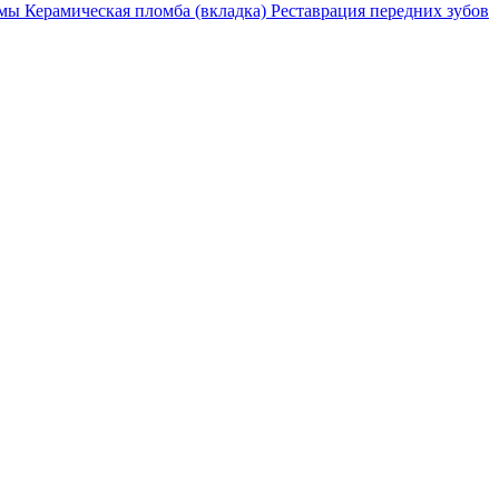
емы
Керамическая пломба (вкладка)
Реставрация передних зубов