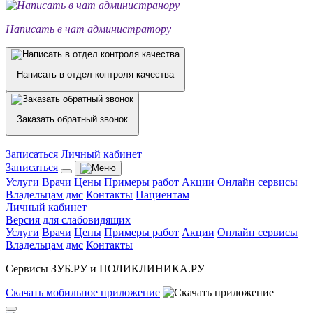
Написать в чат администратору
Написать в отдел контроля качества
Заказать обратный звонок
Записаться
Личный кабинет
Записаться
Услуги
Врачи
Цены
Примеры работ
Акции
Онлайн сервисы
Владельцам дмс
Контакты
Пациентам
Личный кабинет
Версия для слабовидящих
Услуги
Врачи
Цены
Примеры работ
Акции
Онлайн сервисы
Владельцам дмс
Контакты
Сервисы ЗУБ.РУ и ПОЛИКЛИНИКА.РУ
Скачать
мобильное
приложение