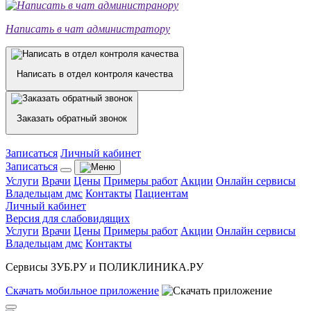
Написать в чат администратору
Написать в отдел контроля качества
Заказать обратный звонок
Записаться
Личный кабинет
Записаться
Услуги
Врачи
Цены
Примеры работ
Акции
Онлайн сервисы
Владельцам дмс
Контакты
Пациентам
Личный кабинет
Версия для слабовидящих
Услуги
Врачи
Цены
Примеры работ
Акции
Онлайн сервисы
Владельцам дмс
Контакты
Сервисы ЗУБ.РУ и ПОЛИКЛИНИКА.РУ
Скачать
мобильное
приложение