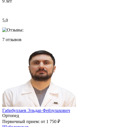
9
лет
5,0
7
отзывов
Габибуллаев Эльдар Фейзулахович
Ортопед
Первичный прием:
от 1 750 ₽
Шаболовская