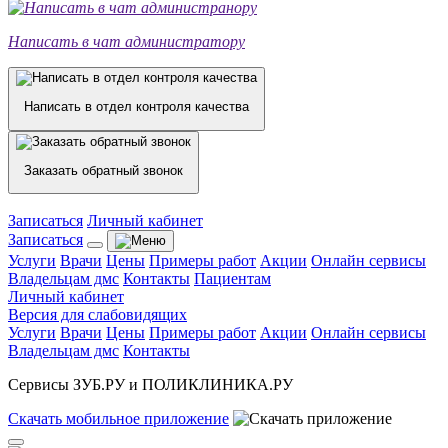
Написать в чат администратору
Написать в отдел контроля качества
Заказать обратный звонок
Записаться
Личный кабинет
Записаться
Услуги
Врачи
Цены
Примеры работ
Акции
Онлайн сервисы
Владельцам дмс
Контакты
Пациентам
Личный кабинет
Версия для слабовидящих
Услуги
Врачи
Цены
Примеры работ
Акции
Онлайн сервисы
Владельцам дмс
Контакты
Сервисы ЗУБ.РУ и ПОЛИКЛИНИКА.РУ
Скачать
мобильное
приложение