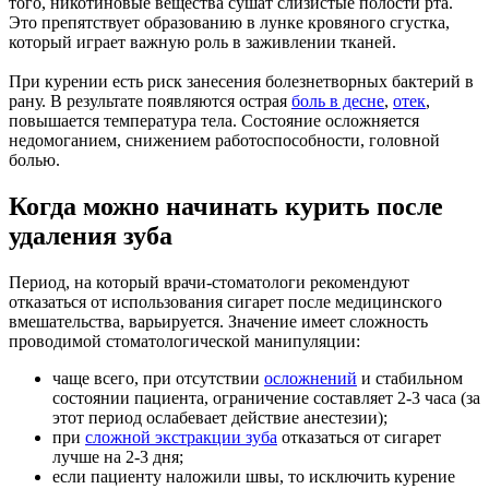
того, никотиновые вещества сушат слизистые полости рта.
Это препятствует образованию в лунке кровяного сгустка,
который играет важную роль в заживлении тканей.
При курении есть риск занесения болезнетворных бактерий в
рану. В результате появляются острая
боль в десне
,
отек
,
повышается температура тела. Состояние осложняется
недомоганием, снижением работоспособности, головной
болью.
Когда можно начинать курить после
удаления зуба
Период, на который врачи-стоматологи рекомендуют
отказаться от использования сигарет после медицинского
вмешательства, варьируется. Значение имеет сложность
проводимой стоматологической манипуляции:
чаще всего, при отсутствии
осложнений
и стабильном
состоянии пациента, ограничение составляет 2-3 часа (за
этот период ослабевает действие анестезии);
при
сложной экстракции зуба
отказаться от сигарет
лучше на 2-3 дня;
если пациенту наложили швы, то исключить курение