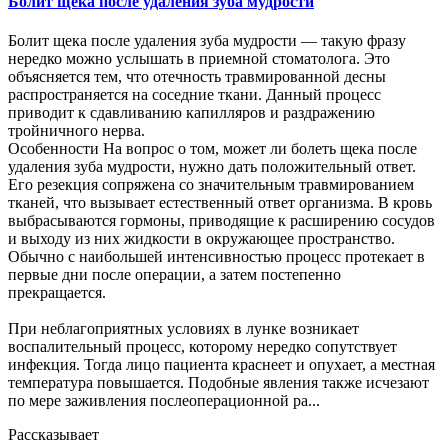
Болит щека после удаления зуба мудрости
Болит щека после удаления зуба мудрости — такую фразу
нередко можно услышать в приемной стоматолога. Это
объясняется тем, что отечность травмированной десны
распространяется на соседние ткани. Данный процесс
приводит к сдавливанию капилляров и раздражению
тройничного нерва.
Особенности На вопрос о том, может ли болеть щека после
удаления зуба мудрости, нужно дать положительный ответ.
Его резекция сопряжена со значительным травмированием
тканей, что вызывает естественный ответ организма. В кровь
выбрасываются гормоны, приводящие к расширению сосудов
и выходу из них жидкости в окружающее пространство.
Обычно с наибольшей интенсивностью процесс протекает в
первые дни после операции, а затем постепенно
прекращается.
При неблагоприятных условиях в лунке возникает
воспалительный процесс, которому нередко сопутствует
инфекция. Тогда лицо пациента краснеет и опухает, а местная
температура повышается. Подобные явления также исчезают
по мере заживления послеоперационной ра...
Рассказывает