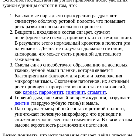
зубной единицы состоят в том, что:
Вдыхаемые пары дыма при курении раздражают
слизистую оболочку ротовой полости, что повышает
риск развития воспалительного процесса.
Вещества, входящие в состав сигарет, сужают
периферические сосуды, приводят к их спазмированию.
В результате этого нормальный кровоток в полости рта
нарушается. Десны не получают должного питания,
кислорода, что может стать причиной длительного
заживления.
Смолы сигар способствуют образованию на десневых
тканях, зубной эмали пленки, которая является
благоприятным фактором для роста и размножения
микроорганизмов. Скопление патогенов, их активный
рост приводят к прогрессированию таких патологий,
как
кариес
,
пародонтит
,
гингивит
,
стоматит
.
Горячий дым, вдыхаемый во время курения, разрушает
дентин
(твердую зубную ткань) и эмаль.
Пар нарушает микробный состав в ротовой полости,
уничтожает полезную микрофлору, что приводит к
снижению уровня местного иммунитета. В связи с этим
высока вероятность размножения патогенов.
Важно понимать, что использование сигарет, вейпа опасно не