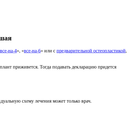
ьшая
все-на-4
», «
все-на-6
» или с
предварительной остеопластикой
,
имплант приживется. Тогда подавать декларацию придется
идуальную схему лечения может только врач.