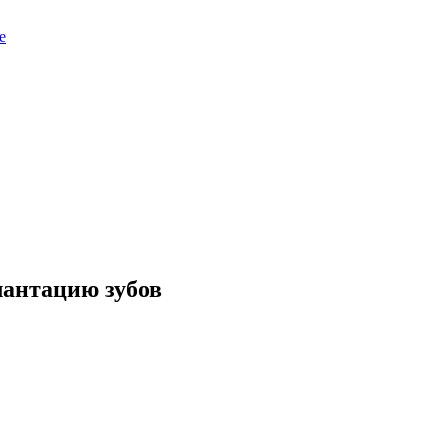
е
лантацию зубов