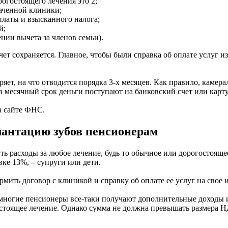
рогостоящего лечения это 2;
аченной клиники;
платы и взысканного налога;
й;
ии вычета за членов семьи).
ет сохраняется. Главное, чтобы были справка об оплате услуг и
т, на что отводится порядка 3-х месяцев. Как правило, камерал
в месячный срок деньги поступают на банковский счет или карту
а сайте ФНС.
лантацию зубов пенсионерам
ть расходы за любое лечение, будь то обычное или дорогостоящее
ке 13%, – супруги или дети.
мить договор с клиникой и справку об оплате ее услуг на свое 
 многие пенсионеры все-таки получают дополнительные доходы 
остоящее лечение. Однако сумма не должна превышать размера Н