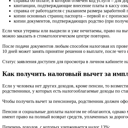
справка об оплате, в которой отмечен код услуги – для до
квитанции, подтверждающие внесение платы в кассу озн
справка от работодателя с указанием размера заработной 
копии основных страниц паспорта – первой и с прописко
копии документов, подтверждающих родство (при получен
Если чеки утеряны или выцвели и уже нечитаемы, право на выч
можно заказать в стоматологическом центре повторно.
После подачи документов любым способом налоговая их проверяе
10 дней может занять принятие решения о выплате, после чего 
Статус заявления доступен для просмотра в личном кабинете н
Как получить налоговый вычет за имп
Если у человека нет других доходов, кроме пенсии, то возмести
родственники, у которых есть налогооблагаемые доходы по став
Чтобы получить вычет за пенсионера, родственник должен офор
Пенсии и социальные доплаты налогом не облагаются, однако
имеют право на полный возврат средств, уплаченных за дорог
Перечень доходов, с которых удерживается налог 13%: