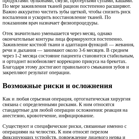
продуктами: бульонами, смузи, протертыми супами, кашами.
По мере заживления тканей рацион постепенно расширяют.
Важно аккуратно чистить зубы щеткой, чтобы снизить риск
воспаления и ускорить восстановление тканей. По
показаниям врач назначает физиопроцедуры.
Отек значительно уменьшается через месяц, однако
окончательные контуры лица формируются постепенно.
Заживление костной ткани и адаптация функций — жевания,
речи и дыхания — занимают около 3-6 месяцев. В среднем
через 1-2 месяца состояние пациента становится стабильным,
и ортодонт возобновляет коррекцию прикуса на брекетах.
Благодаря этому достигают правильного смыкания зубов и
закрепляют результат операции.
Возможные риски и осложнения
Как и любая серьезная операция, ортогнатическая хирургия
связана с определенными рисками. К ним относятся
стандартные для любой операции осложнения: реакция на
анестезию, кровотечение, инфицирование.
Существуют и специфические риски, связанные именно с
операциями на челюстях. К ним относят перелом
фиксирующих устройств, повреждение лицевого нерва и