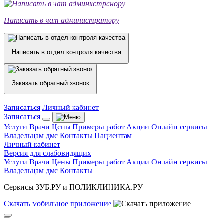
Написать в чат администратору
Написать в отдел контроля качества
Заказать обратный звонок
Записаться
Личный кабинет
Записаться
Услуги
Врачи
Цены
Примеры работ
Акции
Онлайн сервисы
Владельцам дмс
Контакты
Пациентам
Личный кабинет
Версия для слабовидящих
Услуги
Врачи
Цены
Примеры работ
Акции
Онлайн сервисы
Владельцам дмс
Контакты
Сервисы ЗУБ.РУ и ПОЛИКЛИНИКА.РУ
Скачать
мобильное
приложение