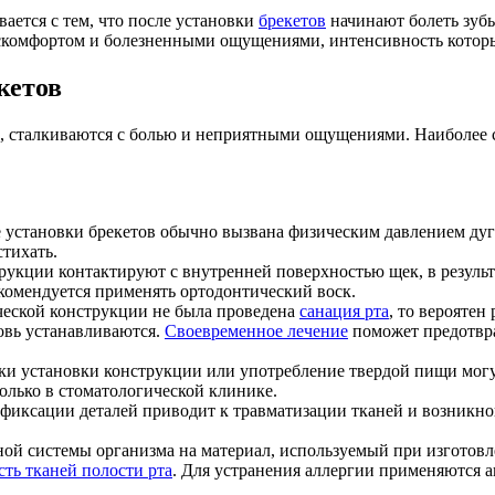
ивается с тем, что после установки
брекетов
начинают болеть зубы
скомфортом и болезненными ощущениями, интенсивность которы
кетов
, сталкиваются с болью и неприятными ощущениями. Наиболее 
е установки брекетов обычно вызвана физическим давлением ду
стихать.
рукции контактируют с внутренней поверхностью щек, в результ
омендуется применять ортодонтический воск.
ической конструкции не была проведена
санация рта
, то вероятен
овь устанавливаются.
Своевременное лечение
поможет предотвра
и установки конструкции или употребление твердой пищи могу
олько в стоматологической клинике.
е фиксации деталей приводит к травматизации тканей и возник
ой системы организма на материал, используемый при изготовле
сть тканей полости рта
. Для устранения аллергии применяются 