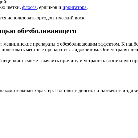
дой;
щью щетки,
флосса
, ершиков и
ирригатора
.
ся использовать ортодонтический воск.
мощью обезболивающего
ет медицинские препараты с обезболивающим эффектом. К наибо
спользовать местные препараты с лидокаином. Они устранят н
 Специалист сможет выявить причину и устранить возникшую пр
знакомительный характер. Поставить диагноз и назначить индив