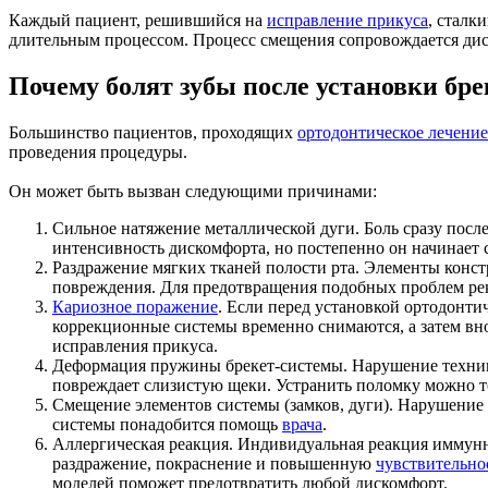
Каждый пациент, решившийся на
исправление прикуса
, сталк
длительным процессом. Процесс смещения сопровождается ди
Почему болят зубы после установки бре
Большинство пациентов, проходящих
ортодонтическое лечение
проведения процедуры.
Он может быть вызван следующими причинами:
Сильное натяжение металлической дуги. Боль сразу посл
интенсивность дискомфорта, но постепенно он начинает 
Раздражение мягких тканей полости рта. Элементы конст
повреждения. Для предотвращения подобных проблем рек
Кариозное поражение
. Если перед установкой ортодонт
коррекционные системы временно снимаются, а затем вн
исправления прикуса.
Деформация пружины брекет-системы. Нарушение техник
повреждает слизистую щеки. Устранить поломку можно т
Смещение элементов системы (замков, дуги). Нарушени
системы понадобится помощь
врача
.
Аллергическая реакция. Индивидуальная реакция иммунн
раздражение, покраснение и повышенную
чувствительно
моделей поможет предотвратить любой дискомфорт.