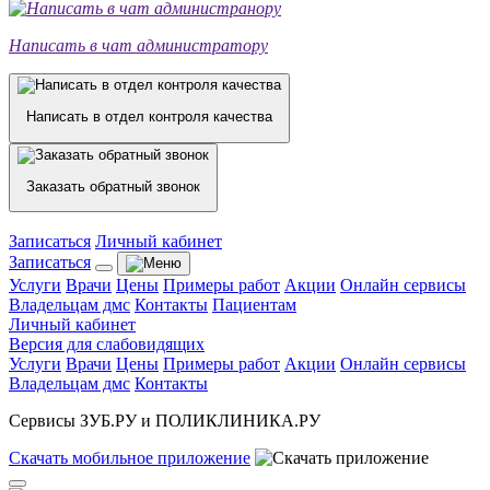
Написать в чат администратору
Написать в отдел контроля качества
Заказать обратный звонок
Записаться
Личный кабинет
Записаться
Услуги
Врачи
Цены
Примеры работ
Акции
Онлайн сервисы
Владельцам дмс
Контакты
Пациентам
Личный кабинет
Версия для слабовидящих
Услуги
Врачи
Цены
Примеры работ
Акции
Онлайн сервисы
Владельцам дмс
Контакты
Сервисы ЗУБ.РУ и ПОЛИКЛИНИКА.РУ
Скачать
мобильное
приложение