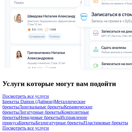
Услуги которые могут вам подойти
Посмотреть все услуги
Брекеты Damon (Даймон)
Металлические
брекеты
Лингвальные брекеты
Керамические
брекеты
Лигатурные брекеты
Композитные
брекеты
Невидимые брекеты
Исправление
прикуса
Брекеты
Безлигатурные брекеты
Пластиковые брекеты
Посмотреть все услуги