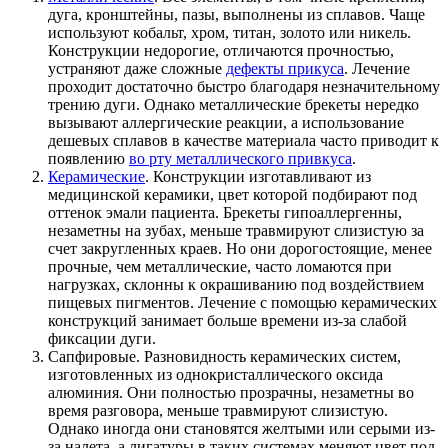
дуга, кронштейны, пазы, выполнены из сплавов. Чаще
используют кобальт, хром, титан, золото или никель.
Конструкции недорогие, отличаются прочностью,
устраняют даже сложные
дефекты прикуса
. Лечение
проходит достаточно быстро благодаря незначительному
трению дуги. Однако металлические брекеты нередко
вызывают аллергические реакции, а использование
дешевых сплавов в качестве материала часто приводит к
появлению
во рту металлического привкуса
.
Керамические
. Конструкции изготавливают из
медицинской керамики, цвет которой подбирают под
оттенок эмали пациента. Брекеты гипоаллергенны,
незаметны на зубах, меньше травмируют слизистую за
счет закругленных краев. Но они дорогостоящие, менее
прочные, чем металлические, часто ломаются при
нагрузках, склонны к окрашиванию под воздействием
пищевых пигментов. Лечение с помощью керамических
конструкций занимает больше времени из-за слабой
фиксации дуги.
Сапфировые. Разновидность керамических систем,
изготовленных из однокристаллического оксида
алюминия. Они полностью прозрачны, незаметны во
время разговора, меньше травмируют слизистую.
Однако иногда они становятся желтыми или серыми из-
за налета, а лигатуры в таких системах меняют цвет под