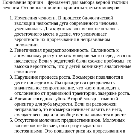
Понимание причин – фундамент для выбора верной тактики
лечения. Основные причины кривизны третьих моляров:
Изменения челюсти. В процессе биологической
эволюции челюстная дуга современного человека
уменьшилась. Для крупных восьмерок не осталось
достаточного места в десне, что увеличивает
вероятность их прорезывания в неправильном
положении.
Генетическая предрасположенность. Склонность к
аномальному росту третьих моляров часто передается по
наследству. Если у родителей были схожие проблемы, то
высока вероятность, что у детей возникнут аналогичные
сложности.
Нарушение процесса роста. Восьмерки появляются в
десне последними. Им приходится преодолевать
значительное сопротивление, что часто приводит к
отклонению от правильной траектории, задержке роста.
Влияние соседних зубов. Второй моляр – главный
ориентир для зуба мудрости. Если он расположен
неправильно, то восьмерка начинает давить на него,
смещает весь ряд или вообще останавливается в росте.
Отсутствие молочных предшественников. Молочных
восьмерок не бывает, они сразу вырастают
постоянными. Это повышает риск их прорезывания в