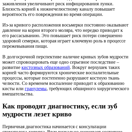
заживления увеличивают риск инфицирования лунки.
Близость корней к нижнечелюстному каналу повышает
вероятность его повреждения во время операции.
Из-за кривого расположения восьмерки постоянно оказывают
давление на корни второго моляра, что нередко приводит к
его рассасыванию. Это повышает риск потери совершенно
здоровой семерки, которая играет ключевую роль в процессе
пережевывания пищи.
В долгосрочной перспективе наличие кривых зубов мудрости
может спровоцировать еще одно серьезное последствие –
развитие
кистозных образований
. Вокруг верхушек таких
корней часто формируются хронические воспалительные
процессы, которые постепенно разрушают костную ткань
челюсти. Со временем воспаление приводит к образованию
кисты или
гранулемы
, требующих обширного хирургического
вмешательства.
Как проводят диагностику, если зуб
мудрости лезет криво
Первичная диагностика начинается с консультации
стоматолога-хирурга. Врач визуально оценивает состояние