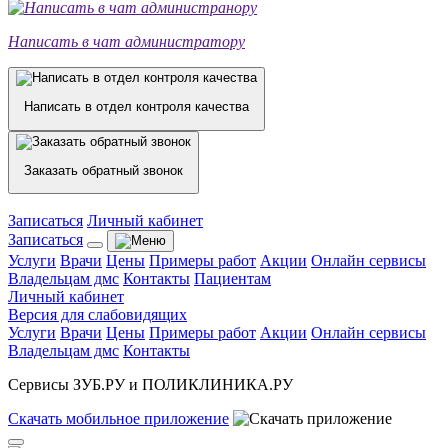
Написать в чат администратору
Написать в отдел контроля качества
Заказать обратный звонок
Записаться
Личный кабинет
Записаться
Услуги
Врачи
Цены
Примеры работ
Акции
Онлайн сервисы
Владельцам дмс
Контакты
Пациентам
Личный кабинет
Версия для слабовидящих
Услуги
Врачи
Цены
Примеры работ
Акции
Онлайн сервисы
Владельцам дмс
Контакты
Сервисы ЗУБ.РУ и ПОЛИКЛИНИКА.РУ
Скачать
мобильное
приложение