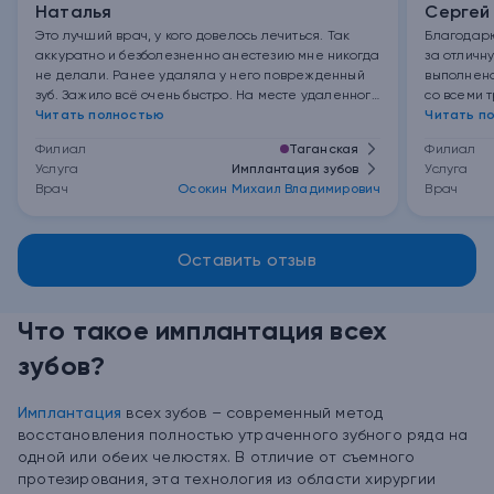
Наталья
Сергей
Это лучший врач, у кого довелось лечиться. Так
Благодар
аккуратно и безболезненно анестезию мне никогда
за отличн
не делали. Ранее удаляла у него поврежденный
выполнена
зуб. Зажило всё очень быстро. На месте удаленного
со всеми 
зуба решила поставить имплант у него же.
Читать полностью
справитьс
Читать п
Операция прошла быстро и безболезненно. Не
рекомендо
Филиал
Таганская
Филиал
было неприятных ощущений, даже минимальных. У
друзьям и
Услуга
Имплантация зубов
Услуга
меня повышенная чувствительность, очень
Врач
Осокин Михаил Владимирович
Врач
нервничаю при любых вмешательствах, но с этим
специалистом было очень спокойно. Реабилитация
прошла незаметно - никакого дискомфорта.
Оставить отзыв
Что такое имплантация всех
зубов?
Имплантация
всех зубов – современный метод
восстановления полностью утраченного зубного ряда на
одной или обеих челюстях. В отличие от съемного
протезирования, эта технология из области хирургии