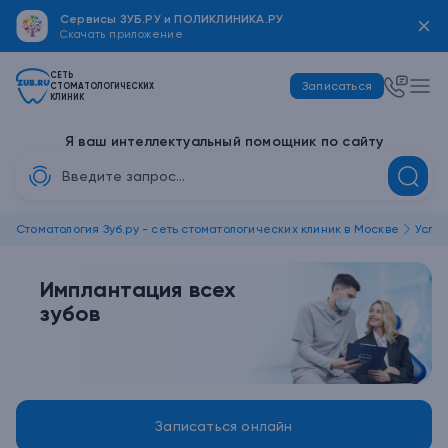
Сервисы ЗУБ.РУ и ПОЛИКЛИНИКА.РУ
Скачать
приложение
СЕТЬ
Записаться
СТОМАТОЛОГИЧЕСКИХ
КЛИНИК
Я ваш интеллектуальный помощник по сайту
Стоматология Зуб.ру - сеть стоматологических клиник в Москве
Услуг
Имплантация всех
зубов
Записаться онлайн