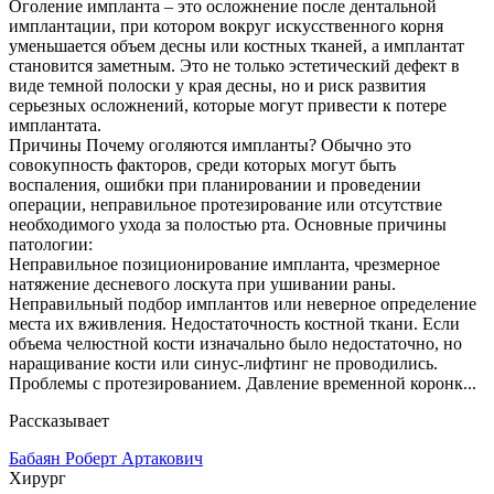
Оголение импланта – это осложнение после дентальной
имплантации, при котором вокруг искусственного корня
уменьшается объем десны или костных тканей, а имплантат
становится заметным. Это не только эстетический дефект в
виде темной полоски у края десны, но и риск развития
серьезных осложнений, которые могут привести к потере
имплантата.
Причины Почему оголяются импланты? Обычно это
совокупность факторов, среди которых могут быть
воспаления, ошибки при планировании и проведении
операции, неправильное протезирование или отсутствие
необходимого ухода за полостью рта. Основные причины
патологии:
Неправильное позиционирование импланта, чрезмерное
натяжение десневого лоскута при ушивании раны.
Неправильный подбор имплантов или неверное определение
места их вживления. Недостаточность костной ткани. Если
объема челюстной кости изначально было недостаточно, но
наращивание кости или синус-лифтинг не проводились.
Проблемы с протезированием. Давление временной коронк...
Рассказывает
Бабаян Роберт Артакович
Хирург