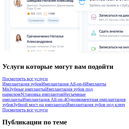
Услуги которые могут вам подойти
Посмотреть все услуги
Имплантация зубов
Имплантация All-on-6
Импланты
Mis
Зубные импланты
Имплантация зубов под
наркозом
Установка имплантов
Несъемные
импланты
Имплантация All-on-4
Одномоментная имплантация
зубов
Зубной мост на имплантах
Имплантация зубов под ключ
Посмотреть все услуги
Публикации по теме