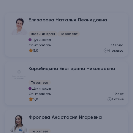
Елизарова Наталья Леонидовна
Главный врач
Терапевт
Щукинская
Опыт работы
33
года
5,0
4
отзыва
Коробицына Екатерина Николаевна
Терапевт
Щукинская
Опыт работы
19
лет
5,0
1
отзыв
Фролова Анастасия Игоревна
Терапевт