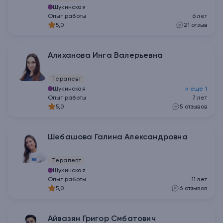
Щукинская
Опыт работы
6
лет
5,0
21
отзыв
Алиханова Инга Валерьевна
Терапевт
Щукинская
и еще
1
Опыт работы
7
лет
5,0
5
отзывов
Шебашова Галина Александровна
Терапевт
Щукинская
Опыт работы
11
лет
5,0
6
отзывов
Айвазян Григор Смбатович