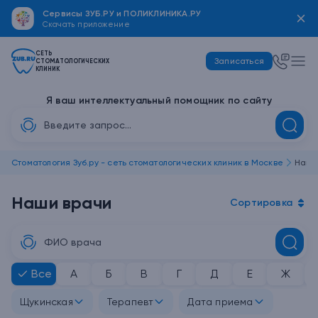
Сервисы ЗУБ.РУ и ПОЛИКЛИНИКА.РУ
Скачать
приложение
СЕТЬ
Записаться
СТОМАТОЛОГИЧЕСКИХ
КЛИНИК
Я ваш интеллектуальный помощник по сайту
Стоматология Зуб.ру - сеть стоматологических клиник в Москве
Наши
Наши врачи
Сортировка
Все
А
Б
В
Г
Д
Е
Ж
Щукинская
Терапевт
Дата приема