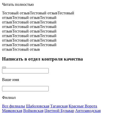
Читать полностью
Тестовый отзывТестовый отзывТестовый
отзывТестовый отзывТестовый
отзывТестовый отзывТестовый
отзывТестовый отзывТестовый
отзывТестовый отзывТестовый
отзывТестовый отзывТестовый
отзывТестовый отзывТестовый
отзывТестовый отзывТестовый
отзывТестовый отзыв
Написать в отдел контроля качества
Ваше имя
Филиал
Все филиалы
Шаболовская
Таганская
Красные Ворота
Маяковская
Войковская
Цветной Бульвар
Автозаводская