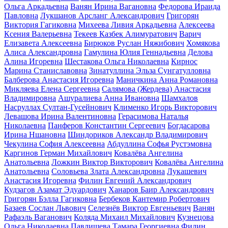
Ольга Аркадьевна
Ванян Ирина Вагановна
Федорова Ираида
Павловна
Лукшанов Арсланг Александрович
Григорян
Виктория Гагиковна
Михеева Ливия Аркадьевна
Алексеева
Ксения Валерьевна
Текеев Казбек Алимуратович
Варич
Елизавета Алексеевна
Бирюков Руслан Няжибович
Хомякова
Алиса Александровна
Гамулина Юлия Геннадьевна
Делова
Алина Игоревна
Шестакова Ольга Николаевна
Кирнос
Марина Станиславовна
Зинатуллина Эльза Сунгатулловна
Балберова Анастасия Игоревна
Маничкина Анна Романовна
Микляева Елена Сергеевна
Салямова (Жердева) Анастасия
Владимировна
Ашуралиева Анна Ивановна
Шамхалов
Насруллах Султан-Гусейнович
Клименко Игорь Викторович
Левашова Ирина Валентиновна
Герасимова Наталья
Николаевна
Панферов Константин Сергеевич
Богдасарова
Ирина Ншановна
Шиндориков Александр Владимирович
Чекулина София Алексеевна
Абдуллина Софья Рустэмовна
Каргинов Герман Михайлович
Ковалёва Ангелина
Анатольевна
Ложкин Виктор Викторович
Ковалёва Ангелина
Анатольевна
Соловьева Злата Александровна
Лукашевич
Анастасия Игоревна
Филин Евгений Александрович
Кудзагов Азамат Эдуардович
Ханаров Баир Александрович
Григорян Бэлла Гагиковна
Бербеков Кантемир Робертович
Базаев Сослан Львович
Селезнёв Виктор Евгеньевич
Ванян
Рафаэль Ваганович
Коляда Михаил Михайлович
Кузнецова
Ольга Николаевна
Павлищева Тамара Георгиевна
Филин