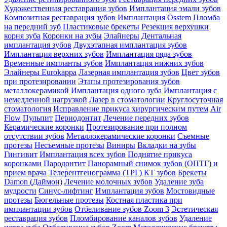
Художественная реставрация зубов
Имплантация эмали зубов
Композитная реставрация зубов
Имплантация Osstem
Пломба
на передний зуб
Пластиковые брекеты
Резекция верхушки
корня зуба
Коронки на зубы
Элайнеры
Дентальная
имплантация зубов
Двухэтапная имплантация зубов
Имплантация верхних зубов
Имплантация ряда зубов
Временные импланты зубов
Имплантация нижних зубов
Элайнеры Eurokappa
Лазерная имплантация зубов
Цвет зубов
при протезировании
Этапы протезирования зубов
металлокерамикой
Имплантация одного зуба
Имплантация с
немедленной нагрузкой
Лазер в стоматологии
Круглосуточная
стоматология
Исправление прикуса хирургическим путем
Air
Flow
Пульпит
Периодонтит
Лечение передних зубов
Керамические коронки
Протезирование при полном
отсутствии зубов
Металлокерамические коронки
Съемные
протезы
Несъемные протезы
Виниры
Вкладки на зубы
Гингивит
Имплантация всех зубов
Поднятие прикуса
коронками
Пародонтит
Панорамный снимок зубов (ОПТГ) и
прием врача
Телерентгенограмма (ТРГ)
КТ зубов
Брекеты
Damon (Даймон)
Лечение молочных зубов
Удаление зуба
мудрости
Синус-лифтинг
Имплантация зубов
Мостовидные
протезы
Бюгельные протезы
Костная пластика при
имплантации зубов
Отбеливание зубов Zoom 3
Эстетическая
реставрация зубов
Пломбирование каналов зубов
Удаление