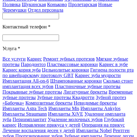
Полянка
Щукинская
Коньково
Пролетарская
Новые
Черемушки
Отдел персонала
Контактный телефон
*
Услуга
*
Все услуги
Кариес
Ремонт зубных протезов
Мягкие зубные
протезы
Пародонтоз
Пластмассовые коронки
Кариес в зубе
Кариес корня зуба
Цельнолитые коронки
Гигиена полости рта
по швейцарскому протоколу GBT
Кариес зуба мудрости
Имплантация All-on-6
Штампованные коронки
Сколько стоит
имплантация всех зубов
Пластиночные зубные протезы
Покрывные зубные протезы
Лигатурные брекеты
Временные
зубные протезы
Зубные протезы Квадротти
Зубной протез
«Бабочка»
Композитные брекеты
Невидимые брекеты
Импланты Astra Tech
Импланты Mis
Импланты Ankylos
Импланты Straumann
Импланты XiVE
Удаление импланта
зуба
Периимплантит
Удаление молочных зубов
Глубокий
кариес
Исправление прикуса у детей
Операция на прикус
Лечение воспаления десен у детей
Импланты Nobel
Рентген
зубов
Протезирование зубов
Зубные импланты
Лечение десен