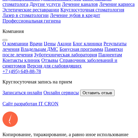
стоматолога
Другие услуги
Лечение каналов
Лечение кариеса
Эстетические реставрации
Круглосуточная стоматология
Лазер в стоматологии
Лечение зубов в кредит
Профессиональная гигиена
Компания
О компании
Врачи
Цены
Акции
Блог клиники
Результаты
лечения
Владельцам ДМС
Бонусная программа
Памятки
после лечения
Зуботехническая лаборатория
Пациентам
Контакты клиник
Отзывы
Справочник заболеваний и
симптомов
Версия для слабовядящих
+7 (495) 649-88-78
Круглосуточная запись на прием
Записаться онлайн
Онлайн сервисы
Оставить отзыв
Сайт разработан IT CRON
Копирование, тиражирование, а равно иное использование