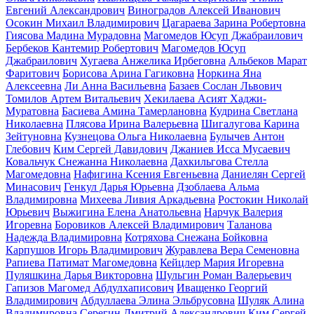
Евгений Александрович
Виноградов Алексей Иванович
Осокин Михаил Владимирович
Цагараева Зарина Робертовна
Гиясова Мадина Мурадовна
Магомедов Юсуп Джабраилович
Бербеков Кантемир Робертович
Магомедов Юсуп
Джабраилович
Хугаева Анжелика Ирбеговна
Альбеков Марат
Фаритович
Борисова Арина Гагиковна
Норкина Яна
Алексеевна
Ли Анна Васильевна
Базаев Сослан Львович
Томилов Артем Витальевич
Хекилаева Асият Хаджи-
Муратовна
Басиева Амина Тамерлановна
Кудрина Светлана
Николаевна
Плясова Ирина Валерьевна
Шигалугова Карина
Зейтуновна
Кузнецова Ольга Николаевна
Булычев Антон
Глебович
Ким Сергей Давидович
Джаниев Исса Мусаевич
Ковальчук Снежанна Николаевна
Дахкильгова Стелла
Магомедовна
Нафигина Ксения Евгеньевна
Даниелян Сергей
Минасович
Генкул Дарья Юрьевна
Дзоблаева Альма
Владимировна
Михеева Ливия Аркадьевна
Ростокин Николай
Юрьевич
Выжигина Елена Анатольевна
Нарчук Валерия
Игоревна
Боровиков Алексей Владимирович
Таланова
Надежда Владимировна
Котряхова Снежана Бойковна
Карпушов Игорь Владимирович
Журавлева Вера Семеновна
Рапиева Патимат Магомедовна
Кейцлер Мария Игоревна
Пуляшкина Дарья Викторовна
Шульгин Роман Валерьевич
Гапизов Магомед Абдулхаписович
Иващенко Георгий
Владимирович
Абдуллаева Элина Эльбрусовна
Шуляк Алина
Владимировна
Серегин Дмитрий Александрович
Ким Сергей