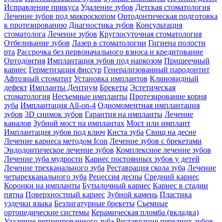
Исправление прикуса
Удаление зубов
Детская стоматология
Лечение зубов под микроскопом
Ортодонтическая подготовка
к протезированию
Диагностика зубов
Консультация
стоматолога
Лечение зубов
Круглосуточная стоматология
Отбеливание зубов
Лазер в стоматологии
Гигиена полости
рта
Рассрочка без первоначального взноса и кредитование
Ортодонтия
Имплантация зубов под наркозом
Пришеечный
кариес
Герметизация фиссур
Генерализованный пародонтит
Афтозный стоматит
Установка имплантов
Клиновидный
дефект
Импланты Дентиум
Брекеты
Эстетическая
стоматология
Несъемные импланты
Протезирование корня
зуба
Имплантация All-on-4
Одномоментная имплантация
зубов
3D снимок зубов
Гарантия на импланты
Лечение
каналов
Зубной мост на имплантах
Мост или имплант
Имплантация зубов под ключ
Киста зуба
Свищ на десне
Лечение кариеса методом Icon
Лечение зубов с брекетами
Эндодонтическое лечение зубов
Комплексное лечение зубов
Лечение зуба мудрости
Кариес постоянных зубов у детей
Лечение трехканального зуба
Реставрация скола зуба
Лечение
четырехканального зуба
Рецессия десны
Средний кариес
Коронки на импланты
Бутылочный кариес
Кариес в стадии
пятна
Поверхностный кариес
Зубной камень
Пластика
уздечки языка
Безлигатурные брекеты
Съемные
ортопедические системы
Керамическая пломба (вкладка)
Удаление ретинированного зуба
Реставрация передних зубов