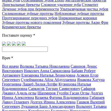
нерва зуба
Отбеливание зубов Zoom
Металлические брекеты
Лингвальные брекеты
Сложное удаление зуба
Стоматит
Лечение зубов при беременности
Ультразвуковая чистка зубов
Силиконовые зубные протезы
Нейлоновые зубные протезы
Протезирование передних зубов
Циркониевые коронки
Зубные протезы нового поколения
Зубные протезы Акри Фри
Керамические брекеты
Поставьте оценку
*
Врач
*
Все врачи
Волкова Татьяна Николаевна
Савинов Денис
Викторович
Николич Анна Саркисовна
Бабаян Роберт
Артакович
Елизарова Наталья Леонидовна
Асякин Егор
Сергеевич
Сулейманова Айла Абдуллаевна
Янакова Хатуна
Георгиевна
Лашеб Лилия Лотфи
Кузнецова Наталья
Владимировна
Саркисов Тигран Самвелович
Сафаров
Джавид Адиль оглы
Шахмиров Гусейн Гасан Оглы
Долгих
Ирина Алексеевна
Козаева Фатима Владимировна
Габараев
Давид Гелаевич
Долгих Ирина Алексеевна
Гашков Валерий
Сергеевич
Лукшанов Баир Александрович
Вольперт Татьяна
Владимировна
Коробицына Екатерина Николаевна