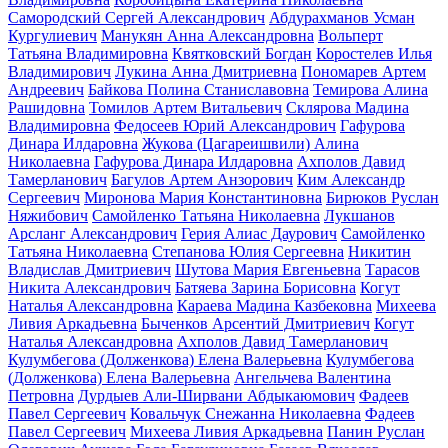
Самородский Сергей Александрович
Абдурахманов Усман
Кургулиевич
Манукян Анна Александровна
Вольперт
Татьяна Владимировна
Квятковский Богдан
Коростелев Илья
Владимирович
Лукина Анна Дмитриевна
Пономарев Артем
Андреевич
Байкова Полина Станиславовна
Темирова Алина
Рашидовна
Томилов Артем Витальевич
Склярова Мадина
Владимировна
Федосеев Юрий Александрович
Гафурова
Динара Илдаровна
Жукова (Цагареишвили) Алина
Николаевна
Гафурова Динара Илдаровна
Ахполов Давид
Тамерланович
Багулов Артем Анзорович
Ким Александр
Сергеевич
Миронова Мария Константиновна
Бирюков Руслан
Няжибович
Самойленко Татьяна Николаевна
Лукшанов
Арсланг Александрович
Герия Алиас Даурович
Самойленко
Татьяна Николаевна
Степанова Юлия Сергеевна
Никитин
Владислав Дмитриевич
Шутова Мария Евгеньевна
Тарасов
Никита Александрович
Батяева Зарина Борисовна
Когут
Наталья Александровна
Караева Мадина Казбековна
Михеева
Ливия Аркадьевна
Быченков Арсентий Дмитриевич
Когут
Наталья Александровна
Ахполов Давид Тамерланович
Кулумбегова (Долженкова) Елена Валерьевна
Кулумбегова
(Долженкова) Елена Валерьевна
Ангельчева Валентина
Петровна
Дурдыев Али-Ширвани Абдыкаюмович
Фадеев
Павел Сергеевич
Ковальчук Снежанна Николаевна
Фадеев
Павел Сергеевич
Михеева Ливия Аркадьевна
Панин Руслан