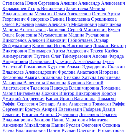
Степанова Юлия Сергеевна
Алешин Александр Алексеевич
Карамышев Игорь Витальевич
Завистяева Мелина
Владиславовна
Мельник Ольга Алексеевна
Остаев Артем
Георгиевич
Федоренко Галина Николаевна
Орешникова
Олеся Юрьевна
Балан Александр Михайлович
Братчикова
Марина Анатольевна
Даниелян Сергей Минасович
Кучер
Ольга Борисовна
Мухаметшина Мадина Руслановна
Виноградов Алексей Иванович
Габибуллаев Эльдар
Фейзулахович
Клименко Игорь Викторович
Ложкин Виктор
Викторович
Пономарев Артем Андреевич
Текеев Казбек
Алимуратович
Таутиев Олег Таймуразович
Апсова Фарида
Алидиновна
Исмаилова Гульмира Алмазбековна
Гусев
Анатолий Романович
Кудзагов Азамат Эдуардович
Сказкин
Владислав Александрович
Фролова Анастасия Игоревна
Кесаонова Амага Сослановна
Янакова Хатуна Георгиевна
Макарова Валентина Ивановна
Курилов Евгений
Анатольевич
Таланова Надежда Владимировна
Ломакина
Мария Витальевна
Ложкин Виктор Викторович
Корсун
Дмитрий Андреевич
Ванян Ирина Вагановна
Товмасян
Раффи Сергеевич
Ботнарь Анна Андреевна
Товмасян Раффи
Сергеевич
Братусь Андрей Евгеньевич
Габараев Давид
Гелаевич
Роганян Аннета Суреновна
Лысенков Герасим
Владимирович
Закиров Наиль Маратович
Мангаева
Анжелика Михайловна
Панин Руслан Олегович
Осокина
Елена Владимировна
Панин Руслан Олегович
Ротмистрова