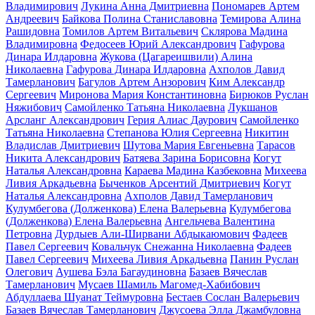
Владимирович
Лукина Анна Дмитриевна
Пономарев Артем
Андреевич
Байкова Полина Станиславовна
Темирова Алина
Рашидовна
Томилов Артем Витальевич
Склярова Мадина
Владимировна
Федосеев Юрий Александрович
Гафурова
Динара Илдаровна
Жукова (Цагареишвили) Алина
Николаевна
Гафурова Динара Илдаровна
Ахполов Давид
Тамерланович
Багулов Артем Анзорович
Ким Александр
Сергеевич
Миронова Мария Константиновна
Бирюков Руслан
Няжибович
Самойленко Татьяна Николаевна
Лукшанов
Арсланг Александрович
Герия Алиас Даурович
Самойленко
Татьяна Николаевна
Степанова Юлия Сергеевна
Никитин
Владислав Дмитриевич
Шутова Мария Евгеньевна
Тарасов
Никита Александрович
Батяева Зарина Борисовна
Когут
Наталья Александровна
Караева Мадина Казбековна
Михеева
Ливия Аркадьевна
Быченков Арсентий Дмитриевич
Когут
Наталья Александровна
Ахполов Давид Тамерланович
Кулумбегова (Долженкова) Елена Валерьевна
Кулумбегова
(Долженкова) Елена Валерьевна
Ангельчева Валентина
Петровна
Дурдыев Али-Ширвани Абдыкаюмович
Фадеев
Павел Сергеевич
Ковальчук Снежанна Николаевна
Фадеев
Павел Сергеевич
Михеева Ливия Аркадьевна
Панин Руслан
Олегович
Аушева Бэла Багаудиновна
Базаев Вячеслав
Тамерланович
Мусаев Шамиль Магомед-Хабибович
Абдуллаева Шуанат Теймуровна
Бестаев Сослан Валерьевич
Базаев Вячеслав Тамерланович
Джусоева Элла Джамбуловна