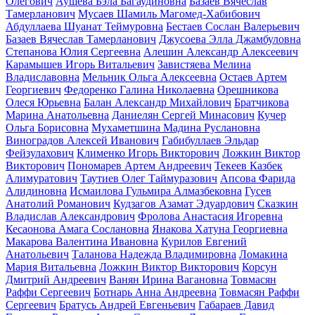
Олегович
Аушева Бэла Багаудиновна
Базаев Вячеслав
Тамерланович
Мусаев Шамиль Магомед-Хабибович
Абдуллаева Шуанат Теймуровна
Бестаев Сослан Валерьевич
Базаев Вячеслав Тамерланович
Джусоева Элла Джамбуловна
Степанова Юлия Сергеевна
Алешин Александр Алексеевич
Карамышев Игорь Витальевич
Завистяева Мелина
Владиславовна
Мельник Ольга Алексеевна
Остаев Артем
Георгиевич
Федоренко Галина Николаевна
Орешникова
Олеся Юрьевна
Балан Александр Михайлович
Братчикова
Марина Анатольевна
Даниелян Сергей Минасович
Кучер
Ольга Борисовна
Мухаметшина Мадина Руслановна
Виноградов Алексей Иванович
Габибуллаев Эльдар
Фейзулахович
Клименко Игорь Викторович
Ложкин Виктор
Викторович
Пономарев Артем Андреевич
Текеев Казбек
Алимуратович
Таутиев Олег Таймуразович
Апсова Фарида
Алидиновна
Исмаилова Гульмира Алмазбековна
Гусев
Анатолий Романович
Кудзагов Азамат Эдуардович
Сказкин
Владислав Александрович
Фролова Анастасия Игоревна
Кесаонова Амага Сослановна
Янакова Хатуна Георгиевна
Макарова Валентина Ивановна
Курилов Евгений
Анатольевич
Таланова Надежда Владимировна
Ломакина
Мария Витальевна
Ложкин Виктор Викторович
Корсун
Дмитрий Андреевич
Ванян Ирина Вагановна
Товмасян
Раффи Сергеевич
Ботнарь Анна Андреевна
Товмасян Раффи
Сергеевич
Братусь Андрей Евгеньевич
Габараев Давид