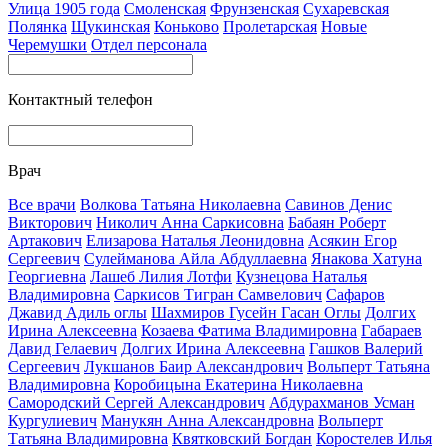
Улица 1905 года
Смоленская
Фрунзенская
Сухаревская
Полянка
Щукинская
Коньково
Пролетарская
Новые
Черемушки
Отдел персонала
Контактный телефон
Врач
Все врачи
Волкова Татьяна Николаевна
Савинов Денис
Викторович
Николич Анна Саркисовна
Бабаян Роберт
Артакович
Елизарова Наталья Леонидовна
Асякин Егор
Сергеевич
Сулейманова Айла Абдуллаевна
Янакова Хатуна
Георгиевна
Лашеб Лилия Лотфи
Кузнецова Наталья
Владимировна
Саркисов Тигран Самвелович
Сафаров
Джавид Адиль оглы
Шахмиров Гусейн Гасан Оглы
Долгих
Ирина Алексеевна
Козаева Фатима Владимировна
Габараев
Давид Гелаевич
Долгих Ирина Алексеевна
Гашков Валерий
Сергеевич
Лукшанов Баир Александрович
Вольперт Татьяна
Владимировна
Коробицына Екатерина Николаевна
Самородский Сергей Александрович
Абдурахманов Усман
Кургулиевич
Манукян Анна Александровна
Вольперт
Татьяна Владимировна
Квятковский Богдан
Коростелев Илья