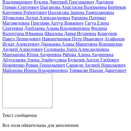
Владимирович
Куклев Дмитрий Григорьевич
Дзадзиев
Герман Сергеевич
Цыганова Анастасия Валерьевна
Бербеков
Кантемир Робертович
Цаллагова Зарина Тамерлановна
Шумилова Лилия Александровна
Рапиева Патимат
Магомедовна
Григорян Артур Воваевич
Гагуа Елена
Сергеевна
Дзоблаева Альма Владимировна
Филина
Валентина Юрьевна
Шкилева Дарья Игоревна
Коркунов
Павел Леонидович
Наконечников Петр Иванович
Агафонов
Игнат Алексеевич
Джикаева Алана Маратовна
Ворошилин
Андрей Алексеевич
Соловьева Злата Александровна
Мартынова Юлия Андреевна
Рябова Алина Андреевна
Абдуллаева Элина Эльбрусовна
Булычев Антон Глебович
Нежевенко Роман Геннадьевич
Саранди Андрей Николаевич
Майорова Ирина Владимировна
Товмасян Ишхан Давитович
Текст сообщения
Все поля обязательны для заполнения