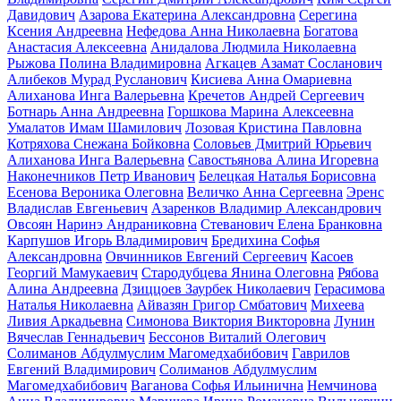
Давидович
Азарова Екатерина Александровна
Серегина
Ксения Андреевна
Нефедова Анна Николаевна
Богатова
Анастасия Алексеевна
Анидалова Людмила Николаевна
Рыжова Полина Владимировна
Агкацев Азамат Сосланович
Алибеков Мурад Русланович
Кисиева Анна Омариевна
Алиханова Инга Валерьевна
Кречетов Андрей Сергеевич
Ботнарь Анна Андреевна
Горшкова Марина Алексеевна
Умалатов Имам Шамилович
Лозовая Кристина Павловна
Котряхова Снежана Бойковна
Соловьев Дмитрий Юрьевич
Алиханова Инга Валерьевна
Савостьянова Алина Игоревна
Наконечников Петр Иванович
Белецкая Наталья Борисовна
Есенова Вероника Олеговна
Величко Анна Сергеевна
Эренс
Владислав Евгеньевич
Азаренков Владимир Александрович
Овсоян Наринэ Андраниковна
Стеванович Елена Бранковна
Карпушов Игорь Владимирович
Бредихина Софья
Александровна
Овчинников Евгений Сергеевич
Касоев
Георгий Мамукаевич
Стародубцева Янина Олеговна
Рябова
Алина Андреевна
Дзиццоев Заурбек Николаевич
Герасимова
Наталья Николаевна
Айвазян Григор Смбатович
Михеева
Ливия Аркадьевна
Симонова Виктория Викторовна
Лунин
Вячеслав Геннадьевич
Бессонов Виталий Олегович
Солиманов Абдулмуслим Магомедхабибович
Гаврилов
Евгений Владимирович
Солиманов Абдулмуслим
Магомедхабибович
Ваганова Софья Ильинична
Немчинова