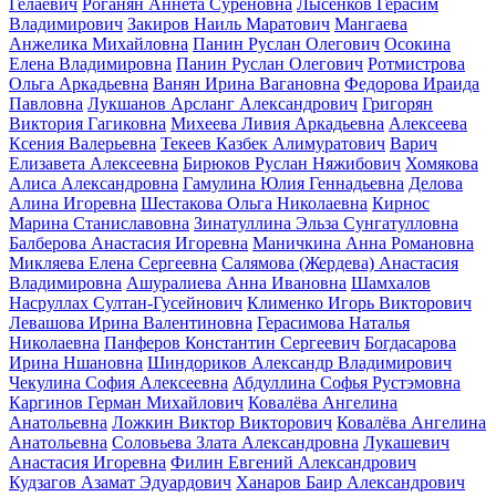
Гелаевич
Роганян Аннета Суреновна
Лысенков Герасим
Владимирович
Закиров Наиль Маратович
Мангаева
Анжелика Михайловна
Панин Руслан Олегович
Осокина
Елена Владимировна
Панин Руслан Олегович
Ротмистрова
Ольга Аркадьевна
Ванян Ирина Вагановна
Федорова Ираида
Павловна
Лукшанов Арсланг Александрович
Григорян
Виктория Гагиковна
Михеева Ливия Аркадьевна
Алексеева
Ксения Валерьевна
Текеев Казбек Алимуратович
Варич
Елизавета Алексеевна
Бирюков Руслан Няжибович
Хомякова
Алиса Александровна
Гамулина Юлия Геннадьевна
Делова
Алина Игоревна
Шестакова Ольга Николаевна
Кирнос
Марина Станиславовна
Зинатуллина Эльза Сунгатулловна
Балберова Анастасия Игоревна
Маничкина Анна Романовна
Микляева Елена Сергеевна
Салямова (Жердева) Анастасия
Владимировна
Ашуралиева Анна Ивановна
Шамхалов
Насруллах Султан-Гусейнович
Клименко Игорь Викторович
Левашова Ирина Валентиновна
Герасимова Наталья
Николаевна
Панферов Константин Сергеевич
Богдасарова
Ирина Ншановна
Шиндориков Александр Владимирович
Чекулина София Алексеевна
Абдуллина Софья Рустэмовна
Каргинов Герман Михайлович
Ковалёва Ангелина
Анатольевна
Ложкин Виктор Викторович
Ковалёва Ангелина
Анатольевна
Соловьева Злата Александровна
Лукашевич
Анастасия Игоревна
Филин Евгений Александрович
Кудзагов Азамат Эдуардович
Ханаров Баир Александрович