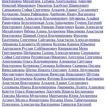
Викторовна
Михайлюк Татьяна Анатольевна
Давидян
Николай Макарович
Умалатов Хасбулат Шамилович
Сапрыкина Софья Сергеевна
Агкацев Азамат Сосланович
Крджацян Лиана Рафиковна
Дарбинян Нвард Вагановна
Шиндориков Александр Владимирович
Абузярова Альфия
Рашидовна
Белолипецкая Алла Аркадьевна
Гуднин Евгений
Викторович
Аркаллаев Рамазан Рашидович
Балан Александр
Михайлович
Рябова Алина Андреевна
Максимова Анастасия
Викторовна
Шамрай Олеся Владимировна
Фролова
Екатерина Сергеевна
Сайганова Анастасия Александровна
Абрамова Елизавета Игоревна
Козлова Карина Юрьевна
Ашуралиев Руслан Сойбжанович
Квирквелия Мери
Григорьевна
Шебашова Галина Александровна
Сапрыкина
Софья Сергеевна
Реснянская (Иванова) Ангелина Сергеевна
Анисенкова Ольга Владимировна
Алешкина Светлана
Викторовна
Котряхова Снежана Бойковна
Скачкова Оксана
Вячеславовна
Щитко Никита Олегович
Алиев Абдулмалик
Магомедович
Константинов Вячеслав Николаевич
Шутова
Мария Евгеньевна
Козаева Фатима Владимировна
Карташева
Анастасия Викторовна
Агкацев Азамат Сосланович
Соловьева Ирина Владимировна
Джимиева Лолита Алановна
Ковтун Ольга Николаевна
Лацужба Ираида Беслановна
Гиясова Мадина Мурадовна
Мартынова Юлия Андреевна
Агович Мелиса Фикретовна
Ногаева Нина Таймуразовна
Плюснина Александра Васильевна
Гаврилов Евгений