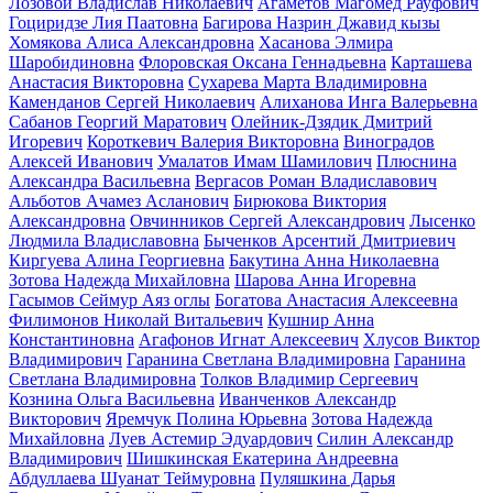
Лозовой Владислав Николаевич
Агаметов Магомед Рауфович
Гоциридзе Лия Паатовна
Багирова Назрин Джавид кызы
Хомякова Алиса Александровна
Хасанова Элмира
Шаробидиновна
Флоровская Оксана Геннадьевна
Карташева
Анастасия Викторовна
Сухарева Марта Владимировна
Каменданов Сергей Николаевич
Алиханова Инга Валерьевна
Сабанов Георгий Маратович
Олейник-Дзядик Дмитрий
Игоревич
Короткевич Валерия Викторовна
Виноградов
Алексей Иванович
Умалатов Имам Шамилович
Плюснина
Александра Васильевна
Вергасов Роман Владиславович
Альботов Ачамез Асланович
Бирюкова Виктория
Александровна
Овчинников Сергей Александрович
Лысенко
Людмила Владиславовна
Быченков Арсентий Дмитриевич
Киргуева Алина Георгиевна
Бакутина Анна Николаевна
Зотова Надежда Михайловна
Шарова Анна Игоревна
Гасымов Сеймур Аяз оглы
Богатова Анастасия Алексеевна
Филимонов Николай Витальевич
Кушнир Анна
Константиновна
Агафонов Игнат Алексеевич
Хлусов Виктор
Владимирович
Гаранина Светлана Владимировна
Гаранина
Светлана Владимировна
Толков Владимир Сергеевич
Кознина Ольга Васильевна
Иванченков Александр
Викторович
Яремчук Полина Юрьевна
Зотова Надежда
Михайловна
Луев Астемир Эдуардович
Силин Александр
Владимирович
Шишкинская Екатерина Андреевна
Абдуллаева Шуанат Теймуровна
Пуляшкина Дарья