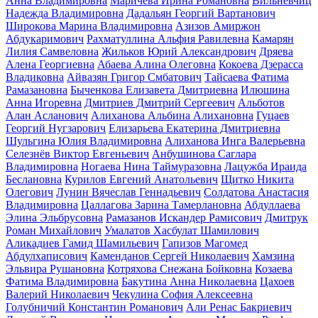
Анна Владимировна
Маричева Ирина Романовна
Вильневчиц
Надежда Владимировна
Дадальян Георгий Вартанович
Широкова Марина Владимировна
Азизов Амиржон
Абдукаримович
Рахматуллина Альфия Равилевна
Камарян
Лилия Самвеловна
Жильков Юрий Александрович
Дряева
Алена Георгиевна
Абаева Алина Олеговна
Кокоева Дзерасса
Владиковна
Айвазян Григор Смбатович
Тайсаева Фатима
Рамазановна
Быченкова Елизавета Дмитриевна
Илюшина
Анна Игоревна
Дмитриев Дмитрий Сергеевич
Альботов
Алан Асланович
Алиханова Альбина Алихановна
Гуцаев
Георгий Нугзарович
Елизарьева Екатерина Дмитриевна
Шульгина Юлия Владимировна
Алиханова Инга Валерьевна
Селезнёв Виктор Евгеньевич
Анбушинова Саглара
Владимировна
Ногаева Нина Таймуразовна
Лацужба Ираида
Беслановна
Курилов Евгений Анатольевич
Щитко Никита
Олегович
Лунин Вячеслав Геннадьевич
Солдатова Анастасия
Владимировна
Цаллагова Зарина Тамерлановна
Абдуллаева
Элина Эльбрусовна
Рамазанов Искандер Рамисович
Дмитрук
Роман Михайлович
Умалатов Хасбулат Шамилович
Аликадиев Гамид Шамильевич
Гапизов Магомед
Абдулхаписович
Каменданов Сергей Николаевич
Хамзина
Эльвира Рушановна
Котряхова Снежана Бойковна
Козаева
Фатима Владимировна
Бакутина Анна Николаевна
Цахоев
Валерий Николаевич
Чекулина София Алексеевна
Голубничий Константин Романович
Али Ренас Бакриевич