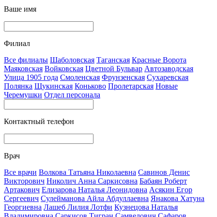
Ваше имя
Филиал
Все филиалы
Шаболовская
Таганская
Красные Ворота
Маяковская
Войковская
Цветной Бульвар
Автозаводская
Улица 1905 года
Смоленская
Фрунзенская
Сухаревская
Полянка
Щукинская
Коньково
Пролетарская
Новые
Черемушки
Отдел персонала
Контактный телефон
Врач
Все врачи
Волкова Татьяна Николаевна
Савинов Денис
Викторович
Николич Анна Саркисовна
Бабаян Роберт
Артакович
Елизарова Наталья Леонидовна
Асякин Егор
Сергеевич
Сулейманова Айла Абдуллаевна
Янакова Хатуна
Георгиевна
Лашеб Лилия Лотфи
Кузнецова Наталья
Владимировна
Саркисов Тигран Самвелович
Сафаров