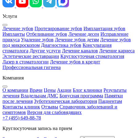
Услуги
Лечение зубов
Протезирование зубов
Имплантация зубов
Импланты
Отбеливание зубов
Лечение десен
Исправление
прикуса
Удаление зубов
Лечение зубов детям
Лечение зубов
под микроскопом
Диагностика зубов
Консультация
стоматолога
Другие услуги
Лечение каналов
Лечение кариеса
Эстетические реставрации
Круглосуточная стоматология
Лазер в стоматологии
Лечение зубов в кредит
Профессиональная гигиена
Компания
О компании
Врачи
Цены
Акции
Блог клиники
Результаты
лечения
Владельцам ДМС
Бонусная программа
Памятки
после лечения
Зуботехническая лаборатория
Пациентам
Контакты клиник
Отзывы
Справочник заболеваний и
симптомов
Версия для слабовядящих
+7 (495) 649-88-78
Круглосуточная запись на прием