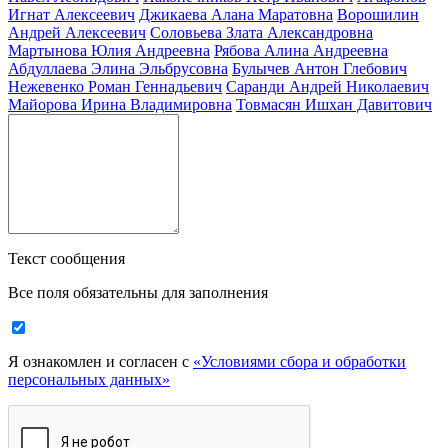
Игнат Алексеевич
Джикаева Алана Маратовна
Ворошилин
Андрей Алексеевич
Соловьева Злата Александровна
Мартынова Юлия Андреевна
Рябова Алина Андреевна
Абдуллаева Элина Эльбрусовна
Булычев Антон Глебович
Нежевенко Роман Геннадьевич
Саранди Андрей Николаевич
Майорова Ирина Владимировна
Товмасян Ишхан Давитович
Текст сообщения
Все поля обязательны для заполнения
Я ознакомлен и согласен с
«Условиями сбора и обработки
персональных данных»