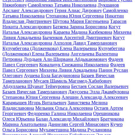
Няжибович
Самойленко Татьяна Николаевна
Лукшанов
Арсланг Александрович
Герия Алиас Даурович
Самойленко
Татьяна Николаевна
Степанова Юлия Сергеевна
Никитин
Владислав Дмитриевич
Шутова Мария Евгеньевна
Тарасов
Никита Александрович
Батяева Зарина Борисовна
Когут
Наталья Александровна
Караева Мадина Казбековна
Михеева
Ливия Аркадьевна
Быченков Арсентий Дмитриевич
Когут
Наталья Александровна
Ахполов Давид Тамерланович
Кулумбегова (Долженкова) Елена Валерьевна
Кулумбегова
(Долженкова) Елена Валерьевна
Ангельчева Валентина
Петровна
Дурдыев Али-Ширвани Абдыкаюмович
Фадеев
Павел Сергеевич
Ковальчук Снежанна Николаевна
Фадеев
Павел Сергеевич
Михеева Ливия Аркадьевна
Панин Руслан
Олегович
Аушева Бэла Багаудиновна
Базаев Вячеслав
Тамерланович
Мусаев Шамиль Магомед-Хабибович
Абдуллаева Шуанат Теймуровна
Бестаев Сослан Валерьевич
Базаев Вячеслав Тамерланович
Джусоева Элла Джамбуловна
Степанова Юлия Сергеевна
Алешин Александр Алексеевич
Карамышев Игорь Витальевич
Завистяева Мелина
Владиславовна
Мельник Ольга Алексеевна
Остаев Артем
Георгиевич
Федоренко Галина Николаевна
Орешникова
Олеся Юрьевна
Балан Александр Михайлович
Братчикова
Марина Анатольевна
Даниелян Сергей Минасович
Кучер
Ольга Борисовна
Мухаметшина Мадина Руслановна