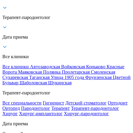
Терапевт-пародонтолог
Дата приема
Все клиники
Все клиники
Автозаводская
Войковская
Коньково
Красные
Ворота
Маяковская
Полянка
Пролетарская
Смоленская
Сухаревская
Таганская
Улица 1905 года
Фрунзенская
Цветной
Бульвар
Шаболовская
Щукинская
Терапевт-пародонтолог
Все специальности
Гигиенист
Детский стоматолог
Ортодонт
Ортопед
Пародонтолог
Терапевт
Терапевт-пародонтолог
Хирург
Хирург-имплантолог
Хирург-пародонтолог
Дата приема