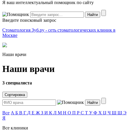
Я ваш интеллектуальный помощник по сайту
Введите поисковый запрос
Стоматология Зуб.ру - сеть стоматологических клиник в
Москве
Наши врачи
Наши врачи
3 специалиста
Сортировка
Все
А
Б
В
Г
Д
Е
Ж
З
И
К
Л
М
Н
О
П
Р
С
Т
У
Ф
Х
Ц
Ч
Ш
Щ
Э
Я
Все клиники