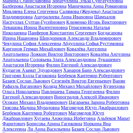
Марина Станиславовна
Зинатуллина Эльза Сунгатулловна
Балберова Анастасия Игоревна
Маничкина Анна Романовна
Микляева Елена Сергеевна
Салямова (Жердева) Анастасия
Владимировна
Ашуралиева Анна Ивановна
Шамхалов
Насруллах Султан-Гусейнович
Клименко Игорь Викторович
Левашова Ирина Валентиновна
Герасимова Наталья
Николаевна
Панферов Константин Сергеевич
Богдасарова
Ирина Ншановна
Шиндориков Александр Владимирович
Чекулина София Алексеевна
Абдуллина Софья Рустэмовна
Каргинов Герман Михайлович
Ковалёва Ангелина
Анатольевна
Ложкин Виктор Викторович
Ковалёва Ангелина
Анатольевна
Соловьева Злата Александровна
Лукашевич
Анастасия Игоревна
Филин Евгений Александрович
Кудзагов Азамат Эдуардович
Ханаров Баир Александрович
Григорян Бэлла Гагиковна
Бербеков Кантемир Робертович
Базаев Сослан Львович
Селезнёв Виктор Евгеньевич
Ванян
Рафаэль Ваганович
Коляда Михаил Михайлович
Кузнецова
Ольга Николаевна
Павлищева Тамара Георгиевна
Филин
Евгений Александрович
Виноградов Алексей Иванович
Осокин Михаил Владимирович
Цагараева Зарина Робертовна
Гиясова Мадина Мурадовна
Магомедов Юсуп Джабраилович
Бербеков Кантемир Робертович
Магомедов Юсуп
Джабраилович
Хугаева Анжелика Ирбеговна
Альбеков Марат
Фаритович
Борисова Арина Гагиковна
Норкина Яна
Алексеевна
Ли Анна Васильевна
Базаев Сослан Львович