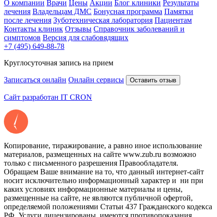
О компании
Врачи
Цены
Акции
Блог клиники
Результаты
лечения
Владельцам ДМС
Бонусная программа
Памятки
после лечения
Зуботехническая лаборатория
Пациентам
Контакты клиник
Отзывы
Справочник заболеваний и
симптомов
Версия для слабовядящих
+7 (495) 649-88-78
Круглосуточная запись на прием
Записаться онлайн
Онлайн сервисы
Оставить отзыв
Сайт разработан IT CRON
Копирование, тиражирование, а равно иное использование
материалов, размещенных на сайте www.zub.ru возможно
только с письменного разрешения Правообладателя.
Обращаем Ваше внимание на то, что данный интернет-сайт
носит исключительно информационный характер и ни при
каких условиях информационные материалы и цены,
размещенные на сайте, не являются публичной офертой,
определяемой положениями Статьи 437 Гражданского кодекса
РФ. Услуги лицензированы. имеются противопоказания.