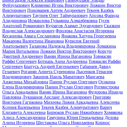
Виноградов Алексей Иванович
Габибуллаев Эльдар
Фейзулахович
Клименко Игорь Викторович
Ложкин Виктор
Викторович
Пономарев Артем Андреевич
Текеев Казбек
Алимуратович
Таутиев Олег Таймуразович
Апсова Фарида
Алидиновна
Исмаилова Гульмира Алмазбековна
Гусев
Анатолий Романович
Кудзагов Азамат Эдуардович
Сказкин
Владислав Александрович
Фролова Анастасия Игоревна
Кесаонова Амага Сослановна
Янакова Хатуна Георгиевна
Макарова Валентина Ивановна
Курилов Евгений
Анатольевич
Таланова Надежда Владимировна
Ломакина
Мария Витальевна
Ложкин Виктор Викторович
Корсун
Дмитрий Андреевич
Ванян Ирина Вагановна
Товмасян
Раффи Сергеевич
Ботнарь Анна Андреевна
Товмасян Раффи
Сергеевич
Братусь Андрей Евгеньевич
Габараев Давид
Гелаевич
Роганян Аннета Суреновна
Лысенков Герасим
Владимирович
Закиров Наиль Маратович
Мангаева
Анжелика Михайловна
Панин Руслан Олегович
Осокина
Елена Владимировна
Панин Руслан Олегович
Ротмистрова
Ольга Аркадьевна
Ванян Ирина Вагановна
Федорова Ираида
Павловна
Лукшанов Арсланг Александрович
Григорян
Виктория Гагиковна
Михеева Ливия Аркадьевна
Алексеева
Ксения Валерьевна
Текеев Казбек Алимуратович
Варич
Елизавета Алексеевна
Бирюков Руслан Няжибович
Хомякова
Алиса Александровна
Гамулина Юлия Геннадьевна
Делова
Алина Игоревна
Шестакова Ольга Николаевна
Кирнос