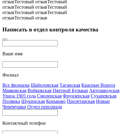
отзывТестовый отзывТестовый
отзывТестовый отзывТестовый
отзывТестовый отзывТестовый
отзывТестовый отзыв
Написать в отдел контроля качества
Ваше имя
Филиал
Все филиалы
Шаболовская
Таганская
Красные Ворота
Маяковская
Войковская
Цветной Бульвар
Автозаводская
Улица 1905 года
Смоленская
Фрунзенская
Сухаревская
Полянка
Щукинская
Коньково
Пролетарская
Новые
Черемушки
Отдел персонала
Контактный телефон