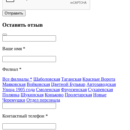
Оставить отзыв
Ваше имя
*
Филиал
*
Все филиалы
*
Шаболовская
Таганская
Красные Ворота
Маяковская
Войковская
Цветной Бульвар
Автозаводская
Улица 1905 года
Смоленская
Фрунзенская
Сухаревская
Полянка
Щукинская
Коньково
Пролетарская
Новые
Черемушки
Отдел персонала
Контактный телефон
*