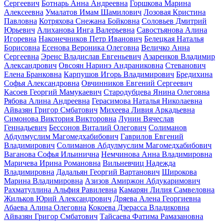
Сергеевич
Ботнарь Анна Андреевна
Горшкова Марина
Алексеевна
Умалатов Имам Шамилович
Лозовая Кристина
Павловна
Котряхова Снежана Бойковна
Соловьев Дмитрий
Юрьевич
Алиханова Инга Валерьевна
Савостьянова Алина
Игоревна
Наконечников Петр Иванович
Белецкая Наталья
Борисовна
Есенова Вероника Олеговна
Величко Анна
Сергеевна
Эренс Владислав Евгеньевич
Азаренков Владимир
Александрович
Овсоян Наринэ Андраниковна
Стеванович
Елена Бранковна
Карпушов Игорь Владимирович
Бредихина
Софья Александровна
Овчинников Евгений Сергеевич
Касоев Георгий Мамукаевич
Стародубцева Янина Олеговна
Рябова Алина Андреевна
Герасимова Наталья Николаевна
Айвазян Григор Смбатович
Михеева Ливия Аркадьевна
Симонова Виктория Викторовна
Лунин Вячеслав
Геннадьевич
Бессонов Виталий Олегович
Солиманов
Абдулмуслим Магомедхабибович
Гаврилов Евгений
Владимирович
Солиманов Абдулмуслим Магомедхабибович
Ваганова Софья Ильинична
Немчинова Анна Владимировна
Маричева Ирина Романовна
Вильневчиц Надежда
Владимировна
Дадальян Георгий Вартанович
Широкова
Марина Владимировна
Азизов Амиржон Абдукаримович
Рахматуллина Альфия Равилевна
Камарян Лилия Самвеловна
Жильков Юрий Александрович
Дряева Алена Георгиевна
Абаева Алина Олеговна
Кокоева Дзерасса Владиковна
Айвазян Григор Смбатович
Тайсаева Фатима Рамазановна