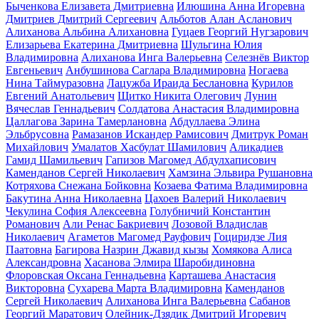
Быченкова Елизавета Дмитриевна
Илюшина Анна Игоревна
Дмитриев Дмитрий Сергеевич
Альботов Алан Асланович
Алиханова Альбина Алихановна
Гуцаев Георгий Нугзарович
Елизарьева Екатерина Дмитриевна
Шульгина Юлия
Владимировна
Алиханова Инга Валерьевна
Селезнёв Виктор
Евгеньевич
Анбушинова Саглара Владимировна
Ногаева
Нина Таймуразовна
Лацужба Ираида Беслановна
Курилов
Евгений Анатольевич
Щитко Никита Олегович
Лунин
Вячеслав Геннадьевич
Солдатова Анастасия Владимировна
Цаллагова Зарина Тамерлановна
Абдуллаева Элина
Эльбрусовна
Рамазанов Искандер Рамисович
Дмитрук Роман
Михайлович
Умалатов Хасбулат Шамилович
Аликадиев
Гамид Шамильевич
Гапизов Магомед Абдулхаписович
Каменданов Сергей Николаевич
Хамзина Эльвира Рушановна
Котряхова Снежана Бойковна
Козаева Фатима Владимировна
Бакутина Анна Николаевна
Цахоев Валерий Николаевич
Чекулина София Алексеевна
Голубничий Константин
Романович
Али Ренас Бакриевич
Лозовой Владислав
Николаевич
Агаметов Магомед Рауфович
Гоциридзе Лия
Паатовна
Багирова Назрин Джавид кызы
Хомякова Алиса
Александровна
Хасанова Элмира Шаробидиновна
Флоровская Оксана Геннадьевна
Карташева Анастасия
Викторовна
Сухарева Марта Владимировна
Каменданов
Сергей Николаевич
Алиханова Инга Валерьевна
Сабанов
Георгий Маратович
Олейник-Дзядик Дмитрий Игоревич