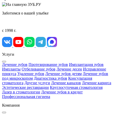
Заботимся о вашей улыбке
с 1998 г.
Услуги
Лечение зубов
Протезирование зубов
Имплантация зубов
Импланты
Отбеливание зубов
Лечение десен
Исправление
прикуса
Удаление зубов
Лечение зубов детям
Лечение зубов
под микроскопом
Диагностика зубов
Консультация
стоматолога
Другие услуги
Лечение каналов
Лечение кариеса
Эстетические реставрации
Круглосуточная стоматология
Лазер в стоматологии
Лечение зубов в кредит
Профессиональная гигиена
Компания