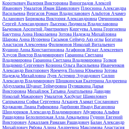
Короткевич Валерия Викторовна
Виноградов Алексей
Иванович
Умалатов Имам Шамилович
Плюснина Александра
Васильевна
Вергасов Роман Владиславович
Альботов Ачамез
Асланович
Бирюкова Виктория Александровна
Овчинников
Сергей Александрович
Лысенко Людмила Владиславовна
Быченков Арсентий Дмитриевич
Киргуева Алина Георгиевна
Бакутина Анна Николаевна
Зотова Надежда Михайловна
Шарова Анна Игоревна
Гасымов Сеймур Аяз оглы
Богатова
Анастасия Алексеевна
Филимонов Николай Витальевич
Кушнир Анна Константиновна
Агафонов Игнат Алексеевич
Хлусов Виктор Владимирович
Гаранина Светлана
Владимировна
Гаранина Светлана Владимировна
Толков
Владимир Сергеевич
Кознина Ольга Васильевна
Иванченков
Александр Викторович
Яремчук Полина Юрьевна
Зотова
Надежда Михайловна
Луев Астемир Эдуардович
Силин
Александр Владимирович
Шишкинская Екатерина Андреевна
Абдуллаева Шуанат Теймуровна
Пуляшкина Дарья
Викторовна
Михайлюк Татьяна Анатольевна
Давидян
Николай Макарович
Умалатов Хасбулат Шамилович
Сапрыкина Софья Сергеевна
Агкацев Азамат Сосланович
Крджацян Лиана Рафиковна
Дарбинян Нвард Вагановна
Шиндориков Александр Владимирович
Абузярова Альфия
Рашидовна
Белолипецкая Алла Аркадьевна
Гуднин Евгений
Викторович
Аркаллаев Рамазан Рашидович
Балан Александр
Михайлович
Рябова Алина Андреевна
Максимова Анастасия