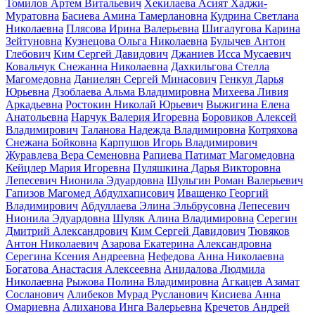
Томилов Артем Витальевич
Хекилаева Асият Хаджи-
Муратовна
Басиева Амина Тамерлановна
Кудрина Светлана
Николаевна
Плясова Ирина Валерьевна
Шигалугова Карина
Зейтуновна
Кузнецова Ольга Николаевна
Булычев Антон
Глебович
Ким Сергей Давидович
Джаниев Исса Мусаевич
Ковальчук Снежанна Николаевна
Дахкильгова Стелла
Магомедовна
Даниелян Сергей Минасович
Генкул Дарья
Юрьевна
Дзоблаева Альма Владимировна
Михеева Ливия
Аркадьевна
Ростокин Николай Юрьевич
Выжигина Елена
Анатольевна
Нарчук Валерия Игоревна
Боровиков Алексей
Владимирович
Таланова Надежда Владимировна
Котряхова
Снежана Бойковна
Карпушов Игорь Владимирович
Журавлева Вера Семеновна
Рапиева Патимат Магомедовна
Кейцлер Мария Игоревна
Пуляшкина Дарья Викторовна
Лепесевич Нионила Эдуардовна
Шульгин Роман Валерьевич
Гапизов Магомед Абдулхаписович
Иващенко Георгий
Владимирович
Абдуллаева Элина Эльбрусовна
Лепесевич
Нионила Эдуардовна
Шуляк Алина Владимировна
Серегин
Дмитрий Александрович
Ким Сергей Давидович
Тювяков
Антон Николаевич
Азарова Екатерина Александровна
Серегина Ксения Андреевна
Нефедова Анна Николаевна
Богатова Анастасия Алексеевна
Анидалова Людмила
Николаевна
Рыжова Полина Владимировна
Агкацев Азамат
Сосланович
Алибеков Мурад Русланович
Кисиева Анна
Омариевна
Алиханова Инга Валерьевна
Кречетов Андрей