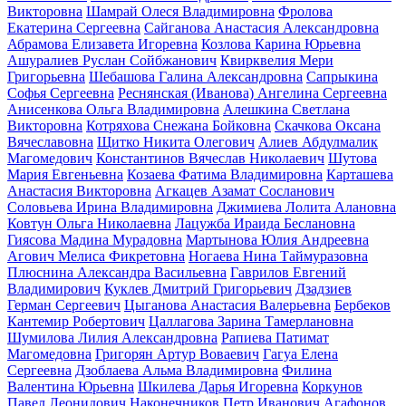
Викторовна
Шамрай Олеся Владимировна
Фролова
Екатерина Сергеевна
Сайганова Анастасия Александровна
Абрамова Елизавета Игоревна
Козлова Карина Юрьевна
Ашуралиев Руслан Сойбжанович
Квирквелия Мери
Григорьевна
Шебашова Галина Александровна
Сапрыкина
Софья Сергеевна
Реснянская (Иванова) Ангелина Сергеевна
Анисенкова Ольга Владимировна
Алешкина Светлана
Викторовна
Котряхова Снежана Бойковна
Скачкова Оксана
Вячеславовна
Щитко Никита Олегович
Алиев Абдулмалик
Магомедович
Константинов Вячеслав Николаевич
Шутова
Мария Евгеньевна
Козаева Фатима Владимировна
Карташева
Анастасия Викторовна
Агкацев Азамат Сосланович
Соловьева Ирина Владимировна
Джимиева Лолита Алановна
Ковтун Ольга Николаевна
Лацужба Ираида Беслановна
Гиясова Мадина Мурадовна
Мартынова Юлия Андреевна
Агович Мелиса Фикретовна
Ногаева Нина Таймуразовна
Плюснина Александра Васильевна
Гаврилов Евгений
Владимирович
Куклев Дмитрий Григорьевич
Дзадзиев
Герман Сергеевич
Цыганова Анастасия Валерьевна
Бербеков
Кантемир Робертович
Цаллагова Зарина Тамерлановна
Шумилова Лилия Александровна
Рапиева Патимат
Магомедовна
Григорян Артур Воваевич
Гагуа Елена
Сергеевна
Дзоблаева Альма Владимировна
Филина
Валентина Юрьевна
Шкилева Дарья Игоревна
Коркунов
Павел Леонидович
Наконечников Петр Иванович
Агафонов