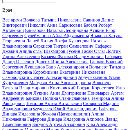
Врач
Все врачи
Волкова Татьяна Николаевна
Савинов Денис
Викторович
Николич Анна Саркисовна
Бабаян Роберт
Артакович
Елизарова Наталья Леонидовна
Асякин Егор
Сергеевич
Сулейманова Айла Абдуллаевна
Янакова Хатуна
Георгиевна
Лашеб Лилия Лотфи
Кузнецова Наталья
Владимировна
Саркисов Тигран Самвелович
Сафаров
Джавид Адиль оглы
Шахмиров Гусейн Гасан Оглы
Долгих
Ирина Алексеевна
Козаева Фатима Владимировна
Габараев
Давид Гелаевич
Долгих Ирина Алексеевна
Гашков Валерий
Сергеевич
Лукшанов Баир Александрович
Вольперт Татьяна
Владимировна
Коробицына Екатерина Николаевна
Самородский Сергей Александрович
Абдурахманов Усман
Кургулиевич
Манукян Анна Александровна
Вольперт
Татьяна Владимировна
Квятковский Богдан
Коростелев Илья
Владимирович
Лукина Анна Дмитриевна
Пономарев Артем
Андреевич
Байкова Полина Станиславовна
Темирова Алина
Рашидовна
Томилов Артем Витальевич
Склярова Мадина
Владимировна
Федосеев Юрий Александрович
Гафурова
Динара Илдаровна
Жукова (Цагареишвили) Алина
Николаевна
Гафурова Динара Илдаровна
Ахполов Давид
Тамерланович
Багулов Артем Анзорович
Ким Александр
Сергеевич
Миронова Мария Константиновна
Бирюков Руслан