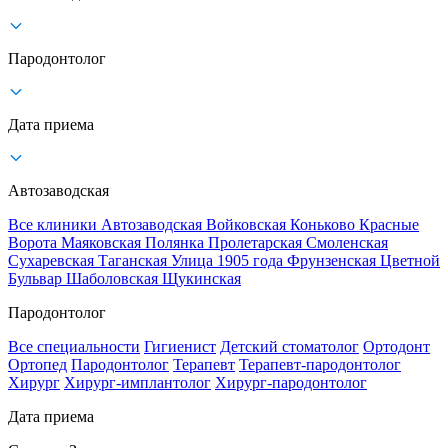
Пародонтолог
Дата приема
Автозаводская
Все клиники
Автозаводская
Войковская
Коньково
Красные
Ворота
Маяковская
Полянка
Пролетарская
Смоленская
Сухаревская
Таганская
Улица 1905 года
Фрунзенская
Цветной
Бульвар
Шаболовская
Щукинская
Пародонтолог
Все специальности
Гигиенист
Детский стоматолог
Ортодонт
Ортопед
Пародонтолог
Терапевт
Терапевт-пародонтолог
Хирург
Хирург-имплантолог
Хирург-пародонтолог
Дата приема