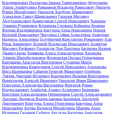
Владимировна
Цаллагова Зарина Тамерлановна
Абдуллаева
Элина Эльбрусовна
Рамазанов Искандер Рамисович
Дмитрук
Роман Михайлович
Умалатов Хасбулат Шамилович
Аликадиев Гамид Шамильевич
Гапизов Магомед
Абдулхаписович
Каменданов Сергей Николаевич
Хамзина
Эльвира Рушановна
Котряхова Снежана Бойковна
Козаева
Фатима Владимировна
Бакутина Анна Николаевна
Цахоев
Валерий Николаевич
Чекулина София Алексеевна
Ахмедова
Надежда Алексеевна
Голубничий Константин Романович
Али
Ренас Бакриевич
Лозовой Владислав Николаевич
Агаметов
Магомед Рауфович
Гоциридзе Лия Паатовна
Багирова Назрин
Джавид кызы
Хомякова Алиса Александровна
Хасанова
Элмира Шаробидиновна
Флоровская Оксана Геннадьевна
Карташева Анастасия Викторовна
Сухарева Марта
Владимировна
Каменданов Сергей Николаевич
Алиханова
Инга Валерьевна
Сабанов Георгий Маратович
Олейник-
Дзядик Дмитрий Игоревич
Короткевич Валерия Викторовна
Виноградов Алексей Иванович
Умалатов Имам Шамилович
Плюснина Александра Васильевна
Вергасов Роман
Владиславович
Альботов Ачамез Асланович
Бирюкова
Виктория Александровна
Овчинников Сергей Александрович
Лысенко Людмила Владиславовна
Быченков Арсентий
Дмитриевич
Киргуева Алина Георгиевна
Бакутина Анна
Николаевна
Зотова Надежда Михайловна
Шарова Анна
Игоревна
Гасымов Сеймур Аяз оглы
Богатова Анастасия