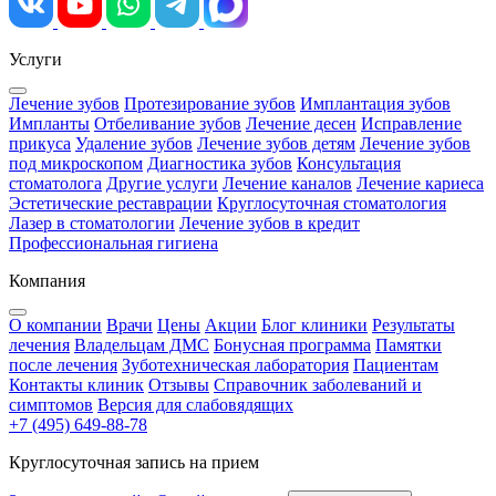
Услуги
Лечение зубов
Протезирование зубов
Имплантация зубов
Импланты
Отбеливание зубов
Лечение десен
Исправление
прикуса
Удаление зубов
Лечение зубов детям
Лечение зубов
под микроскопом
Диагностика зубов
Консультация
стоматолога
Другие услуги
Лечение каналов
Лечение кариеса
Эстетические реставрации
Круглосуточная стоматология
Лазер в стоматологии
Лечение зубов в кредит
Профессиональная гигиена
Компания
О компании
Врачи
Цены
Акции
Блог клиники
Результаты
лечения
Владельцам ДМС
Бонусная программа
Памятки
после лечения
Зуботехническая лаборатория
Пациентам
Контакты клиник
Отзывы
Справочник заболеваний и
симптомов
Версия для слабовядящих
+7 (495) 649-88-78
Круглосуточная запись на прием