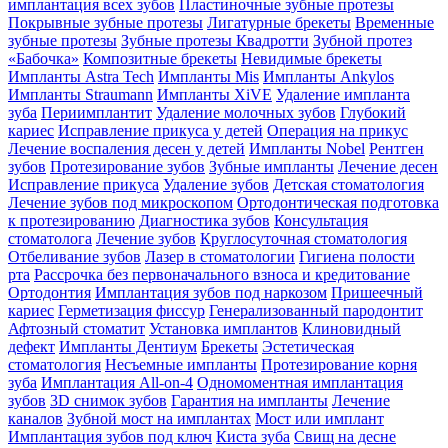
имплантация всех зубов
Пластиночные зубные протезы
Покрывные зубные протезы
Лигатурные брекеты
Временные
зубные протезы
Зубные протезы Квадротти
Зубной протез
«Бабочка»
Композитные брекеты
Невидимые брекеты
Импланты Astra Tech
Импланты Mis
Импланты Ankylos
Импланты Straumann
Импланты XiVE
Удаление импланта
зуба
Периимплантит
Удаление молочных зубов
Глубокий
кариес
Исправление прикуса у детей
Операция на прикус
Лечение воспаления десен у детей
Импланты Nobel
Рентген
зубов
Протезирование зубов
Зубные импланты
Лечение десен
Исправление прикуса
Удаление зубов
Детская стоматология
Лечение зубов под микроскопом
Ортодонтическая подготовка
к протезированию
Диагностика зубов
Консультация
стоматолога
Лечение зубов
Круглосуточная стоматология
Отбеливание зубов
Лазер в стоматологии
Гигиена полости
рта
Рассрочка без первоначального взноса и кредитование
Ортодонтия
Имплантация зубов под наркозом
Пришеечный
кариес
Герметизация фиссур
Генерализованный пародонтит
Афтозный стоматит
Установка имплантов
Клиновидный
дефект
Импланты Дентиум
Брекеты
Эстетическая
стоматология
Несъемные импланты
Протезирование корня
зуба
Имплантация All-on-4
Одномоментная имплантация
зубов
3D снимок зубов
Гарантия на импланты
Лечение
каналов
Зубной мост на имплантах
Мост или имплант
Имплантация зубов под ключ
Киста зуба
Свищ на десне