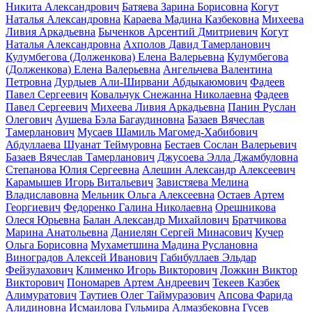
Никита Александрович
Батяева Зарина Борисовна
Когут
Наталья Александровна
Караева Мадина Казбековна
Михеева
Ливия Аркадьевна
Быченков Арсентий Дмитриевич
Когут
Наталья Александровна
Ахполов Давид Тамерланович
Кулумбегова (Долженкова) Елена Валерьевна
Кулумбегова
(Долженкова) Елена Валерьевна
Ангельчева Валентина
Петровна
Дурдыев Али-Ширвани Абдыкаюмович
Фадеев
Павел Сергеевич
Ковальчук Снежанна Николаевна
Фадеев
Павел Сергеевич
Михеева Ливия Аркадьевна
Панин Руслан
Олегович
Аушева Бэла Багаудиновна
Базаев Вячеслав
Тамерланович
Мусаев Шамиль Магомед-Хабибович
Абдуллаева Шуанат Теймуровна
Бестаев Сослан Валерьевич
Базаев Вячеслав Тамерланович
Джусоева Элла Джамбуловна
Степанова Юлия Сергеевна
Алешин Александр Алексеевич
Карамышев Игорь Витальевич
Завистяева Мелина
Владиславовна
Мельник Ольга Алексеевна
Остаев Артем
Георгиевич
Федоренко Галина Николаевна
Орешникова
Олеся Юрьевна
Балан Александр Михайлович
Братчикова
Марина Анатольевна
Даниелян Сергей Минасович
Кучер
Ольга Борисовна
Мухаметшина Мадина Руслановна
Виноградов Алексей Иванович
Габибуллаев Эльдар
Фейзулахович
Клименко Игорь Викторович
Ложкин Виктор
Викторович
Пономарев Артем Андреевич
Текеев Казбек
Алимуратович
Таутиев Олег Таймуразович
Апсова Фарида
Алидиновна
Исмаилова Гульмира Алмазбековна
Гусев