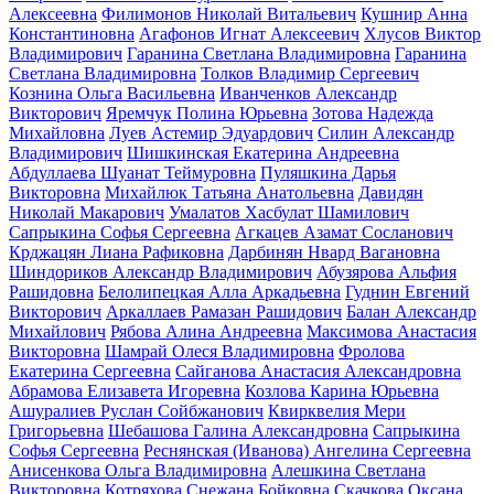
Алексеевна
Филимонов Николай Витальевич
Кушнир Анна
Константиновна
Агафонов Игнат Алексеевич
Хлусов Виктор
Владимирович
Гаранина Светлана Владимировна
Гаранина
Светлана Владимировна
Толков Владимир Сергеевич
Кознина Ольга Васильевна
Иванченков Александр
Викторович
Яремчук Полина Юрьевна
Зотова Надежда
Михайловна
Луев Астемир Эдуардович
Силин Александр
Владимирович
Шишкинская Екатерина Андреевна
Абдуллаева Шуанат Теймуровна
Пуляшкина Дарья
Викторовна
Михайлюк Татьяна Анатольевна
Давидян
Николай Макарович
Умалатов Хасбулат Шамилович
Сапрыкина Софья Сергеевна
Агкацев Азамат Сосланович
Крджацян Лиана Рафиковна
Дарбинян Нвард Вагановна
Шиндориков Александр Владимирович
Абузярова Альфия
Рашидовна
Белолипецкая Алла Аркадьевна
Гуднин Евгений
Викторович
Аркаллаев Рамазан Рашидович
Балан Александр
Михайлович
Рябова Алина Андреевна
Максимова Анастасия
Викторовна
Шамрай Олеся Владимировна
Фролова
Екатерина Сергеевна
Сайганова Анастасия Александровна
Абрамова Елизавета Игоревна
Козлова Карина Юрьевна
Ашуралиев Руслан Сойбжанович
Квирквелия Мери
Григорьевна
Шебашова Галина Александровна
Сапрыкина
Софья Сергеевна
Реснянская (Иванова) Ангелина Сергеевна
Анисенкова Ольга Владимировна
Алешкина Светлана
Викторовна
Котряхова Снежана Бойковна
Скачкова Оксана