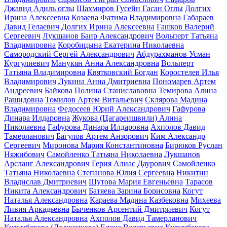
Джавид Адиль оглы
Шахмиров Гусейн Гасан Оглы
Долгих
Ирина Алексеевна
Козаева Фатима Владимировна
Габараев
Давид Гелаевич
Долгих Ирина Алексеевна
Гашков Валерий
Сергеевич
Лукшанов Баир Александрович
Вольперт Татьяна
Владимировна
Коробицына Екатерина Николаевна
Самородский Сергей Александрович
Абдурахманов Усман
Кургулиевич
Манукян Анна Александровна
Вольперт
Татьяна Владимировна
Квятковский Богдан
Коростелев Илья
Владимирович
Лукина Анна Дмитриевна
Пономарев Артем
Андреевич
Байкова Полина Станиславовна
Темирова Алина
Рашидовна
Томилов Артем Витальевич
Склярова Мадина
Владимировна
Федосеев Юрий Александрович
Гафурова
Динара Илдаровна
Жукова (Цагареишвили) Алина
Николаевна
Гафурова Динара Илдаровна
Ахполов Давид
Тамерланович
Багулов Артем Анзорович
Ким Александр
Сергеевич
Миронова Мария Константиновна
Бирюков Руслан
Няжибович
Самойленко Татьяна Николаевна
Лукшанов
Арсланг Александрович
Герия Алиас Даурович
Самойленко
Татьяна Николаевна
Степанова Юлия Сергеевна
Никитин
Владислав Дмитриевич
Шутова Мария Евгеньевна
Тарасов
Никита Александрович
Батяева Зарина Борисовна
Когут
Наталья Александровна
Караева Мадина Казбековна
Михеева
Ливия Аркадьевна
Быченков Арсентий Дмитриевич
Когут
Наталья Александровна
Ахполов Давид Тамерланович