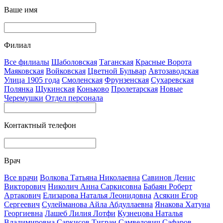
Ваше имя
Филиал
Все филиалы
Шаболовская
Таганская
Красные Ворота
Маяковская
Войковская
Цветной Бульвар
Автозаводская
Улица 1905 года
Смоленская
Фрунзенская
Сухаревская
Полянка
Щукинская
Коньково
Пролетарская
Новые
Черемушки
Отдел персонала
Контактный телефон
Врач
Все врачи
Волкова Татьяна Николаевна
Савинов Денис
Викторович
Николич Анна Саркисовна
Бабаян Роберт
Артакович
Елизарова Наталья Леонидовна
Асякин Егор
Сергеевич
Сулейманова Айла Абдуллаевна
Янакова Хатуна
Георгиевна
Лашеб Лилия Лотфи
Кузнецова Наталья
Владимировна
Саркисов Тигран Самвелович
Сафаров