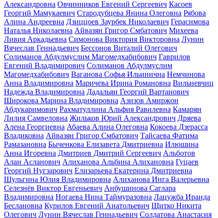
Александровна
Овчинников Евгений Сергеевич
Касоев
Георгий Мамукаевич
Стародубцева Янина Олеговна
Рябова
Алина Андреевна
Дзиццоев Заурбек Николаевич
Герасимова
Наталья Николаевна
Айвазян Григор Смбатович
Михеева
Ливия Аркадьевна
Симонова Виктория Викторовна
Лунин
Вячеслав Геннадьевич
Бессонов Виталий Олегович
Солиманов Абдулмуслим Магомедхабибович
Гаврилов
Евгений Владимирович
Солиманов Абдулмуслим
Магомедхабибович
Ваганова Софья Ильинична
Немчинова
Анна Владимировна
Маричева Ирина Романовна
Вильневчиц
Надежда Владимировна
Дадальян Георгий Вартанович
Широкова Марина Владимировна
Азизов Амиржон
Абдукаримович
Рахматуллина Альфия Равилевна
Камарян
Лилия Самвеловна
Жильков Юрий Александрович
Дряева
Алена Георгиевна
Абаева Алина Олеговна
Кокоева Дзерасса
Владиковна
Айвазян Григор Смбатович
Тайсаева Фатима
Рамазановна
Быченкова Елизавета Дмитриевна
Илюшина
Анна Игоревна
Дмитриев Дмитрий Сергеевич
Альботов
Алан Асланович
Алиханова Альбина Алихановна
Гуцаев
Георгий Нугзарович
Елизарьева Екатерина Дмитриевна
Шульгина Юлия Владимировна
Алиханова Инга Валерьевна
Селезнёв Виктор Евгеньевич
Анбушинова Саглара
Владимировна
Ногаева Нина Таймуразовна
Лацужба Ираида
Беслановна
Курилов Евгений Анатольевич
Щитко Никита
Олегович
Лунин Вячеслав Геннадьевич
Солдатова Анастасия