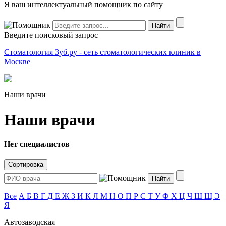
Я ваш интеллектуальный помощник по сайту
Введите поисковый запрос
Стоматология Зуб.ру - сеть стоматологических клиник в
Москве
Наши врачи
Наши врачи
Нет специалистов
Сортировка
Все
А
Б
В
Г
Д
Е
Ж
З
И
К
Л
М
Н
О
П
Р
С
Т
У
Ф
Х
Ц
Ч
Ш
Щ
Э
Я
Автозаводская