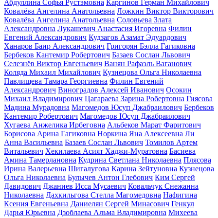
Абдуллина Софья Рустэмовна
Каргинов Герман Михайлович
Ковалёва Ангелина Анатольевна
Ложкин Виктор Викторович
Ковалёва Ангелина Анатольевна
Соловьева Злата
Александровна
Лукашевич Анастасия Игоревна
Филин
Евгений Александрович
Кудзагов Азамат Эдуардович
Ханаров Баир Александрович
Григорян Бэлла Гагиковна
Бербеков Кантемир Робертович
Базаев Сослан Львович
Селезнёв Виктор Евгеньевич
Ванян Рафаэль Ваганович
Коляда Михаил Михайлович
Кузнецова Ольга Николаевна
Павлищева Тамара Георгиевна
Филин Евгений
Александрович
Виноградов Алексей Иванович
Осокин
Михаил Владимирович
Цагараева Зарина Робертовна
Гиясова
Мадина Мурадовна
Магомедов Юсуп Джабраилович
Бербеков
Кантемир Робертович
Магомедов Юсуп Джабраилович
Хугаева Анжелика Ирбеговна
Альбеков Марат Фаритович
Борисова Арина Гагиковна
Норкина Яна Алексеевна
Ли
Анна Васильевна
Базаев Сослан Львович
Томилов Артем
Витальевич
Хекилаева Асият Хаджи-Муратовна
Басиева
Амина Тамерлановна
Кудрина Светлана Николаевна
Плясова
Ирина Валерьевна
Шигалугова Карина Зейтуновна
Кузнецова
Ольга Николаевна
Булычев Антон Глебович
Ким Сергей
Давидович
Джаниев Исса Мусаевич
Ковальчук Снежанна
Николаевна
Дахкильгова Стелла Магомедовна
Нафигина
Ксения Евгеньевна
Даниелян Сергей Минасович
Генкул
Дарья Юрьевна
Дзоблаева Альма Владимировна
Михеева