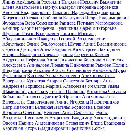
Ливия Аркадьевна
Ростокин Николай Юрьевич
Выжигина
Елена Анатольевна
Нарчук Валерия Игоревна
Боровиков
Алексей Владимирович
Таланова Надежда Владимировна
Котряхова Снежана Бойковна
Карпушов Игорь Владимирович
Журавлева Вера Семеновна
Рапиева Патимат Магомедовна
Кейцлер Мария Игоревна
Пуляшкина Дарья Викторовна
Шульгин Роман Валерьевич
Гапизов Магомед
Абдулхаписович
Иващенко Георгий Владимирович
Абдуллаева Элина Эльбрусовна
Шуляк Алина Владимировна
Серегин Дмитрий Александрович
Ким Сергей Давидович
Азарова Екатерина Александровна
Серегина Ксения
Андреевна
Нефедова Анна Николаевна
Богатова Анастасия
Алексеевна
Анидалова Людмила Николаевна
Рыжова Полина
Владимировна
Агкацев Азамат Сосланович
Алибеков Мурад
Русланович
Кисиева Анна Омариевна
Алиханова Инга
Валерьевна
Кречетов Андрей Сергеевич
Ботнарь Анна
Андреевна
Горшкова Марина Алексеевна
Умалатов Имам
Шамилович
Лозовая Кристина Павловна
Котряхова Снежана
Бойковна
Соловьев Дмитрий Юрьевич
Алиханова Инга
Валерьевна
Савостьянова Алина Игоревна
Наконечников
Петр Иванович
Белецкая Наталья Борисовна
Есенова
Вероника Олеговна
Величко Анна Сергеевна
Эренс
Владислав Евгеньевич
Азаренков Владимир Александрович
Овсоян Наринэ Андраниковна
Стеванович Елена Бранковна
Карпушов Игорь Владимирович
Бредихина Софья