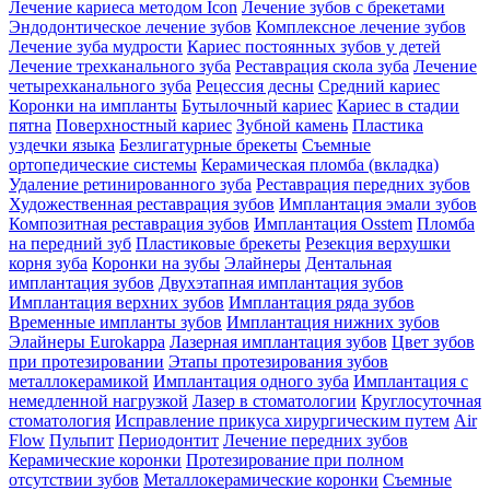
Лечение кариеса методом Icon
Лечение зубов с брекетами
Эндодонтическое лечение зубов
Комплексное лечение зубов
Лечение зуба мудрости
Кариес постоянных зубов у детей
Лечение трехканального зуба
Реставрация скола зуба
Лечение
четырехканального зуба
Рецессия десны
Средний кариес
Коронки на импланты
Бутылочный кариес
Кариес в стадии
пятна
Поверхностный кариес
Зубной камень
Пластика
уздечки языка
Безлигатурные брекеты
Съемные
ортопедические системы
Керамическая пломба (вкладка)
Удаление ретинированного зуба
Реставрация передних зубов
Художественная реставрация зубов
Имплантация эмали зубов
Композитная реставрация зубов
Имплантация Osstem
Пломба
на передний зуб
Пластиковые брекеты
Резекция верхушки
корня зуба
Коронки на зубы
Элайнеры
Дентальная
имплантация зубов
Двухэтапная имплантация зубов
Имплантация верхних зубов
Имплантация ряда зубов
Временные импланты зубов
Имплантация нижних зубов
Элайнеры Eurokappa
Лазерная имплантация зубов
Цвет зубов
при протезировании
Этапы протезирования зубов
металлокерамикой
Имплантация одного зуба
Имплантация с
немедленной нагрузкой
Лазер в стоматологии
Круглосуточная
стоматология
Исправление прикуса хирургическим путем
Air
Flow
Пульпит
Периодонтит
Лечение передних зубов
Керамические коронки
Протезирование при полном
отсутствии зубов
Металлокерамические коронки
Съемные