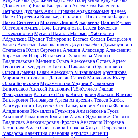
Кулумбегова (Долженкова) Елена Валерьевна
Кулумбегова
(Долженкова) Елена Валерьевна
Ангельчева Валентина
Петровна
Дурдыев Али-Ширвани Абдыкаюмович
Фадеев
Павел Сергеевич
Ковальчук Снежанна Николаевна
Фадеев
Павел Сергеевич
Михеева Ливия Аркадьевна
Панин Руслан
Олегович
Аушева Бэла Багаудиновна
Базаев Вячеслав
Тамерланович
Мусаев Шамиль Магомед-Хабибович
Абдуллаева Шуанат Теймуровна
Бестаев Сослан Валерьевич
Базаев Вячеслав Тамерланович
Джусоева Элла Джамбуловна
Степанова Юлия Сергеевна
Алешин Александр Алексеевич
Карамышев Игорь Витальевич
Завистяева Мелина
Владиславовна
Мельник Ольга Алексеевна
Остаев Артем
Георгиевич
Федоренко Галина Николаевна
Орешникова
Олеся Юрьевна
Балан Александр Михайлович
Братчикова
Марина Анатольевна
Даниелян Сергей Минасович
Кучер
Ольга Борисовна
Мухаметшина Мадина Руслановна
Виноградов Алексей Иванович
Габибуллаев Эльдар
Фейзулахович
Клименко Игорь Викторович
Ложкин Виктор
Викторович
Пономарев Артем Андреевич
Текеев Казбек
Алимуратович
Таутиев Олег Таймуразович
Апсова Фарида
Алидиновна
Исмаилова Гульмира Алмазбековна
Гусев
Анатолий Романович
Кудзагов Азамат Эдуардович
Сказкин
Владислав Александрович
Фролова Анастасия Игоревна
Кесаонова Амага Сослановна
Янакова Хатуна Георгиевна
Макарова Валентина Ивановна
Курилов Евгений