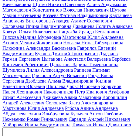
Вячеславовна
Щитко Никита Олегович
Алиев Абдулмалик
Магомедович
Константинов Вячеслав Николаевич
Шутова
Мария Евгеньевна
Козаева Фатима Владимировна
Карташева
Анастасия Викторовна
Агкацев Азамат Сосланович
Соловьева Ирина Владимировна
Джимиева Лолита Алановна
Ковтун Ольга Николаевна
Лацужба Ираида Беслановна
Гиясова Мадина Мурадовна
Мартынова Юлия Андреевна
Агович Мелиса Фикретовна
Ногаева Нина Таймуразовна
Плюснина Александра Васильевна
Гаврилов Евгений
Владимирович
Куклев Дмитрий Григорьевич
Дзадзиев
Герман Сергеевич
Цыганова Анастасия Валерьевна
Бербеков
Кантемир Робертович
Цаллагова Зарина Тамерлановна
Шумилова Лилия Александровна
Рапиева Патимат
Магомедовна
Григорян Артур Воваевич
Гагуа Елена
Сергеевна
Дзоблаева Альма Владимировна
Филина
Валентина Юрьевна
Шкилева Дарья Игоревна
Коркунов
Павел Леонидович
Наконечников Петр Иванович
Агафонов
Игнат Алексеевич
Джикаева Алана Маратовна
Ворошилин
Андрей Алексеевич
Соловьева Злата Александровна
Мартынова Юлия Андреевна
Рябова Алина Андреевна
Абдуллаева Элина Эльбрусовна
Булычев Антон Глебович
Нежевенко Роман Геннадьевич
Саранди Андрей Николаевич
Майорова Ирина Владимировна
Товмасян Ишхан Давитович