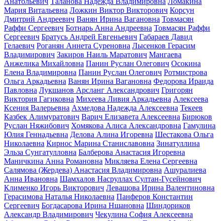
Анатольевич
Таланова Надежда Владимировна
Ломакина
Мария Витальевна
Ложкин Виктор Викторович
Корсун
Дмитрий Андреевич
Ванян Ирина Вагановна
Товмасян
Раффи Сергеевич
Ботнарь Анна Андреевна
Товмасян Раффи
Сергеевич
Братусь Андрей Евгеньевич
Габараев Давид
Гелаевич
Роганян Аннета Суреновна
Лысенков Герасим
Владимирович
Закиров Наиль Маратович
Мангаева
Анжелика Михайловна
Панин Руслан Олегович
Осокина
Елена Владимировна
Панин Руслан Олегович
Ротмистрова
Ольга Аркадьевна
Ванян Ирина Вагановна
Федорова Ираида
Павловна
Лукшанов Арсланг Александрович
Григорян
Виктория Гагиковна
Михеева Ливия Аркадьевна
Алексеева
Ксения Валерьевна
Ахмедова Надежда Алексеевна
Текеев
Казбек Алимуратович
Варич Елизавета Алексеевна
Бирюков
Руслан Няжибович
Хомякова Алиса Александровна
Гамулина
Юлия Геннадьевна
Делова Алина Игоревна
Шестакова Ольга
Николаевна
Кирнос Марина Станиславовна
Зинатуллина
Эльза Сунгатулловна
Балберова Анастасия Игоревна
Маничкина Анна Романовна
Микляева Елена Сергеевна
Салямова (Жердева) Анастасия Владимировна
Ашуралиева
Анна Ивановна
Шамхалов Насруллах Султан-Гусейнович
Клименко Игорь Викторович
Левашова Ирина Валентиновна
Герасимова Наталья Николаевна
Панферов Константин
Сергеевич
Богдасарова Ирина Ншановна
Шиндориков
Александр Владимирович
Чекулина София Алексеевна