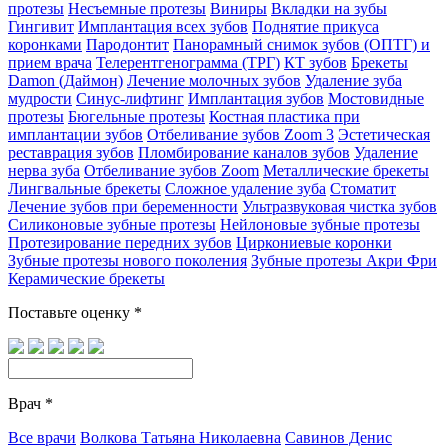
протезы
Несъемные протезы
Виниры
Вкладки на зубы
Гингивит
Имплантация всех зубов
Поднятие прикуса
коронками
Пародонтит
Панорамный снимок зубов (ОПТГ) и
прием врача
Телерентгенограмма (ТРГ)
КТ зубов
Брекеты
Damon (Даймон)
Лечение молочных зубов
Удаление зуба
мудрости
Синус-лифтинг
Имплантация зубов
Мостовидные
протезы
Бюгельные протезы
Костная пластика при
имплантации зубов
Отбеливание зубов Zoom 3
Эстетическая
реставрация зубов
Пломбирование каналов зубов
Удаление
нерва зуба
Отбеливание зубов Zoom
Металлические брекеты
Лингвальные брекеты
Сложное удаление зуба
Стоматит
Лечение зубов при беременности
Ультразвуковая чистка зубов
Силиконовые зубные протезы
Нейлоновые зубные протезы
Протезирование передних зубов
Циркониевые коронки
Зубные протезы нового поколения
Зубные протезы Акри Фри
Керамические брекеты
Поставьте оценку
*
Врач
*
Все врачи
Волкова Татьяна Николаевна
Савинов Денис