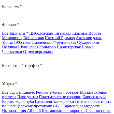
Ваше имя
*
Филиал
*
Все филиалы
*
Шаболовская
Таганская
Красные Ворота
Маяковская
Войковская
Цветной Бульвар
Автозаводская
Улица 1905 года
Смоленская
Фрунзенская
Сухаревская
Полянка
Щукинская
Коньково
Пролетарская
Новые
Черемушки
Отдел персонала
Контактный телефон
*
Услуга
*
Все услуги
Кариес
Ремонт зубных протезов
Мягкие зубные
протезы
Пародонтоз
Пластмассовые коронки
Кариес в зубе
Кариес корня зуба
Цельнолитые коронки
Гигиена полости рта
по швейцарскому протоколу GBT
Кариес зуба мудрости
Имплантация All-on-6
Штампованные коронки
Сколько стоит