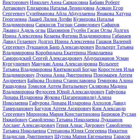
Викторович
Николич Анна Саркисовна
Бабаян Роберт
Артакович
Елизарова Наталья Леонидовна
Асякин Егор
Сергеевич
Сулейманова Айла Абдуллаевна
Янакова Хатуна
Георгиевна
Лашеб Лилия Лотфи
Кузнецова Наталья
Владимировна
Саркисов Тигран Самвелович
Сафаров
Джавид Адиль оглы
Шахмиров Гусейн Гасан Оглы
Долгих
Ирина Алексеевна
Козаева Фатима Владимировна
Габараев
Давид Гелаевич
Долгих Ирина Алексеевна
Гашков Валерий
Сергеевич
Лукшанов Баир Александрович
Вольперт Татьяна
Владимировна
Коробицына Екатерина Николаевна
Самородский Сергей Александрович
Абдурахманов Усман
Кургулиевич
Манукян Анна Александровна
Вольперт
Татьяна Владимировна
Квятковский Богдан
Коростелев Илья
Владимирович
Лукина Анна Дмитриевна
Пономарев Артем
Андреевич
Байкова Полина Станиславовна
Темирова Алина
Рашидовна
Томилов Артем Витальевич
Склярова Мадина
Владимировна
Федосеев Юрий Александрович
Гафурова
Динара Илдаровна
Жукова (Цагареишвили) Алина
Николаевна
Гафурова Динара Илдаровна
Ахполов Давид
Тамерланович
Багулов Артем Анзорович
Ким Александр
Сергеевич
Миронова Мария Константиновна
Бирюков Руслан
Няжибович
Самойленко Татьяна Николаевна
Лукшанов
Арсланг Александрович
Герия Алиас Даурович
Самойленко
Татьяна Николаевна
Степанова Юлия Сергеевна
Никитин
Владислав Дмитриевич
Шутова Мария Евгеньевна
Тарасов